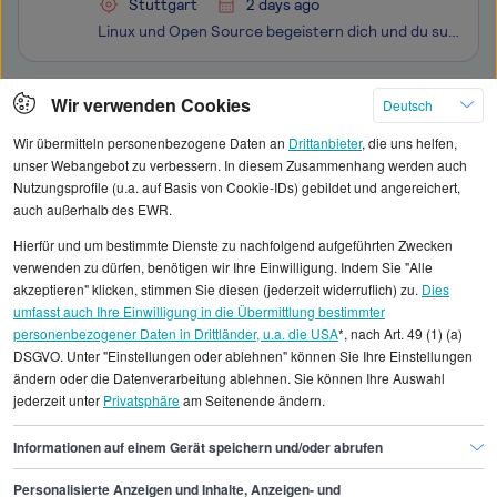
Stuttgart
2 days ago
Linux und Open Source begeistern dich und du suchst einen Job, bei dem du direkt mit anpackst? Dann passt du sehr gut zu ETES. Bei uns bekommst du die Chance, Kunden im Open-Source-Umfeld zu betreuen und sie auf ihrem Weg zu mehr digitaler Souveränität aktiv zu begleiten. Wenn du dein Wissen einsetz
Klicken Sie hier, um weitere Angebote anzuzeigen
Wir verwenden Cookies
Deutsch
Wir übermitteln personenbezogene Daten an
Drittanbieter
, die uns helfen,
unser Webangebot zu verbessern. In diesem Zusammenhang werden auch
Nutzungsprofile (u.a. auf Basis von Cookie-IDs) gebildet und angereichert,
auch außerhalb des EWR.
Alle angezeigten Gehaltsdaten beruhen auf
Hierfür und um bestimmte Dienste zu nachfolgend aufgeführten Zwecken
statistischen Erhebungen durch StepStone. Es sind
verwenden zu dürfen, benötigen wir Ihre Einwilligung. Indem Sie "Alle
Durchschnittswerte und die Angaben können nicht
akzeptieren" klicken, stimmen Sie diesen (jederzeit widerruflich) zu.
Dies
umfasst auch Ihre Einwilligung in die Übermittlung bestimmter
einzelnen Stellenangeboten zugeordnet werden.
personenbezogener Daten in Drittländer, u.a. die USA
*, nach Art. 49 (1) (a)
DSGVO. Unter "Einstellungen oder ablehnen" können Sie Ihre Einstellungen
Gehaltsinformationen
Bildung
Coach
ändern oder die Datenverarbeitung ablehnen. Sie können Ihre Auswahl
jederzeit unter
Privatsphäre
am Seitenende ändern.
Coach Stuttgart
Informationen auf einem Gerät speichern und/oder abrufen
Personalisierte Anzeigen und Inhalte, Anzeigen- und