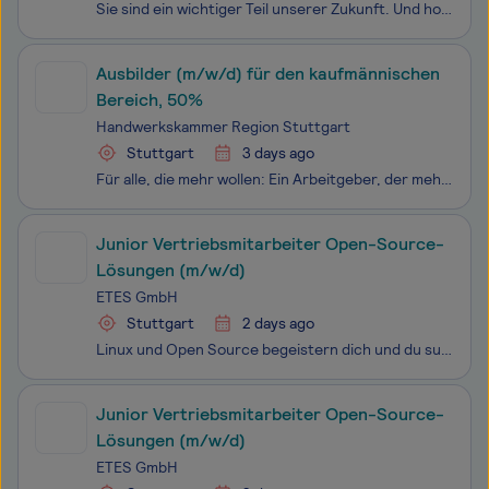
Sie sind ein wichtiger Teil unserer Zukunft. Und hoffentlich sind wir auch ein Teil von Ihrer! Bei B. Braun schützen und verbessern wir die Gesundheit von Menschen weltweit. Das ist unsere Vision, auch in der IT. Weil Sie Technologien als Möglichkeit begreifen und Lösungen entwickeln, die unser Gesc
Ausbilder (m/w/d) für den kaufmännischen
Bereich, 50%
Handwerkskammer Region Stuttgart
Stuttgart
3 days ago
Für alle, die mehr wollen: Ein Arbeitgeber, der mehr draufhat. Wir fördern nicht nur das Handwerk in der Region Stuttgart, sondern auch Eigeninitiative und Entwicklung bei unseren Beschäftigten. Das Ergebnis: Moderne Dienstleistungsangebote, die unser regionales Handwerk voranbringen. Sie möchten in
Junior Vertriebsmitarbeiter Open-Source-
Lösungen (m/w/d)
ETES GmbH
Stuttgart
2 days ago
Linux und Open Source begeistern dich und du suchst einen Job, bei dem du direkt mit anpackst? Dann passt du sehr gut zu ETES. Bei uns bekommst du die Chance, Kunden im Open-Source-Umfeld zu betreuen und sie auf Ihrem Weg zu mehr digitaler Souveränität aktiv zu begleiten. Wenn du dein Wissen einsetz
Junior Vertriebsmitarbeiter Open-Source-
Lösungen (m/w/d)
ETES GmbH