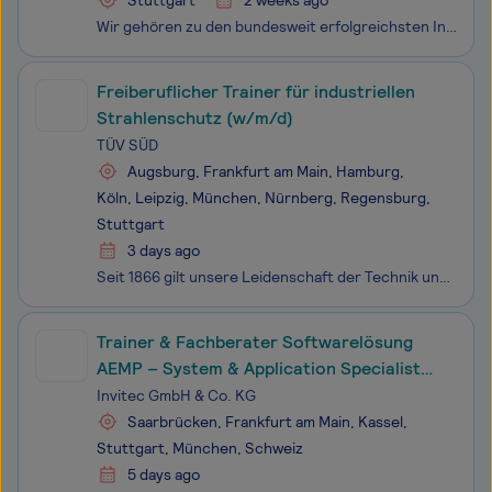
Stuttgart
2 weeks ago
Wir gehören zu den bundesweit erfolgreichsten Initiativen gegen Jugendarbeitslosigkeit. Seit 2008 unterstützen wir junge Erwachsene mit schwierigen Startbedingungen mit unseren drei Programmen PLAN A, JOBLINGE und basecamp auf ihrem Weg in Ausbildung und Beruf.Bis heute haben wir in unseren Programm
Freiberuflicher Trainer für industriellen
Strahlenschutz (w/m/d)
TÜV SÜD
Augsburg, Frankfurt am Main, Hamburg,
Köln, Leipzig, München, Nürnberg, Regensburg,
Stuttgart
3 days ago
Seit 1866 gilt unsere Leidenschaft der Technik und der Sicherheit. Innovationen beeinflussen unser Leben in vielfältiger Weise. Für die Sicherheit von Menschen und der Gesellschaft setzen wir uns jeden Tag aufs Neue ein und schaffen Vertrauen in neue Technologien. Wir sind Teil des Fortschritts. Wir
Trainer & Fachberater Softwarelösung
AEMP – System & Application Specialist
(w/m/d)
Invitec GmbH & Co. KG
Saarbrücken, Frankfurt am Main, Kassel,
Stuttgart, München, Schweiz
5 days ago