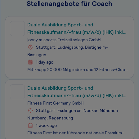
Stellenangebote für Coach
Duale Ausbildung Sport- und
Fitnesskaufmann/-frau (m/w/d) (IHK) inkl.
Professional Fitnesscoach
jonny m.sports Freizeitanlagen GmbH
Stuttgart, Ludwigsburg, Bietigheim-
Bissingen
1 day ago
Mit knapp 20.000 Mitgliedern und 12 Fitness-Clubs gehört JONNY M. zu den erfolgreichsten Fitnessketten in ganz Deutschland. Aktuell beschäftigen wir über 100 Mitarbeiter in unseren Standorten in Stuttgart, Ludwigsburg, Bietigheim und Karlsruhe und sind durchgehend auf der Suche nach neuen Kolleginne
Duale Ausbildung Sport- und
Fitnesskaufmann/-frau (m/w/d) (IHK) inkl.
Professional Fitnesscoach
Fitness First Germany GmbH
Stuttgart, Esslingen am Neckar, München,
Nürnberg, Regensburg
1 week ago
Fitness First ist der führende nationale Premium-Fitnessanbieter in Deutschland mit ca. 200.000 Mitgliedern in Deutschland. Wir bieten unseren Kunden ein umfassendes Fitness- und Wellnesserlebnis mit innovativen Trainingskonzepten und professioneller Trainingsunterstützung. Wir gehören als Teil der