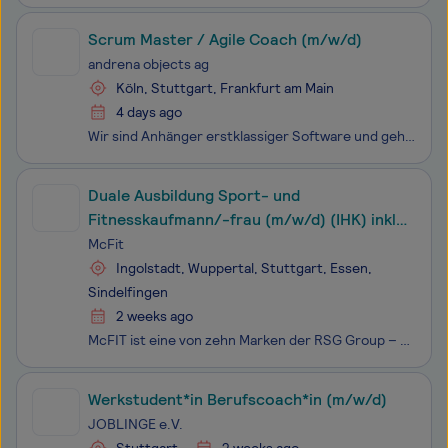
Scrum Master / Agile Coach (m/w/d)
andrena objects ag
Köln, Stuttgart, Frankfurt am Main
4 days ago
Wir sind Anhänger erstklassiger Software und gehören zu den Pionieren der Agilität in Deutschland. Wir unterstützen unsere Kunden darin, innovative Softwareprodukte agil zu entwickeln. Die enge Verbindung von Agile Software Engineering und Agile Coaching ist für uns charakteristisch.
Duale Ausbildung Sport- und
Fitnesskaufmann/-frau (m/w/d) (IHK) inkl.
Professional Fitnesscoach
McFit
Ingolstadt, Wuppertal, Stuttgart, Essen,
Sindelfingen
2 weeks ago
McFIT ist eine von zehn Marken der RSG Group – einem der weltweit führenden Unternehmen im Fitnessbereich mit über 4,5 Millionen Mitgliedern.1997 haben wir die Branche revolutioniert, indem wir Fitness für alle zugänglich gemacht haben. Heute gehören wir mit über 230 Studios in Deutschland, Österrei
Werkstudent*in Berufscoach*in (m/w/d)
JOBLINGE e.V.