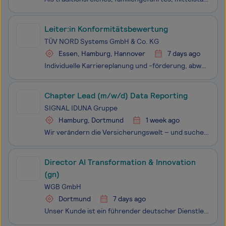
Leiter:in Konformitätsbewertung
TÜV NORD Systems GmbH & Co. KG
Essen, Hamburg, Hannover
7 days ago
Individuelle Karriereplanung und -förderung, abwechslungsreiche und herausfordernde Aufgaben in Verbindung mit Gestaltungsfreiheit: Das macht das Arbeitsumfeld der TÜV NORD GROUP aus und ermöglicht exzellente Lösungen für Menschen, Technik und Umwelt in mehr als 100 Ländern. Wir handeln jederzeit ve
Chapter Lead (m/w/d) Data Reporting
SIGNAL IDUNA Gruppe
Hamburg, Dortmund
1 week ago
Wir verändern die Versicherungswelt – und suchen dich, um die Zukunft mitzugestalten. Als einer der größten deutschen Versicherer und Finanzdienstleister mit Hauptsitz in Hamburg und Dortmund haben wir uns in den letzten Jahren grundlegend transformiert. Unsere moderne und agile Arbeitswelt, in der
Director AI Transformation & Innovation
(gn)
WGB GmbH
Dortmund
7 days ago
Unser Kunde ist ein führender deutscher Dienstleistungs-Konzern und gehört mit eigener AI-Plattform und starken Technologiepartnerschaften zu den Vorreitern der AI-Transformation. Für die nächste Phase der Transformation (u.a. AI Everywhere, AI Demokratisierung) suchen wir eine Führungspersönlichkei