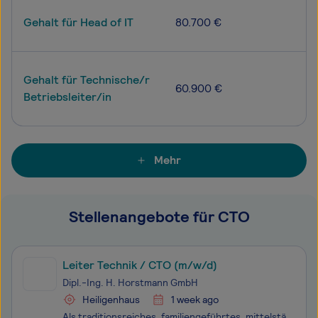
Gehalt für Head of IT
80.700 €
Gehalt für Technische/r
60.900 €
Betriebsleiter/in
Mehr
Stellenangebote für CTO
Leiter Technik / CTO (m/w/d)
Dipl.-Ing. H. Horstmann GmbH
Heiligenhaus
1 week ago
Als traditionsreiches, familiengeführtes, mittelständisches Unternehmen sind wir tonangebend im Markt der Mittelspannungsversorgung und Systemanbieter für Energieversorger und Netzbetreiber. Der Name HORSTMANN ist ein weltweit bekanntes Markenzeichen und garantiert unseren Kunden höchste Qualität u