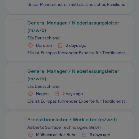
Unser Mandant ist ein mittelständisches Familienunternehmen im Bereich nachhaltiges Bauen mit über 500 Mitarbeitenden an sechs Standorten in Deutschland, Österreich und der Schweiz. Die seit 50 Jahren im Industrie-, Wohnungs- und Bürobau erfolgreich etablierte Unternehmensgruppe legt großen Wert auf
General Manager / Niederlassungsleiter
(m/w/d)
Elis Deutschland
Dorsten
2 days ago
Elis ist Europas führender Experte für Textil­dienst­leistungen. Mehr als 60.000 Menschen sorgen an 480 Stand­orten in 31 Ländern dafür, dass die textilen Versorgungs­konzepte von ca. 400.000 Kunden welt­weit laufen wie am Schnürchen. Eine Glanz­leistung unserer Mitarbeitenden, die unsere Hoch­achtu
General Manager / Niederlassungsleiter
(m/w/d)
Elis Deutschland
Hagen
2 days ago
Elis ist Europas führender Experte für Textil­dienst­leistungen. Mehr als 60.000 Menschen sorgen an 480 Stand­orten in 31 Ländern dafür, dass die textilen Versorgungs­konzepte von ca. 400.000 Kunden welt­weit laufen wie am Schnürchen. Eine Glanz­leistung unserer Mitarbeitenden, die unsere Hoch­achtu
Produktionsleiter / Werkleiter (m/w/d)
Aalberts Surface Technologies GmbH
Mülheim an der Ruhr
6 days ago