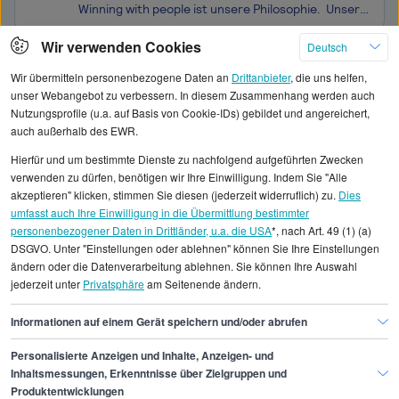
Winning with people ist unsere Philosophie. Unser wichtigstes Kapital sind unsere rund 13.000 Mitarbeiter! Die Business Unit Surface Technologies ist Teil des erfolgreichen niederländischen Konzerns Aalberts. Wir verbinden weltweit 90 Standorte, die mit modernsten Technologien nachhaltige Wärm
Wir verwenden Cookies
Deutsch
Klicken Sie hier, um weitere Angebote anzuzeigen
Wir übermitteln personenbezogene Daten an
Drittanbieter
, die uns helfen,
unser Webangebot zu verbessern. In diesem Zusammenhang werden auch
Nutzungsprofile (u.a. auf Basis von Cookie-IDs) gebildet und angereichert,
auch außerhalb des EWR.
Hierfür und um bestimmte Dienste zu nachfolgend aufgeführten Zwecken
Alle angezeigten Gehaltsdaten beruhen auf
verwenden zu dürfen, benötigen wir Ihre Einwilligung. Indem Sie "Alle
statistischen Erhebungen durch StepStone. Es sind
akzeptieren" klicken, stimmen Sie diesen (jederzeit widerruflich) zu.
Dies
umfasst auch Ihre Einwilligung in die Übermittlung bestimmter
Durchschnittswerte und die Angaben können nicht
personenbezogener Daten in Drittländer, u.a. die USA
*, nach Art. 49 (1) (a)
einzelnen Stellenangeboten zugeordnet werden.
DSGVO. Unter "Einstellungen oder ablehnen" können Sie Ihre Einstellungen
ändern oder die Datenverarbeitung ablehnen. Sie können Ihre Auswahl
jederzeit unter
Privatsphäre
am Seitenende ändern.
Gehaltsinformationen
IT
CTO
CTO Bochum
Informationen auf einem Gerät speichern und/oder abrufen
Personalisierte Anzeigen und Inhalte, Anzeigen- und
Finde den Job,
Inhaltsmessungen, Erkenntnisse über Zielgruppen und
Produktentwicklungen