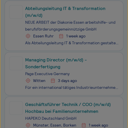
Abteilungsleitung IT & Transformation
(m/w/d)
NEUE ARBEIT der Diakonie Essen arbeitshilfe- und
berufsförderungsgemeinnützige GmbH
Essen Ruhr
1 week ago
Als Abteilungsleitung IT & Transformation gestalten Sie die digitale Zukunft der NEUE ARBEIT aktiv mit. Sie sind verantwortlich für die strategische Weiterentwicklung der Abteilung im Spannungsfeld von Wirtschaftlichkeit und sozialem Auftrag. Sie verbinden die technologischen Möglichkeiten mit d
Managing Director (m/w/d) -
Sonderfertigung
Page Executive Germany
Witten
3 days ago
Für ein international tätiges Industrieunternehmen suchen wir eine unternehmerisch geprägte, führungsstarke Persönlichkeit als Geschäftsführer / Managing Director (m/w/d) für einen Produktions- und Projektstandort mit rund 200 Mitarbeitenden.Die Position bietet die Möglichkeit, einen strategisch wic
Geschäftsführer Technik / COO (m/w/d)
Hochbau bei Familienunternehmen
HAPEKO Deutschland GmbH
Münster, Essen, Borken
1 week ago