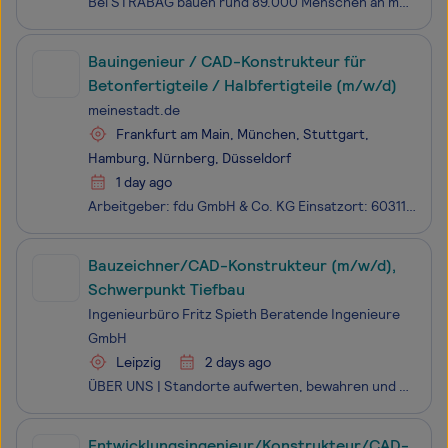
Bei STRABAG bauen rund 89.000 Menschen an mehr als 2.400 Standorten weltweit am Fortschritt. Einzigartigkeit und individuelle Stärken kennzeichnen dabei nicht nur unsere Projekte, sondern auch jede:n Einzelne:n von uns. Ob im Hoch- und Ingenieurbau, Straßen- und Tiefbau, Brücken- und Tunnelbau, in d
Bauingenieur / CAD-Konstrukteur für
Betonfertigteile / Halbfertigteile (m/w/d)
meinestadt.de
Frankfurt am Main, München, Stuttgart,
Hamburg, Nürnberg, Düsseldorf
1 day ago
Arbeitgeber: fdu GmbH & Co. KG Einsatzort: 60311 Frankfurt am Main, München, Stuttgart, Hamburg, Nürnberg, Düsseldorf Die fdu GmbH & Co. KG ist Deutschlands größter Anbieter von Elementdecken und Elementwänden aus Beton. Ergänzend umfasst unser Leistungsspektrum die Produktion von Betonfert
Bauzeichner/CAD-Konstrukteur (m/w/d),
Schwerpunkt Tiefbau
Ingenieurbüro Fritz Spieth Beratende Ingenieure
GmbH
Leipzig
2 days ago
ÜBER UNS | Standorte aufwerten, bewahren und neue schaffen.Immer wenn es um multifunktionale und intelligente Infrastruktur für Siedlungsflächen, Verkehr, Wasserwirtschaft oder Energie- und Telekommunikationsversorgung geht, erbringen wir als ein bundesweit tätiges Ingenieurbüro mit über 125 Mitarbe
Entwicklungsingenieur/Konstrukteur/CAD-