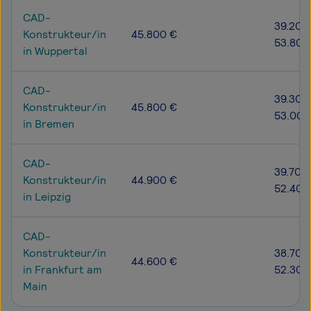
CAD-
39.200
Konstrukteur/in
45.800 €
53.800
in Wuppertal
CAD-
39.300
Konstrukteur/in
45.800 €
53.000
in Bremen
CAD-
39.700
Konstrukteur/in
44.900 €
52.400
in Leipzig
CAD-
Konstrukteur/in
38.700
44.600 €
in Frankfurt am
52.300
Main