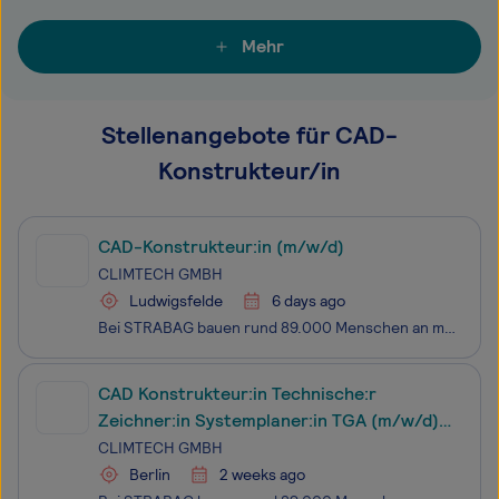
Mehr
Stellenangebote für CAD-
Konstrukteur/in
CAD-Konstrukteur:in (m/w/d)
CLIMTECH GMBH
Ludwigsfelde
6 days ago
Bei STRABAG bauen rund 89.000 Menschen an mehr als 2.400 Standorten weltweit am Fortschritt. Einzigartigkeit und individuelle Stärken kennzeichnen dabei nicht nur unsere Projekte, sondern auch jede:n Einzelne:n von uns. Ob im Hoch- und Ingenieurbau, Straßen- und Tiefbau, Brücken- und Tunnelbau, in d
CAD Konstrukteur:in Technische:r
Zeichner:in Systemplaner:in TGA (m/w/d)
HLSK
CLIMTECH GMBH
Berlin
2 weeks ago