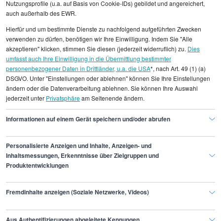
Nutzungsprofile (u.a. auf Basis von Cookie-IDs) gebildet und angereichert,
Präsentationsdesigner/in
auch außerhalb des EWR.
Hierfür und um bestimmte Dienste zu nachfolgend aufgeführten Zwecken
verwenden zu dürfen, benötigen wir Ihre Einwilligung. Indem Sie "Alle
akzeptieren" klicken, stimmen Sie diesen (jederzeit widerruflich) zu.
Dies
umfasst auch Ihre Einwilligung in die Übermittlung bestimmter
Alle angezeigten Gehaltsdaten beruhen auf
personenbezogener Daten in Drittländer, u.a. die USA
*, nach Art. 49 (1) (a)
DSGVO. Unter "Einstellungen oder ablehnen" können Sie Ihre Einstellungen
statistischen Erhebungen durch StepStone. Es sind
ändern oder die Datenverarbeitung ablehnen. Sie können Ihre Auswahl
Durchschnittswerte und die Angaben können nicht
jederzeit unter
Privatsphäre
am Seitenende ändern.
einzelnen Stellenangeboten zugeordnet werden.
Informationen auf einem Gerät speichern und/oder abrufen
Gehaltsinformationen
Design
CAD-Konstrukteur/in
Personalisierte Anzeigen und Inhalte, Anzeigen- und
Inhaltsmessungen, Erkenntnisse über Zielgruppen und
Produktentwicklungen
Finde den Job,
Fremdinhalte anzeigen (Soziale Netzwerke, Videos)
der zu dir passt.
Aus Authentifizierungen abgeleitete Kennungen