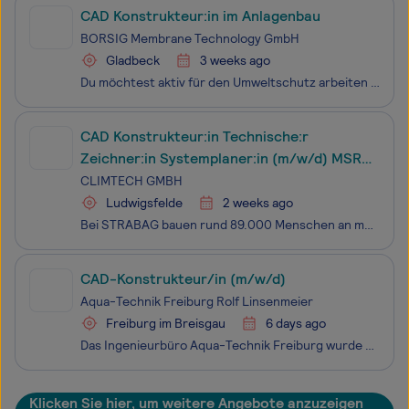
CAD Konstrukteur:in im Anlagenbau
BORSIG Membrane Technology GmbH
Gladbeck
3 weeks ago
Du möchtest aktiv für den Umweltschutz arbeiten und interessierst dich für zukunftsorientierte Technologien? Du bist Teamplayer:in und schätzt flexible Arbeitszeiten? Weiterbildung ist bei Dir ein Muss? Und das alles bei einem attraktiven Vergütungspaket? DANN BIST DU BEI UNS RICHTIG!Die BORSIG Memb
CAD Konstrukteur:in Technische:r
Zeichner:in Systemplaner:in (m/w/d) MSR
Elektrotechnik
CLIMTECH GMBH
Ludwigsfelde
2 weeks ago
Bei STRABAG bauen rund 89.000 Menschen an mehr als 2.400 Standorten weltweit am Fortschritt. Einzigartigkeit und individuelle Stärken kennzeichnen dabei nicht nur unsere Projekte, sondern auch jede:n Einzelne:n von uns. Ob im Hoch- und Ingenieurbau, Straßen- und Tiefbau, Brücken- und Tunnelbau, in d
CAD-Konstrukteur/in (m/w/d)
Aqua-Technik Freiburg Rolf Linsenmeier
Freiburg im Breisgau
6 days ago
Das Ingenieurbüro Aqua-Technik Freiburg wurde zum 01.01.2013 von Rolf Linsenmeier Dipl.-Ing. (FH) gegründet. Unser Ingenieurbüro ist zu über 90% für öffentliche Auftraggeber (Städte und Gemeinden) tätig. Badewassertechnik, Wasserversorgung, Abwasserentsorgung, Regenwassermanagement, Tief- und Hochba
Klicken Sie hier, um weitere Angebote anzuzeigen