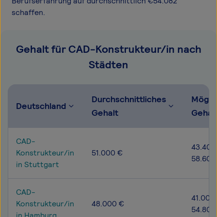
Berufserfahrung auf durchschnittlich €54.082
schaffen.
Gehalt für CAD-Konstrukteur/in nach
Städten
Durchschnittliches
Mögli
Deutschland
Gehalt
Gehal
CAD-
43.400
Konstrukteur/in
51.000 €
58.600
in Stuttgart
CAD-
41.000
Konstrukteur/in
48.000 €
54.800
in Hamburg