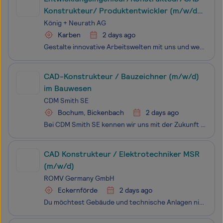
Konstrukteur/ Produktentwickler (m/w/d)
für Büromöbel mit Schwerpunkt
König + Neurath AG
Motortische
Karben
2 days ago
Gestalte innovative Arbeitswelten mit uns und werde Teil unserer WIR-Kultur! Die König + Neurath AG ist führender Hersteller von Büromobiliar und Raumsystemen für hochwertige Arbeitsumgebungen. Seit 1925 produziert unser Familienunternehmen Möbel mit höchstem Qualitätsanspruch – ausschließlich made
CAD-Konstrukteur / Bauzeichner (m/w/d)
im Bauwesen
CDM Smith SE
Bochum, Bickenbach
2 days ago
Bei CDM Smith SE kennen wir uns mit der Zukunft aus. Da die Welt vor neuen Umwelt- und Infrastrukturfragen steht, entwickeln wir bahnbrechende Lösungen, um die Landschaft in den Bereichen Wasser, Energie und Transport zu gestalten.Wir nutzen erneuerbare Ressourcen, nachhaltige Verfahren und neuartig
CAD Konstrukteur / Elektrotechniker MSR
(m/w/d)
ROMV Germany GmbH
Eckernförde
2 days ago
Du möchtest Gebäude und technische Anlagen nicht nur planen, sondern aktiv umsetzen?Du hast Freude daran, Verantwortung zu übernehmen und Lösungen eigenständig zu entwickeln?Dann komm zu ROMV! Wir sind ein deutsches Ingenieurunternehmen für Mess- und Regelungstechnik mit über 20 Jahren Erfahrung in