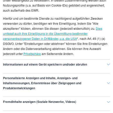
unser Webangebot zu verbessern. In diesem Zusammenhang werden auch
Nutzungsprofile (u.a. auf Basis von Cookie-IDs) gebildet und angereichert,
Praktikum global Training
Technischer Trainer
auch außerhalb des EWR.
Hierfür und um bestimmte Dienste zu nachfolgend aufgeführten Zwecken
verwenden zu dürfen, benötigen wir Ihre Einwilligung. Indem Sie "Alle
akzeptieren" klicken, stimmen Sie diesen (jederzeit widerruflich) zu.
Dies
umfasst auch Ihre Einwilligung in die Übermittlung bestimmter
Alle angezeigten Gehaltsdaten beruhen auf
personenbezogener Daten in Drittländer, u.a. die USA
*, nach Art. 49 (1) (a)
DSGVO. Unter "Einstellungen oder ablehnen" können Sie Ihre Einstellungen
statistischen Erhebungen durch StepStone. Es sind
ändern oder die Datenverarbeitung ablehnen. Sie können Ihre Auswahl
Durchschnittswerte und die Angaben können nicht
jederzeit unter
Privatsphäre
am Seitenende ändern.
einzelnen Stellenangeboten zugeordnet werden.
Informationen auf einem Gerät speichern und/oder abrufen
Gehaltsinformationen
Bildung
Anleiter/in
Personalisierte Anzeigen und Inhalte, Anzeigen- und
Inhaltsmessungen, Erkenntnisse über Zielgruppen und
Produktentwicklungen
Finde den Job,
Fremdinhalte anzeigen (Soziale Netzwerke, Videos)
der zu dir passt.