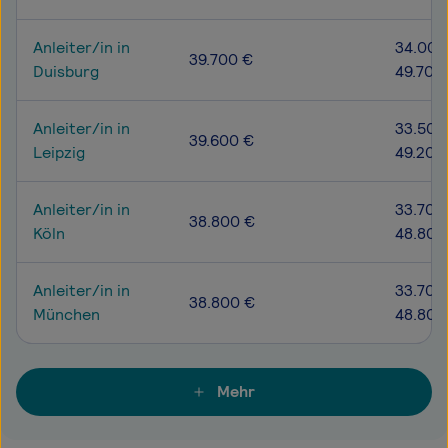
Anleiter/in in
34.000
39.700 €
Duisburg
49.700
Anleiter/in in
33.500
39.600 €
Leipzig
49.200
Anleiter/in in
33.700
38.800 €
Köln
48.800
Anleiter/in in
33.700
38.800 €
München
48.800
Mehr