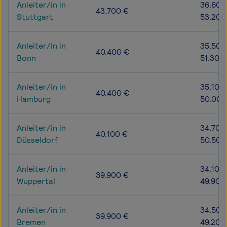
Anleiter/in in
36.600
43.700 €
Stuttgart
53.200
Anleiter/in in
35.500
40.400 €
Bonn
51.300
Anleiter/in in
35.100 
40.400 €
Hamburg
50.000
Anleiter/in in
34.700
40.100 €
Düsseldorf
50.500
Anleiter/in in
34.100 
39.900 €
Wuppertal
49.900
Anleiter/in in
34.500
39.900 €
Bremen
49.200