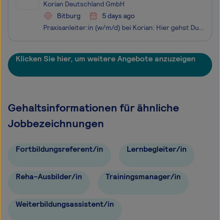
Korian Deutschland GmbH
Bitburg
5 days ago
Praxisanleiter:in (w/m/d) bei Korian: Hier gehst Du in Führung! Du teilst gerne Dein Wissen? Du liebst es, wenn andere Menschen durch Deine Führung lernen und wachsen? Dann suchen wir mit diesem Stellenangebot genau Dich! Als Praxisanleiter:in (w/m/d) übernimmst Du die praktische Ausbildung neuer
Klicken Sie hier, um weitere Angebote anzuzeigen
Gehaltsinformationen für ähnliche
Jobbezeichnungen
Fortbildungsreferent/in
Lernbegleiter/in
Reha-Ausbilder/in
Trainingsmanager/in
Weiterbildungsassistent/in