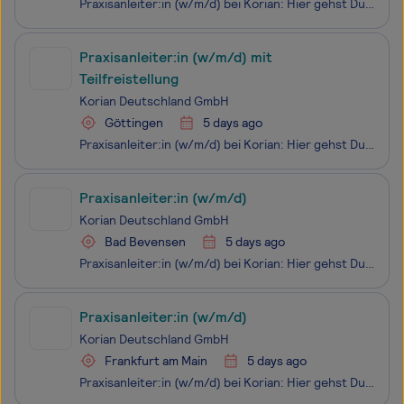
Praxisanleiter:in (w/m/d) bei Korian: Hier gehst Du in Führung! Du teilst gerne Dein Wissen? Du liebst es, wenn andere Menschen durch Deine Führung lernen und wachsen? Dann suchen wir mit diesem Stellenangebot genau Dich! Als Praxisanleiter:in (w/m/d) übernimmst Du die praktische Ausbildung neuer
Praxisanleiter:in (w/m/d) mit
Teilfreistellung
Korian Deutschland GmbH
Göttingen
5 days ago
Praxisanleiter:in (w/m/d) bei Korian: Hier gehst Du in Führung! Du teilst gerne Dein Wissen? Du liebst es, wenn andere Menschen durch Deine Führung lernen und wachsen? Dann suchen wir mit diesem Stellenangebot genau Dich! Als Praxisanleiter:in (w/m/d) übernimmst Du die praktische Ausbildung neuer
Praxisanleiter:in (w/m/d)
Korian Deutschland GmbH
Bad Bevensen
5 days ago
Praxisanleiter:in (w/m/d) bei Korian: Hier gehst Du in Führung! Du teilst gerne Dein Wissen? Du liebst es, wenn andere Menschen durch Deine Führung lernen und wachsen? Dann suchen wir mit diesem Stellenangebot genau Dich! Als Praxisanleiter:in (w/m/d) übernimmst Du die praktische Ausbildung neuer
Praxisanleiter:in (w/m/d)
Korian Deutschland GmbH
Frankfurt am Main
5 days ago
Praxisanleiter:in (w/m/d) bei Korian: Hier gehst Du in Führung! Du teilst gerne Dein Wissen? Du liebst es, wenn andere Menschen durch Deine Führung lernen und wachsen? Dann suchen wir mit diesem Stellenangebot genau Dich! Als Praxisanleiter:in (w/m/d) übernimmst Du die praktische Ausbildung neuer