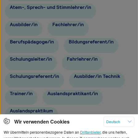
Atem-, Sprech- und Stimmlehrer/in
Ausbilder/in
Fachlehrer/in
Berufspädagoge/in
Bildungsreferent/in
Schulungsleiter/in
Fahrlehrer/in
Schulungsreferent/in
Ausbilder/in Technik
Trainer/in
Auslandspraktikant/in
Auslandspraktikum
Wir verwenden Cookies
Deutsch
Schulungsorganisator/in
Wir übermitteln personenbezogene Daten an
Drittanbieter
, die uns helfen,