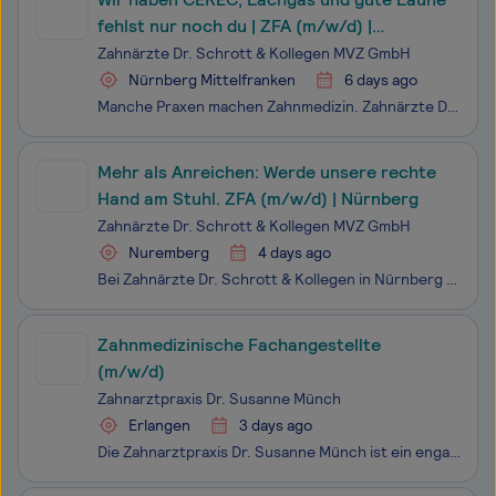
fehlst nur noch du | ZFA (m/w/d) |
Nürnberg
Zahnärzte Dr. Schrott & Kollegen MVZ GmbH
Nürnberg Mittelfranken
6 days ago
Manche Praxen machen Zahnmedizin. Zahnärzte Dr. Schrott & Kollegen machen fast alles davon – und das unter einem Dach. Lachgas-Sedierung, CEREC, Implantologie mit Camlog und Straumann, vier eigene Zahntechniker:innen direkt in der Praxis: Hier passiert täglich mehr als anderswo in einer ganzen W
Mehr als Anreichen: Werde unsere rechte
Hand am Stuhl. ZFA (m/w/d) | Nürnberg
Zahnärzte Dr. Schrott & Kollegen MVZ GmbH
Nuremberg
4 days ago
Bei Zahnärzte Dr. Schrott & Kollegen in Nürnberg bist du nicht eine ZFA unter vielen – du bist die nächste Verstärkung in einem 25-köpfigen Team, das wirklich zusammenhält. Zahnärzt:innen, DH- und ZMP-Kolleg:innen, weitere ZFAs, Auszubildende, Verwaltung und vier hauseigene Zahntechniker:innen,
Zahnmedizinische Fachangestellte
(m/w/d)
Zahnarztpraxis Dr. Susanne Münch
Erlangen
3 days ago
Die Zahnarztpraxis Dr. Susanne Münch ist ein engagiertes, kleines Unternehmen im Bereich Gesundheit & soziale Dienste, das auf eine individuelle und patientenorientierte Betreuung Wert legt. Mit einem freundlichen Team und modernen Behandlungsmethoden schaffen wir eine angenehme Atmosphäre, in der s