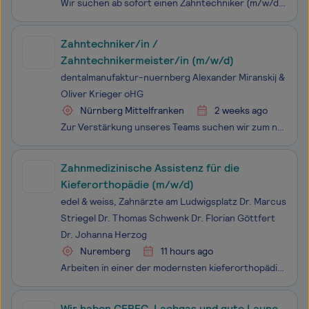
Wir suchen ab sofort einen Zahntechniker (m/w/d) in Vollzeit.
Zahntechniker/in /
Zahntechnikermeister/in (m/w/d)
dentalmanufaktur-nuernberg Alexander Miranskij &
Oliver Krieger oHG
Nürnberg Mittelfranken
2 weeks ago
Zur Verstärkung unseres Teams suchen wir zum nächstmöglichen Zeitpunkt und unbefristet einen/eine Zahntechniker/in (m/w/d) oder Zahntechnikermeister/in (m/w/d)
Zahnmedizinische Assistenz für die
Kieferorthopädie (m/w/d)
edel & weiss, Zahnärzte am Ludwigsplatz Dr. Marcus
Striegel Dr. Thomas Schwenk Dr. Florian Göttfert
Dr. Johanna Herzog
Nuremberg
11 hours ago
Arbeiten in einer der modernsten kieferorthopädischen Praxen Deutschlands? Werde als KFO-Assistenz (m/w/d) Teil des edel & weiss Kieferorthopädie Teams! Bei den „edel & weiß Zahnärzten“ erwartet Dich eine Mehrbehandlerpraxis auf dem modernsten Stand. Mitten im Herzen Nürnbergs – direkt in de
Wir haben CEREC, Lachgas und gute Laune