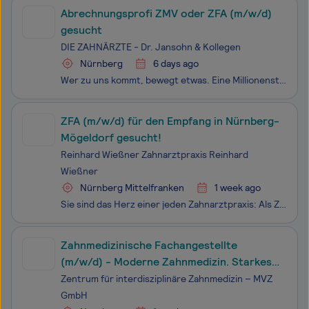
Abrechnungsprofi ZMV oder ZFA (m/w/d)
gesucht
DIE ZAHNÄRZTE - Dr. Jansohn & Kollegen
Nürnberg
6 days ago
Wer zu uns kommt, bewegt etwas. Eine Millionenstadt zum Beispiel. Und den Verkehr von morgen natürlich. Gemeinsam gestalten wir ein neues multimobiles Zeitalter. Eins, das einfach nachhaltig und nachhaltig einfach ist. Mit Herzblut und Tradition. Mit innovativen Tools und smarten Ideen. Mit einem gr
ZFA (m/w/d) für den Empfang in Nürnberg-
Mögeldorf gesucht!
Reinhard Wießner Zahnarztpraxis Reinhard
Wießner
Nürnberg Mittelfranken
1 week ago
Sie sind das Herz einer jeden Zahnarztpraxis: Als ZFA am Empfang sind Sie die erste und letzte Person, die unsere Patienten sehen. Sie koordinieren, organisieren und sorgen mit Ihrem Lächeln für eine entspannte Atmosphäre. Für unsere moderne Zahnarztpraxis im schönen Nürnberg-Mögeldorf suchen wir a
Zahnmedizinische Fachangestellte
(m/w/d) - Moderne Zahnmedizin. Starkes
Team - in Nürnberg
Zentrum für interdisziplinäre Zahnmedizin – MVZ
GmbH