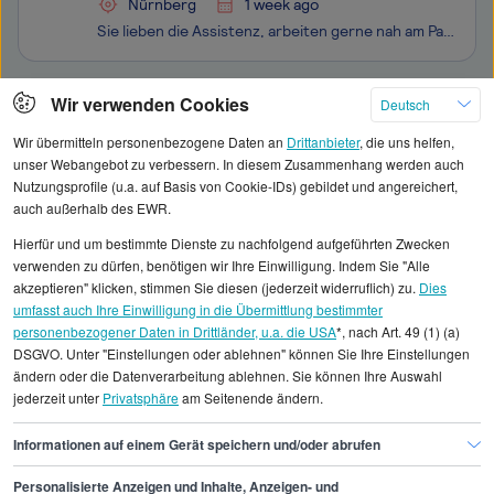
Nürnberg
1 week ago
Sie lieben die Assistenz, arbeiten gerne nah am Patienten und möchten Teil eines Teams sein, das wirklich zusammenhält? Dann passen Sie perfekt zu uns.Bei Zahnärzte Schrott & Kollegen in Nürnberg verbinden wir hochwertige Zahnmedizin mit digitalen Workflows, klaren Strukturen und einem wertschät
Klicken Sie hier, um weitere Angebote anzuzeigen
Wir verwenden Cookies
Deutsch
Wir übermitteln personenbezogene Daten an
Drittanbieter
, die uns helfen,
unser Webangebot zu verbessern. In diesem Zusammenhang werden auch
Nutzungsprofile (u.a. auf Basis von Cookie-IDs) gebildet und angereichert,
auch außerhalb des EWR.
Alle angezeigten Gehaltsdaten beruhen auf
Hierfür und um bestimmte Dienste zu nachfolgend aufgeführten Zwecken
statistischen Erhebungen durch StepStone. Es sind
verwenden zu dürfen, benötigen wir Ihre Einwilligung. Indem Sie "Alle
Durchschnittswerte und die Angaben können nicht
akzeptieren" klicken, stimmen Sie diesen (jederzeit widerruflich) zu.
Dies
umfasst auch Ihre Einwilligung in die Übermittlung bestimmter
einzelnen Stellenangeboten zugeordnet werden.
personenbezogener Daten in Drittländer, u.a. die USA
*, nach Art. 49 (1) (a)
DSGVO. Unter "Einstellungen oder ablehnen" können Sie Ihre Einstellungen
Gehaltsinformationen
Gesundheit
ändern oder die Datenverarbeitung ablehnen. Sie können Ihre Auswahl
jederzeit unter
Privatsphäre
am Seitenende ändern.
Zahntechniker/in
Zahntechniker/in Nürnberg
Informationen auf einem Gerät speichern und/oder abrufen
Personalisierte Anzeigen und Inhalte, Anzeigen- und