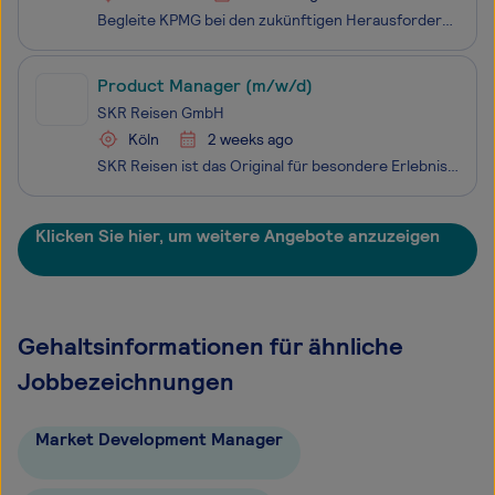
Begleite KPMG bei den zukünftigen Herausforderungen unserer Kund:innen. Begeistere auch Du Dich für die Vielfalt unserer Fragestellungen - und mach gemeinsam mit uns den Unterschied.
Product Manager (m/w/d)
SKR Reisen GmbH
Köln
2 weeks ago
SKR Reisen ist das Original für besondere Erlebnisreisen in kleinen Gruppen – weltweit. Wir schenken unseren Gästen außergewöhnliche Reiseerlebnisse und bewirken dadurch ein anhaltend starkes Unternehmenswachstum. Willkommen in unserem Product Management-Team! Als „Product Manager (m/w/d)“ bist Du
Klicken Sie hier, um weitere Angebote anzuzeigen
Gehaltsinformationen für ähnliche
Jobbezeichnungen
Market Development Manager