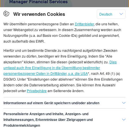
Manager Financial Services
Wir verwenden Cookies
Deutsch
Filialleiter/in Bank
Bank-Abteilungsleiter/in
Wir übermitteln personenbezogene Daten an
Drittanbieter
, die uns helfen,
unser Webangebot zu verbessern. In diesem Zusammenhang werden auch
Nutzungsprofile (u.a. auf Basis von Cookie-IDs) gebildet und angereichert,
auch außerhalb des EWR.
Hierfür und um bestimmte Dienste zu nachfolgend aufgeführten Zwecken
Alle angezeigten Gehaltsdaten beruhen auf
verwenden zu dürfen, benötigen wir Ihre Einwilligung. Indem Sie "Alle
statistischen Erhebungen durch StepStone. Es sind
akzeptieren" klicken, stimmen Sie diesen (jederzeit widerruflich) zu.
Dies
umfasst auch Ihre Einwilligung in die Übermittlung bestimmter
Durchschnittswerte und die Angaben können nicht
personenbezogener Daten in Drittländer, u.a. die USA
*, nach Art. 49 (1) (a)
einzelnen Stellenangeboten zugeordnet werden.
DSGVO. Unter "Einstellungen oder ablehnen" können Sie Ihre Einstellungen
ändern oder die Datenverarbeitung ablehnen. Sie können Ihre Auswahl
jederzeit unter
Privatsphäre
am Seitenende ändern.
Gehaltsinformationen
Banken
Yield Manager
Informationen auf einem Gerät speichern und/oder abrufen
Personalisierte Anzeigen und Inhalte, Anzeigen- und
Finde den Job,
Inhaltsmessungen, Erkenntnisse über Zielgruppen und
Produktentwicklungen