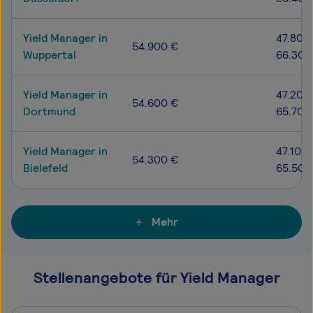
Yield Manager in
47.800
54.900 €
Wuppertal
66.300
Yield Manager in
47.200
54.600 €
Dortmund
65.700
Yield Manager in
47.100 
54.300 €
Bielefeld
65.500
Mehr
Stellenangebote für Yield Manager