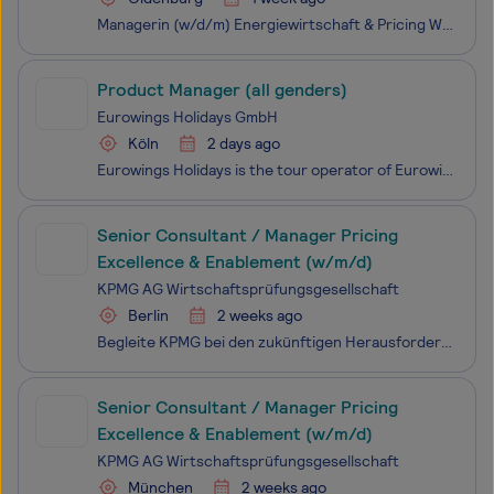
Managerin (w/d/m) Energiewirtschaft & Pricing Wasserstoff Weil innovative Speicherlösungen nicht länger warten können: Bei der EWE GASSPEICHER GmbH bauen, betreiben und vermarkten wir die modernen Gasspeicher des EWE-Konzerns und setzen konsequent auf Wasserstoff als zukunftsweisenden Ener
Product Manager (all genders)
Eurowings Holidays GmbH
Köln
2 days ago
Eurowings Holidays is the tour operator of Eurowings, one of the leading airlines in Europe and part of the Lufthansa Group. We offer our customers the perfect combination of flight, hotel and other travel services for unforgettable vacation experiences - all flexible, affordable, and individually b
Senior Consultant / Manager Pricing
Excellence & Enablement (w/m/d)
KPMG AG Wirtschaftsprüfungsgesellschaft
Berlin
2 weeks ago
Begleite KPMG bei den zukünftigen Herausforderungen unserer Kund:innen. Begeistere auch Du Dich für die Vielfalt unserer Fragestellungen - und mach gemeinsam mit uns den Unterschied.
Senior Consultant / Manager Pricing
Excellence & Enablement (w/m/d)
KPMG AG Wirtschaftsprüfungsgesellschaft
München
2 weeks ago