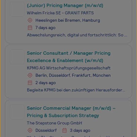
(Junior) Pricing Manager (m/w/d)
Wilhelm Fricke SE - GRANIT PARTS
Heeslingen bei Bremen, Hamburg
7 days ago
Abwechslungsreich, digital und fortschrittlich: So arbeiten wir in der FRICKE Gruppe. Mit über 4.000 Mitarbeitenden - verteilt auf 107 Standorte in 28 Ländern – ist unser gemeinsames Ziel, unseren Kunden hochwertige Ersatzteile, hervorragende Maschinen und erstklassigen Service zu bieten. Unser
Senior Consultant / Manager Pricing
Excellence & Enablement (w/m/d)
KPMG AG Wirtschaftsprüfungsgesellschaft
Berlin, Düsseldorf, Frankfurt, München
2 days ago
Begleite KPMG bei den zukünftigen Herausforderungen unserer Kund:innen. Begeistere auch Du Dich für die Vielfalt unserer Fragestellungen - und mach gemeinsam mit uns den Unterschied. Im Center of Commercial Management entwickelst Du die Pricing Excellence bei KPMG weiter und schaffst die methodische
Senior Commercial Manager (m/w/d) –
Pricing & Subscription Strategy
The Stepstone Group GmbH
Düsseldorf
3 days ago