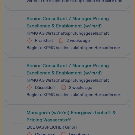
Wir bei The Stepstone Group haben eine klare und sehr wichtige Mission: den richtigen Job für jede*n zu finden. Mit unseren Daten, unserer Plattform und unseren Technologien bringen wir Jobsuchende und Unternehmen weltweit zusammen, um für beide Seiten den „Perfect Match“ zu schaffen. Mit mehr
Senior Consultant / Manager Pricing
Excellence & Enablement (w/m/d)
KPMG AG Wirtschaftsprüfungsgesellschaft
Frankfurt
2 weeks ago
Begleite KPMG bei den zukünftigen Herausforderungen unserer Kund:innen. Begeistere auch Du Dich für die Vielfalt unserer Fragestellungen - und mach gemeinsam mit uns den Unterschied.
Senior Consultant / Manager Pricing
Excellence & Enablement (w/m/d)
KPMG AG Wirtschaftsprüfungsgesellschaft
Düsseldorf
2 weeks ago
Begleite KPMG bei den zukünftigen Herausforderungen unserer Kund:innen. Begeistere auch Du Dich für die Vielfalt unserer Fragestellungen - und mach gemeinsam mit uns den Unterschied.
Managerin (w/d/m) Energiewirtschaft &
Pricing Wasserstoff
EWE GASSPEICHER GmbH
Oldenburg
1 week ago