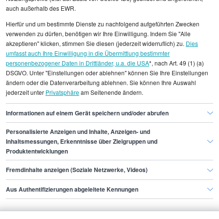
auch außerhalb des EWR.
Alle angezeigten Gehaltsdaten beruhen auf
Hierfür und um bestimmte Dienste zu nachfolgend aufgeführten Zwecken
statistischen Erhebungen durch StepStone. Es sind
verwenden zu dürfen, benötigen wir Ihre Einwilligung. Indem Sie "Alle
Durchschnittswerte und die Angaben können nicht
akzeptieren" klicken, stimmen Sie diesen (jederzeit widerruflich) zu.
Dies
umfasst auch Ihre Einwilligung in die Übermittlung bestimmter
einzelnen Stellenangeboten zugeordnet werden.
personenbezogener Daten in Drittländer, u.a. die USA
*, nach Art. 49 (1) (a)
DSGVO. Unter "Einstellungen oder ablehnen" können Sie Ihre Einstellungen
Gehaltsinformationen
Logistik
Wiegemeister/in
ändern oder die Datenverarbeitung ablehnen. Sie können Ihre Auswahl
jederzeit unter
Privatsphäre
am Seitenende ändern.
Wiegemeister/in Berlin
Informationen auf einem Gerät speichern und/oder abrufen
Personalisierte Anzeigen und Inhalte, Anzeigen- und
Finde den Job,
Inhaltsmessungen, Erkenntnisse über Zielgruppen und
Produktentwicklungen
der zu dir passt.
Fremdinhalte anzeigen (Soziale Netzwerke, Videos)
Stepstone
Aus Authentifizierungen abgeleitete Kennungen
Bewerbende