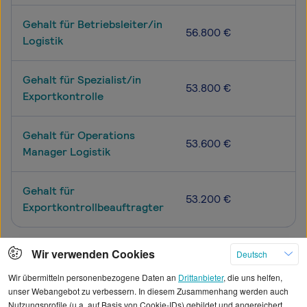
Gehalt für Betriebsleiter/in
56.800 €
Logistik
Gehalt für Spezialist/in
53.800 €
Exportkontrolle
Gehalt für Operations
53.600 €
Manager Logistik
Gehalt für
53.200 €
Exportkontrollbeauftragter
Wir verwenden Cookies
Deutsch
Mehr
Wir übermitteln personenbezogene Daten an
Drittanbieter
, die uns helfen,
unser Webangebot zu verbessern. In diesem Zusammenhang werden auch
Nutzungsprofile (u.a. auf Basis von Cookie-IDs) gebildet und angereichert,