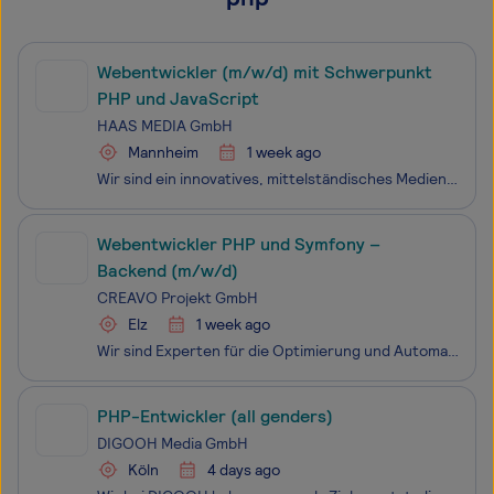
Webentwickler (m/w/d) mit Schwerpunkt
PHP und JavaScript
HAAS MEDIA GmbH
Mannheim
1 week ago
Wir sind ein innovatives, mittelständisches Medienhaus mit Hauptsitz in Mannheim. Unser Team besteht aus rund 600 Mitarbeitenden und ist an mehreren Unternehmensstandorten in der Metropolregion Rhein-Neckar tätig. Das breite Medienportfolio besteht aus Tageszeitungen, Digitalaktivitäten, Dienstleist
Webentwickler PHP und Symfony –
Backend (m/w/d)
CREAVO Projekt GmbH
Elz
1 week ago
Wir sind Experten für die Optimierung und Automatisierung von Unternehmensprozessen. Unser Ziel ist es, bestehende Abläufe zu analysieren, zu vereinfachen und durch individuelle Anwendungen neu zu gestalten. Dabei ist es uns wichtig, auch komplexe Prozesse so einfach und transparent wie möglich zu m
PHP-Entwickler (all genders)
DIGOOH Media GmbH
Köln
4 days ago