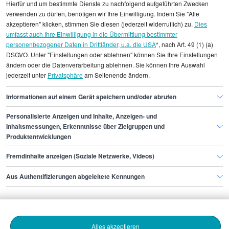
Hierfür und um bestimmte Dienste zu nachfolgend aufgeführten Zwecken
Alle angezeigten Gehaltsdaten beruhen auf
verwenden zu dürfen, benötigen wir Ihre Einwilligung. Indem Sie "Alle
statistischen Erhebungen durch StepStone. Es sind
akzeptieren" klicken, stimmen Sie diesen (jederzeit widerruflich) zu.
Dies
umfasst auch Ihre Einwilligung in die Übermittlung bestimmter
Durchschnittswerte und die Angaben können nicht
personenbezogener Daten in Drittländer, u.a. die USA
*, nach Art. 49 (1) (a)
einzelnen Stellenangeboten zugeordnet werden.
DSGVO. Unter "Einstellungen oder ablehnen" können Sie Ihre Einstellungen
ändern oder die Datenverarbeitung ablehnen. Sie können Ihre Auswahl
jederzeit unter
Privatsphäre
am Seitenende ändern.
Gehaltsinformationen
IT
Web entwickler/in php
Informationen auf einem Gerät speichern und/oder abrufen
Personalisierte Anzeigen und Inhalte, Anzeigen- und
Finde den Job,
Inhaltsmessungen, Erkenntnisse über Zielgruppen und
Produktentwicklungen
der zu dir passt.
Fremdinhalte anzeigen (Soziale Netzwerke, Videos)
Stepstone
Aus Authentifizierungen abgeleitete Kennungen
Bewerbende
Alles akzeptieren