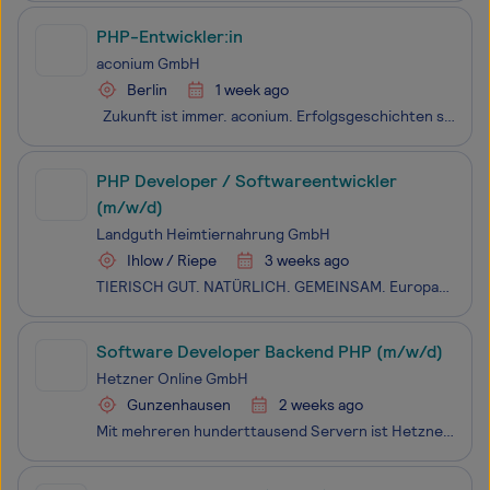
PHP-Entwickler:in
aconium GmbH
Berlin
1 week ago
Zukunft ist immer. aconium. Erfolgsgeschichten schreiben wir gemeinsam. Mit mehr als 350 Mitarbeitenden gehört die aconium GmbH zu den Top 100 der innovativsten Mittelständler in Deutschland. Wir leben Innovation. Wir überzeugen mit Kompetenz. Wir gestalten zusammen. Europaweit - seit mehr
PHP Developer / Softwareentwickler
(m/w/d)
Landguth Heimtiernahrung GmbH
Ihlow / Riepe
3 weeks ago
TIERISCH GUT. NATÜRLICH. GEMEINSAM. Europas führender Hersteller von Super-Premium Petfood sucht DICH. Als Global-Player beliefern wir den weltweiten Heimtierfachhandel mit hochwertigen, innovativen und nachhaltigen Produkten. Landguth ist in Ostfriesland fest verwurzelt und so naturliebend und bod
Software Developer Backend PHP (m/w/d)
Hetzner Online GmbH
Gunzenhausen
2 weeks ago
Mit mehreren hunderttausend Servern ist Hetzner einer der größten Webhoster und Rechenzentren-Betreiber in Europa. Wir bieten unseren Kunden selbst entwickelte Hightech-Produkte und zuverlässige Infrastruktur zu fairen Preisen. Über 450 Mitarbeiter arbeiten täglich daran die digitale Zukunft mitzuge