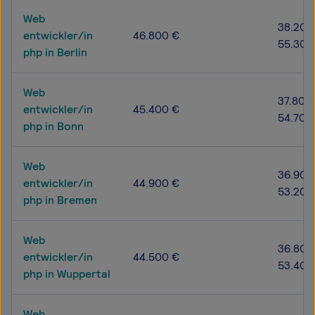
Web
38.200
entwickler/in
46.800 €
55.300
php in Berlin
Web
37.800
entwickler/in
45.400 €
54.700
php in Bonn
Web
36.900
entwickler/in
44.900 €
53.200
php in Bremen
Web
36.800
entwickler/in
44.500 €
53.400
php in Wuppertal
Web