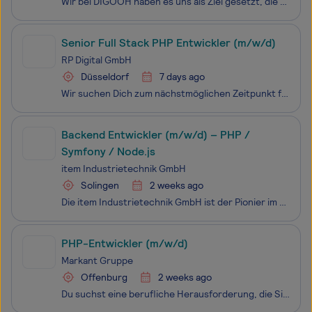
Wir bei DIGOOH haben es uns als Ziel gesetzt, die Außenwerbung zu revolutionieren! Willst Du ein Teil davon werden? Mit unserer Digitalisierungsstrategie sind wir dabei eine ganze Branche maßgeblich zu verändern und eine hochmoderne Form der Außenwerbung zu etablieren. Unsere Mission geht
Senior Full Stack PHP Entwickler (m/w/d)
RP Digital GmbH
Düsseldorf
7 days ago
Wir suchen Dich zum nächstmöglichen Zeitpunkt für die RP Digital als Senior Full Stack PHP Entwickler (m/w/d) Als breit aufgestelltes Unternehmen gibt die Rheinische Post Mediengruppe zahlreiche gedruckte und digitale Medien heraus. Unsere mehr als 3.000 Mitarbeiter:innen arbeiten täglich daran Mens
Backend Entwickler (m/w/d) – PHP /
Symfony / Node.js
item Industrietechnik GmbH
Solingen
2 weeks ago
Die item Industrietechnik GmbH ist der Pionier im Bereich Systembaukästen für industrielle Anwendungen und weltweiter Partner der Fertigungsindustrie. Sie hat ihren Hauptsitz in Solingen und ist mit Tochterfirmen international vertreten. Mit Know-how und Leidenschaft entwickeln rund 1.000 Mitarb
PHP-Entwickler (m/w/d)
Markant Gruppe
Offenburg
2 weeks ago
Du suchst eine berufliche Herausforderung, die Sicherheit, moderne Technologien und Gestaltungsspielraum vereint? Wir digitalisieren den Lebensmittelgrosshandel und die Gastronomie und schaffen eine zukunftsfähige Plattform, die beide Welten verbindet. Bei uns arbeitest du in einem stabilen und prof