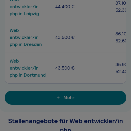
37.100 
entwickler/in
44.400 €
52.300
php in Leipzig
Web
36.100 
entwickler/in
43.500 €
52.600
php in Dresden
Web
35.900
entwickler/in
43.500 €
52.400
php in Dortmund
Mehr
Stellenangebote für Web entwickler/in
php