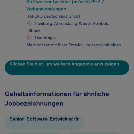
Softwareentwickler (m/w/d) PHP /
Webanwendungen
HAPEKO Deutschland GmbH
Hamburg, Ahrensburg, Wedel, Reinbek,
Lübeck
1 week ago
Sie möchten mit Ihrer Entwicklungstätigkeit einen direkten Beitrag zu einer Branche leisten, die unsere digitale Zukunft maßgeblich prägt? Dann bietet Ihnen diese Position die Möglichkeit, in einem technologisch anspruchsvollen und zugleich langfristig stabilen Marktumfeld tätig zu werden.Unser Mand
Klicken Sie hier, um weitere Angebote anzuzeigen
Gehaltsinformationen für ähnliche
Jobbezeichnungen
Senior-Software-Entwickler/in