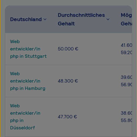
Durchschnittliches
Mögli
Deutschland
Gehalt
Gehal
Web
41.600 
entwickler/in
50.000 €
59.200
php in Stuttgart
Web
39.600
entwickler/in
48.300 €
56.900
php in Hamburg
Web
entwickler/in
38.600
47.700 €
php in
55.800
Düsseldorf