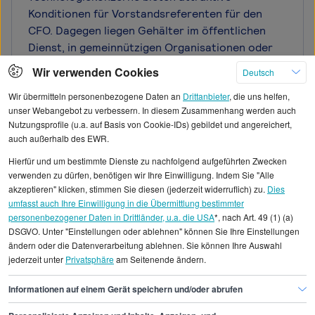
Konditionen für Vorstandsreferenten für den
CFO. Dagegen liegen Gehälter im öffentlichen
Dienst, in gemeinnützigen Organisationen oder
im Einzelhandel meist am unteren Ende der
Wir verwenden Cookies
Deutsch
Spanne. Die Branche bestimmt auch die
Wir übermitteln personenbezogene Daten an
Drittanbieter
, die uns helfen,
Komplexität der Finanzthemen: Ein
unser Webangebot zu verbessern. In diesem Zusammenhang werden auch
Vorstandsreferent für den CFO in der
Nutzungsprofile (u.a. auf Basis von Cookie-IDs) gebildet und angereichert,
Finanzbranche benötigt tiefere fachliche
auch außerhalb des EWR.
Expertise, was sich in der Vergütung
Hierfür und um bestimmte Dienste zu nachfolgend aufgeführten Zwecken
widerspiegelt. Bei der Karriereplanung sollten
verwenden zu dürfen, benötigen wir Ihre Einwilligung. Indem Sie "Alle
Vorstandsreferenten für den CFO neben dem
akzeptieren" klicken, stimmen Sie diesen (jederzeit widerruflich) zu.
Dies
Gehalt auch Faktoren wie Arbeitskultur, Work-
umfasst auch Ihre Einwilligung in die Übermittlung bestimmter
Life-Balance und langfristige
personenbezogener Daten in Drittländer, u.a. die USA
*, nach Art. 49 (1) (a)
DSGVO. Unter "Einstellungen oder ablehnen" können Sie Ihre Einstellungen
Entwicklungsperspektiven der jeweiligen Branche
ändern oder die Datenverarbeitung ablehnen. Sie können Ihre Auswahl
berücksichtigen.
jederzeit unter
Privatsphäre
am Seitenende ändern.
Informationen auf einem Gerät speichern und/oder abrufen