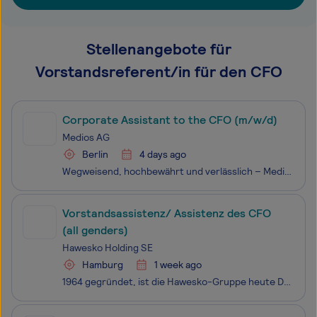
Stellenangebote für
Vorstandsreferent/in für den CFO
Corporate Assistant to the CFO (m/w/d)
Medios AG
Berlin
4 days ago
Wegweisend, hochbewährt und verlässlich – Medios ist der Partner für die Patientenversorgung mit Specialty Pharma Arzneimitteln.Specialty Pharma ist ein komplexes und dynamisches Arbeitsfeld. Wir von Medios sind Wegbereiter in diesem Bereich und decken als führendes Unternehmen alle Aspekte der Vers
Vorstandsassistenz/ Assistenz des CFO
(all genders)
Hawesko Holding SE
Hamburg
1 week ago
1964 gegründet, ist die Hawesko-Gruppe heute Deutschlands Nr. 1 für Premiumweine. Mit unserem starken Netzwerk aus rund 15 Unternehmen in Deutschland, Österreich, der Schweiz und Tschechien vereinen wir die drei Segmente B2B, E-Commerce und Retail zu einem Konzern und bedienen so alle Vertriebskanäl