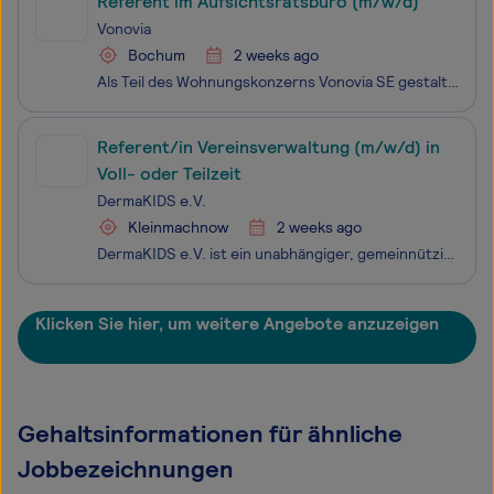
Referent im Aufsichtsratsbüro (m/w/d)
Vonovia
Bochum
2 weeks ago
Als Teil des Wohnungskonzerns Vonovia SE gestalten unsere kaufmännischen Teams den Alltag für über eine Million Mieter:innen in rund 540.000 Wohnungen in Deutschland sowie den Arbeitsalltag unserer rund 12.000 Kolleg:innen. Ob in IT, HR, Kundenservice oder Bewirtschaftung – hier arbeiten Menschen, d
Referent/in Vereinsverwaltung (m/w/d) in
Voll- oder Teilzeit
DermaKIDS e.V.
Kleinmachnow
2 weeks ago
DermaKIDS e.V. ist ein unabhängiger, gemeinnütziger und bundesweit etablierter Verein mit Sitz nahe Berlin. Wir helfen Kindern und Jugendlichen mit Epidermolysis bullosa (EB) sowie deren Familien in ganz Deutschland unbürokratisch, um ihre Versorgungs- und Lebenssituation nachhaltig zu verbessern.
Klicken Sie hier, um weitere Angebote anzuzeigen
Gehaltsinformationen für ähnliche
Jobbezeichnungen