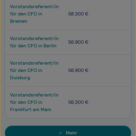
Vorstandsreferent/in
50
für den CFO in
58.300 €
69
Bremen
Vorstandsreferent/in
48
56.900 €
für den CFO in Berlin
67
Vorstandsreferent/in
49
für den CFO in
56.900 €
68
Duisburg
Vorstandsreferent/in
48
für den CFO in
56.300 €
67
Frankfurt am Main
Mehr