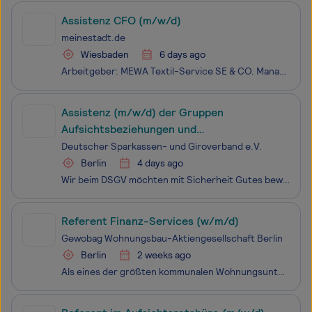
Assistenz CFO (m/w/d)
meinestadt.de
Wiesbaden
6 days ago
Arbeitgeber: MEWA Textil-Service SE & CO. Management OHG Einsatzort: 65183 Wiesbaden Seit 1908 steht Mewa als familiengeführtes Unternehmen für nachhaltige Textillösungen im Rundum-Service. Mit über 6.000 Mitarbeitenden an 53 Standorten in Europa versorgen wir unsere Kunden mit Berufs- und Schu
Assistenz (m/w/d) der Gruppen
Aufsichtsbeziehungen und
Nachhaltigkeitsstrategie
Deutscher Sparkassen- und Giroverband e.V.
Berlin
4 days ago
Wir beim DSGV möchten mit Sicherheit Gutes bewegen. Als Spitzenverband der Sparkassen-Finanzgruppe die eigene Wirksamkeit zu erleben – das macht die Arbeit beim DSGV aus. Wir wissen, dass wir mit Know-how und Fachexpertise, mit Freude, Mut und Neugier Gutes gestalten. Und das mit
Referent Finanz-Services (w/m/d)
Gewobag Wohnungsbau-Aktiengesellschaft Berlin
Berlin
2 weeks ago
Als eines der größten kommunalen Wohnungsunternehmen Deutschlands steht die Gewobag für die ganze Vielfalt Berlins. In unseren gut 74.000 Wohnungen finden Menschen mit unterschiedlichsten Lebensentwürfen ein leistbares Zuhause – zugleich sind wir durch Neubau, Ankauf und Modernisierung von Wohnraum