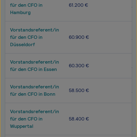
53
für den CFO in
61.200 €
72
Hamburg
Vorstandsreferent/in
52
für den CFO in
60.900 €
72
Düsseldorf
Vorstandsreferent/in
51
60.300 €
für den CFO in Essen
70
Vorstandsreferent/in
50
58.500 €
für den CFO in Bonn
70
Vorstandsreferent/in
50
für den CFO in
58.400 €
69
Wuppertal