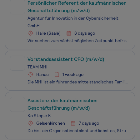
Persönlicher Referent der kaufmännischen
Geschäftsführung (m/w/d)
Agentur für Innovation in der Cybersicherheit
GmbH
Halle (Saale)
3 days ago
Wir suchen zum nächstmöglichen Zeitpunkt befristet für zwei Jahre einen Persönlichen Referenten der kaufmännischen Geschäftsführerin (m/w/d) Vergütung orientiert sich am TVöD | Voll- oder Teilzeit | Halle (Saale) Die Agentur für Innovation in der Cybersicherheit GmbH (Cyberagentur) bearbeitet die Th
Vorstandsassistent CFO (m/w/d)
TEAM MHI
Hanau
1 week ago
Die MHI ist ein führendes mittelständisches Familienunternehmen in der Roh- und Baustoffproduktion sowie im Verkehrswegebau in der Mitte Deutschlands. Wir wollen gemeinsam Maßstäbe in Mitarbeiterzufriedenheit, ökonomischer und ökologischer Nachhaltigkeit, Innovation und gesellschaftlicher Verantwort
Assistenz der kaufmännischen
Geschäftsführung (m/w/d)
Ko Stop e.K
Gelsenkirchen
7 days ago
Du bist ein Organisationstalent und liebst es, Strukturen zu schaffen? Du behältst auch in stressigen Situationen den Überblick und arbeitest eigenständig, zuverlässig und vorausschauend?Dann bist du bei KO STOP® genau richtig.Wir suchen keine klassische Bürokraft, sondern eine vertrauensvolle recht