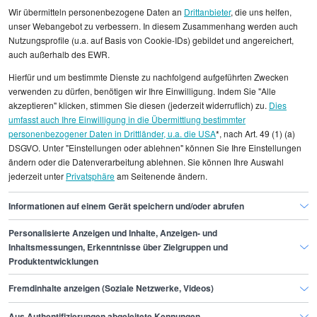
Wir übermitteln personenbezogene Daten an
Drittanbieter
, die uns helfen,
unser Webangebot zu verbessern. In diesem Zusammenhang werden auch
Nutzungsprofile (u.a. auf Basis von Cookie-IDs) gebildet und angereichert,
Alle angezeigten Gehaltsdaten beruhen auf
auch außerhalb des EWR.
statistischen Erhebungen durch StepStone. Es sind
Hierfür und um bestimmte Dienste zu nachfolgend aufgeführten Zwecken
Durchschnittswerte und die Angaben können nicht
verwenden zu dürfen, benötigen wir Ihre Einwilligung. Indem Sie "Alle
einzelnen Stellenangeboten zugeordnet werden.
akzeptieren" klicken, stimmen Sie diesen (jederzeit widerruflich) zu.
Dies
umfasst auch Ihre Einwilligung in die Übermittlung bestimmter
personenbezogener Daten in Drittländer, u.a. die USA
*, nach Art. 49 (1) (a)
Gehaltsinformationen
Administration
DSGVO. Unter "Einstellungen oder ablehnen" können Sie Ihre Einstellungen
Virtuelle/r Assistent/in
ändern oder die Datenverarbeitung ablehnen. Sie können Ihre Auswahl
jederzeit unter
Privatsphäre
am Seitenende ändern.
Virtuelle/r Assistent/in Nürnberg
Informationen auf einem Gerät speichern und/oder abrufen
Personalisierte Anzeigen und Inhalte, Anzeigen- und
Finde den Job,
Inhaltsmessungen, Erkenntnisse über Zielgruppen und
Produktentwicklungen
der zu dir passt.
Fremdinhalte anzeigen (Soziale Netzwerke, Videos)
Stepstone
Aus Authentifizierungen abgeleitete Kennungen