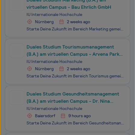
virtuellen Campus - Bau Ehrlich GmbH
IU Internationale Hochschule
Nürnberg
2 weeks ago
Starte Deine Zukunft im Bereich Marketing gemeinsam mit der Bau Ehrlich GmbH und der IU Internationalen Hochschule (IU). Im Dualen myStudium – akkreditiert als duales Fernstudium - sammelst Du Deine Praxiserfahrung im Unternehmen und lernst die Theorie zu 100 % virtuell, ergänzt durch optionale digi
Duales Studium Tourismusmanagement
(B.A.) am virtuellen Campus - Arvena Park
Hotel am Franken-Center, Schlag GmbH
IU Internationale Hochschule
Nürnberg
2 weeks ago
Starte Deine Zukunft im Bereich Tourismus gemeinsam mit der Arvena Park Hotel am Franken-Center, Schlag GmbH und der IU Internationalen Hochschule (IU). Im Dualen myStudium – akkreditiert als duales Fernstudium - sammelst Du Deine Praxiserfahrung im Unternehmen und lernst die Theorie zu 100 % v
Duales Studium Gesundheitsmanagement
(B.A.) am virtuellen Campus - Dr. Nina
Kuschke
IU Internationale Hochschule
Baiersdorf
9 hours ago
Starte Deine Zukunft im Bereich Gesundheitsmanagement gemeinsam mit Dr. Nina Kuschke und der IU Internationalen Hochschule (IU). Im Dualen myStudium – akkreditiert als duales Fernstudium - sammelst Du Deine Praxiserfahrung im Unternehmen und lernst die Theorie zu 100 % virtuell, ergänzt durch option