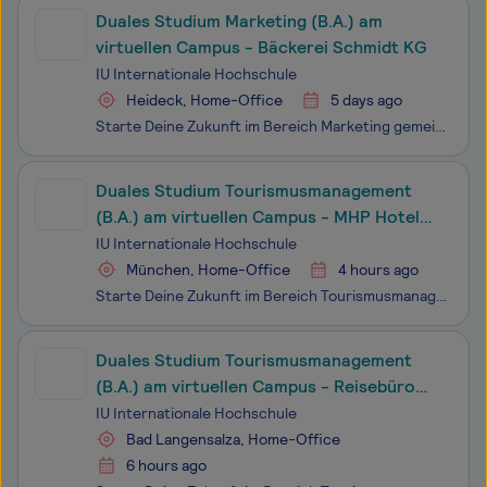
Duales Studium Marketing (B.A.) am
virtuellen Campus - Bäckerei Schmidt KG
IU Internationale Hochschule
Heideck, Home-Office
5 days ago
Starte Deine Zukunft im Bereich Marketing gemeinsam mit der Bäckerei Schmidt KG und der IU Internationalen Hochschule (IU). Im Dualen myStudium – akkreditiert als duales Fernstudium - sammelst Du Deine Praxiserfahrung im Unternehmen und lernst die Theorie zu 100 % virtuell, ergänzt durch optionale d
Duales Studium Tourismusmanagement
(B.A.) am virtuellen Campus - MHP Hotel
AG
IU Internationale Hochschule
München, Home-Office
4 hours ago
Starte Deine Zukunft im Bereich Tourismusmanagement gemeinsam mit der MHP Hotel AG und der IU Internationalen Hochschule (IU). Im Dualen myStudium – akkreditiert als duales Fernstudium - sammelst Du Deine Praxiserfahrung im Unternehmen und lernst die Theorie zu 100 % virtuell, ergänzt durch optional
Duales Studium Tourismusmanagement
(B.A.) am virtuellen Campus - Reisebüro
König e.K.
IU Internationale Hochschule
Bad Langensalza, Home-Office
6 hours ago