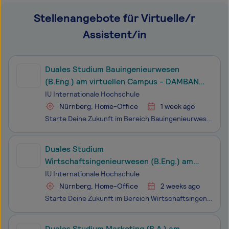
Stellenangebote für Virtuelle/r
Assistent/in
Duales Studium Bauingenieurwesen
(B.Eng.) am virtuellen Campus - DAMBAN
Ingenieurbüro
IU Internationale Hochschule
Nürnberg, Home-Office
1 week ago
Starte Deine Zukunft im Bereich Bauingenieurwesen gemeinsam mit dem DAMBAN Ingenieurbüro und der IU Internationalen Hochschule (IU). Im Dualen myStudium – akkreditiert als duales Fernstudium - sammelst Du Deine Praxiserfahrung im Unternehmen und lernst die Theorie zu 100 % virtuell, ergänzt dur
Duales Studium
Wirtschaftsingenieurwesen (B.Eng.) am
virtuellen Campus - Vodafone GmbH-
IU Internationale Hochschule
Nürnberg
Nürnberg, Home-Office
2 weeks ago
Starte Deine Zukunft im Bereich Wirtschaftsingenieurwesen gemeinsam mit der Vodafone GmbH und der IU Internationalen Hochschule (IU). Im Dualen myStudium – akkreditiert als duales Fernstudium - sammelst Du Deine Praxiserfahrung im Unternehmen und lernst die Theorie zu 100 % virtuell, ergän
Duales Studium Marketing (B.A.) am