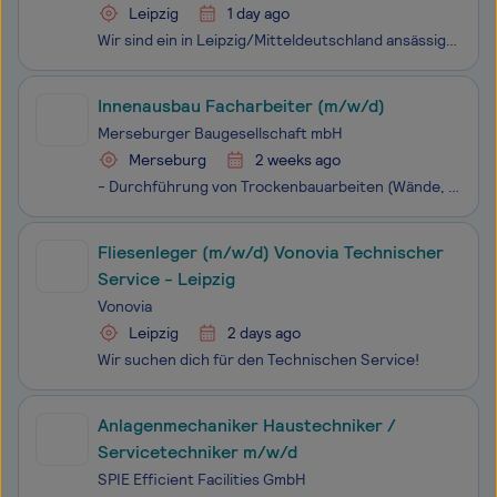
Leipzig
1 day ago
Wir sind ein in Leipzig/Mitteldeutschland ansässiges und vorwiegend in dieser Region tätiges Unternehmen. Durch unsere langjährige Erfahrung und unsere gut ausgebildeten Mitarbeiter sowie den Einsatz moderner Technik haben wir uns zu einem Bauunternehmen der Spitzenklasse entwickelt. Durch die Komb
Innenausbau Facharbeiter (m/w/d)
Merseburger Baugesellschaft mbH
Merseburg
2 weeks ago
- Durchführung von Trockenbauarbeiten (Wände, Decken, Dämmung) - Montage von Türen, Zargen und Bauelementen - Verlegen von Bodenbelägen (Laminat, Vinyl, Parkett) - Spachtel-, Putz- und einfache Malerarbeiten - Allgemeine Renovierungs- und Sanierungsarbeiten - Arbeiten nach Bauplänen und technis
Fliesenleger (m/w/d) Vonovia Technischer
Service - Leipzig
Vonovia
Leipzig
2 days ago
Wir suchen dich für den Technischen Service!
Anlagenmechaniker Haustechniker /
Servicetechniker m/w/d
SPIE Efficient Facilities GmbH