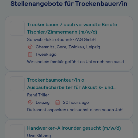
Stellenangebote für Trockenbauer/in
Trockenbauer / auch verwandte Berufe
Tischler/Zimmermann (m/w/d)
Schwab Elektrotechnik-ZAG GmbH
Chemnitz, Gera, Zwickau, Leipzig
1 week ago
Wir sind ein familiär geführtes Unternehmen aus dem Altenburger Land mit etwa 30 Kollegen und führen seit drei Jahrzenten Elektro- und Trockenbauarbeiten in kleineren Einkaufsmärkten (überregional) sowie Elektroarbeiten für Privat und Gewerbe (regional) aus. Wir haben flache Strukturen zwischen Leit
Trockenbaumonteur/in o.
Ausbaufacharbeiter für Akkustik- und
Trockenbau
René Triller
Leipzig
20 hours ago
Du kannst anpacken und suchst einen neuen Job!? Wir suchen für den Großraum Leipzig und Umgebung gelernte Trockenbauer oder Quereinsteiger mit handwerklichem Geschick.
Handwerker-Allrounder gesucht (m/w/d)
Uwe Klitzing