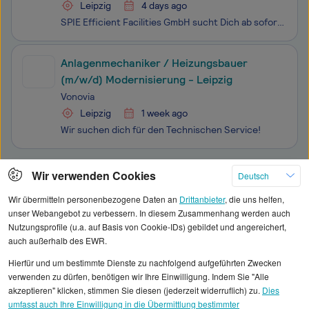
Leipzig
4 days ago
SPIE Efficient Facilities GmbH sucht Dich ab sofort als Anlagenmechaniker Haustechniker / Servicetechniker m/w/d Einsatzort: Leipzig Ost Kennziffer: 2026-0269
Anlagenmechaniker / Heizungsbauer
(m/w/d) Modernisierung - Leipzig
Vonovia
Leipzig
1 week ago
Wir suchen dich für den Technischen Service!
Klicken Sie hier, um weitere Angebote anzuzeigen
Wir verwenden Cookies
Deutsch
Wir übermitteln personenbezogene Daten an
Drittanbieter
, die uns helfen,
unser Webangebot zu verbessern. In diesem Zusammenhang werden auch
Nutzungsprofile (u.a. auf Basis von Cookie-IDs) gebildet und angereichert,
auch außerhalb des EWR.
Alle angezeigten Gehaltsdaten beruhen auf
Hierfür und um bestimmte Dienste zu nachfolgend aufgeführten Zwecken
statistischen Erhebungen durch StepStone. Es sind
verwenden zu dürfen, benötigen wir Ihre Einwilligung. Indem Sie "Alle
Durchschnittswerte und die Angaben können nicht
akzeptieren" klicken, stimmen Sie diesen (jederzeit widerruflich) zu.
Dies
umfasst auch Ihre Einwilligung in die Übermittlung bestimmter
einzelnen Stellenangeboten zugeordnet werden.