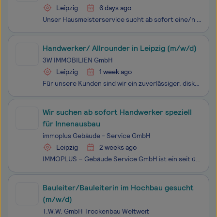
Leipzig
6 days ago
Unser Hausmeisterservice sucht ab sofort eine/n Handwerker-Allrounder (Maler/ Klempner/ Sanitärhandwerker/ m/w/d) für die
Handwerker/ Allrounder in Leipzig (m/w/d)
3W IMMOBILIEN GmbH
Leipzig
1 week ago
Für unsere Kunden sind wir ein zuverlässiger, diskreter und leistungsorientierter Partner. Wir suchen Mitarbeiter, die heute und in Zukunft den Erfolg der 3W IMMOBILIEN ausmachen! Wir möchten auch für Langzeitarbeitslose eine neue berufliche Perspektive bieten. Als inhabergeführtes Unternehmen liegt
Wir suchen ab sofort Handwerker speziell
für Innenausbau
immoplus Gebäude - Service GmbH
Leipzig
2 weeks ago
IMMOPLUS – Gebäude Service GmbH ist ein seit über 20 Jahren eingetragener Handwerksbetrieb in Leipzig mit den Schwerpunkten Gebäude-Service und Hausmeisterdienstleistungen für Objekte mit 5 bis ca. 200 Wohn-/Gewerbeeinheiten (300 – 11.000 m² Nutzfläche), einem Winterdienst, einem 24 h -Bereitschaft
Bauleiter/Bauleiterin im Hochbau gesucht
(m/w/d)
T.W.W. GmbH Trockenbau Weltweit