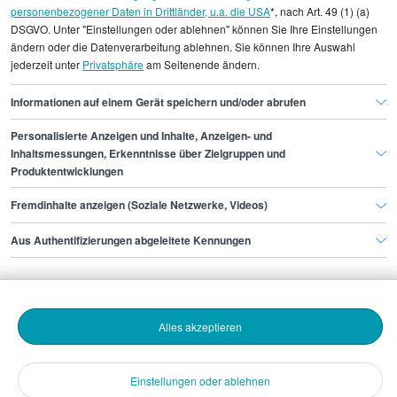
personenbezogener Daten in Drittländer, u.a. die USA
*, nach Art. 49 (1) (a)
DSGVO. Unter "Einstellungen oder ablehnen" können Sie Ihre Einstellungen
Gehaltsinformationen
Bauwesen
ändern oder die Datenverarbeitung ablehnen. Sie können Ihre Auswahl
jederzeit unter
Privatsphäre
am Seitenende ändern.
Trockenbauer/in
Trockenbauer/in Leipzig
Informationen auf einem Gerät speichern und/oder abrufen
Personalisierte Anzeigen und Inhalte, Anzeigen- und
Finde den Job,
Inhaltsmessungen, Erkenntnisse über Zielgruppen und
Produktentwicklungen
der zu dir passt.
Fremdinhalte anzeigen (Soziale Netzwerke, Videos)
Stepstone
Aus Authentifizierungen abgeleitete Kennungen
Bewerbende
Alles akzeptieren
Arbeitgebende
Einstellungen oder ablehnen
Download