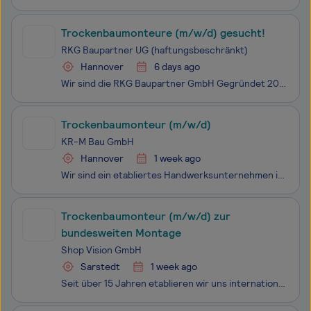
Trockenbaumonteure (m/w/d) gesucht!
RKG Baupartner UG (haftungsbeschränkt)
Hannover
6 days ago
Wir sind die RKG Baupartner GmbH Gegründet 2017, wachsen die von uns realisierten Projekte und unser Unternehmen kontinuierlich. Zur unbefristeten Festanstellung suchen wir von daher Trockenbauer (m/w/d)
Trockenbaumonteur (m/w/d)
KR-M Bau GmbH
Hannover
1 week ago
Wir sind ein etabliertes Handwerksunternehmen im Bereich Innenausbau und Trockenbau. Zur Verstärkung unseres Teams suchen wir ab sofort einen engagierten Trockenbaumonteur (m/w/d) in Vollzeit.
Trockenbaumonteur (m/w/d) zur
bundesweiten Montage
Shop Vision GmbH
Sarstedt
1 week ago
Seit über 15 Jahren etablieren wir uns international in den Geschäftsbereichen Laden- und Displaybau. Hinter dieser Erfolgsgeschichte steckt ein kompetentes, engagiertes und erfahrenes Team aus über 40 Mitarbeitern. Damit wir unseren Kunden auch weiterhin hochwertige Ergebnisse bei wachsenden Gesch