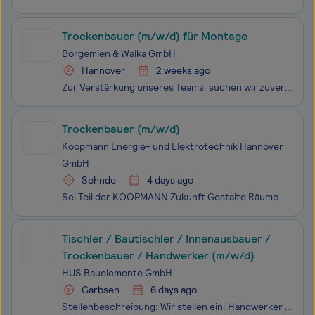
Trockenbauer (m/w/d) für Montage
Borgemien & Walka GmbH
Hannover
2 weeks ago
Zur Verstärkung unseres Teams, suchen wir zuverlässige und motivierte Mitarbeiter für das gesamte Bundesgebiet. Das bedeutet, dass Sie bereit sind von Montag bis Freitag auf Montage zu fahren.
Trockenbauer (m/w/d)
Koopmann Energie- und Elektrotechnik Hannover
GmbH
Sehnde
4 days ago
Sei Teil der KOOPMANN Zukunft Gestalte Räume mit Struktur und Präzision! Als Trockenbauer (m/w/d) bei KOOPS Raumwerk , einer 100%igen Tochter der KOOPMANN Gruppe, bist Du unser Spezialist für den modernen Innenausbau! Du montierst Trockenbauwände, Decken und Vorsatzschalen, integrierst Gipskarton-
Tischler / Bautischler / Innenausbauer /
Trockenbauer / Handwerker (m/w/d)
HUS Bauelemente GmbH
Garbsen
6 days ago
Stellenbeschreibung: Wir stellen ein: Handwerker / Tischler / Innenausbauer (m/w/d)Du bist Handwerker aus Leidenschaft und suchst sofort einen sicheren Job mit Perspektive? Dann komm zu HUS Bauelemente – einem zuverlässigen Fachbetrieb für hochwertige** **Bauelemente, Innenausbau und Wasserschadens