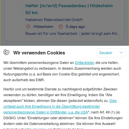
Helfer (m/w/d) Fassadenbau | Hildesheim
50 km
Habekost Malereibetrieb GmbH
Hildesheim
5 days ago
Bauen ist für uns Teamarbeit - jeder bringt sein Können ein und gemeinsam schaffen wir Großes. Seit über 70 Jahren verbinden wir Tradition mit modernster Technik. Das Ergebnis: echtes Handwerk, modern und präzise ausgeführt - das ist unser Markenzeichen. Wir bauen Fassaden auf Holz- oder Aluminiumko
Klicken Sie hier, um weitere Angebote anzuzeigen
Wir verwenden Cookies
Deutsch
Wir übermitteln personenbezogene Daten an
Drittanbieter
, die uns helfen,
unser Webangebot zu verbessern. In diesem Zusammenhang werden auch
Nutzungsprofile (u.a. auf Basis von Cookie-IDs) gebildet und angereichert,
auch außerhalb des EWR.
Alle angezeigten Gehaltsdaten beruhen auf
Hierfür und um bestimmte Dienste zu nachfolgend aufgeführten Zwecken
statistischen Erhebungen durch StepStone. Es sind
verwenden zu dürfen, benötigen wir Ihre Einwilligung. Indem Sie "Alle
Durchschnittswerte und die Angaben können nicht
akzeptieren" klicken, stimmen Sie diesen (jederzeit widerruflich) zu.
Dies
umfasst auch Ihre Einwilligung in die Übermittlung bestimmter
einzelnen Stellenangeboten zugeordnet werden.
personenbezogener Daten in Drittländer, u.a. die USA
*, nach Art. 49 (1) (a)
DSGVO. Unter "Einstellungen oder ablehnen" können Sie Ihre Einstellungen
Gehaltsinformationen
Bauwesen
ändern oder die Datenverarbeitung ablehnen. Sie können Ihre Auswahl