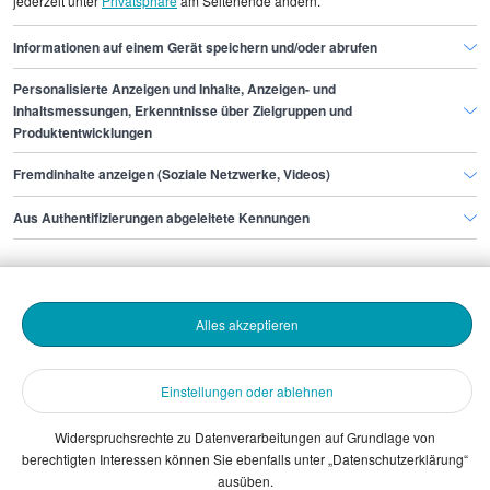
jederzeit unter
Privatsphäre
am Seitenende ändern.
Trockenbauer/in
Trockenbauer/in Hannover
Informationen auf einem Gerät speichern und/oder abrufen
Personalisierte Anzeigen und Inhalte, Anzeigen- und
Finde den Job,
Inhaltsmessungen, Erkenntnisse über Zielgruppen und
Produktentwicklungen
der zu dir passt.
Fremdinhalte anzeigen (Soziale Netzwerke, Videos)
Stepstone
Aus Authentifizierungen abgeleitete Kennungen
Bewerbende
Alles akzeptieren
Arbeitgebende
Einstellungen oder ablehnen
Download
Widerspruchsrechte zu Datenverarbeitungen auf Grundlage von
berechtigten Interessen können Sie ebenfalls unter „Datenschutzerklärung“
The Stepstone Group GmbH © 2026
ausüben.