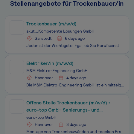
Stellenangebote für Trockenbauer/in
Trockenbauer (m/w/d)
akut...Kompetente Lösungen GmbH
Sarstedt
6 days ago
Jeder ist der Wichtigste! Egal, ob Sie Berufseinsteiger, Facharbeiter, Quereinsteiger, frisch von der Uni sind oder wieder durchstarten möchten, wir finden Ihre individuelle Lösung! Unsere Kompetenzen liegen im gewerblich-technischen, kaufmännische und Engineering-Bereich. Sprechen Sie uns einfach a
Elektriker/in (m/w/d)
M&M Elektro-Engineering GmbH
Hannover
4 days ago
Die M&M Elektro-Engineering GmbH ist ein mittelgroßes Unternehmen, das sich auf die Entwicklung und Fertigung in den Bereichen Elektrotechnik, Feinmechanik und Optik spezialisiert hat. Unser interdisziplinäres Team arbeitet an innovativen Lösungen für anspruchsvolle technische Herausforderungen und
Offene Stelle Trockenbauer (m/w/d) •
euro-top GmbH Sanierungs- und
Beschichtungssysteme • Service für
euro-top GmbH
Tankstellen und Industrie
Hannover
3 days ago
Montage von Trockenbauwänden und -decken Erstellung von Unterkonstruktionen aus Metall oder Holz Verspachteln und Schleifen von Oberflächen Einbau von Dämmmaterialien (Wärme-, Schall-, Brandschutz) Lesen und Umsetzen von Bau- und Ausführungsplänen Hinweis zur automatisierten Stellenbeschreibung