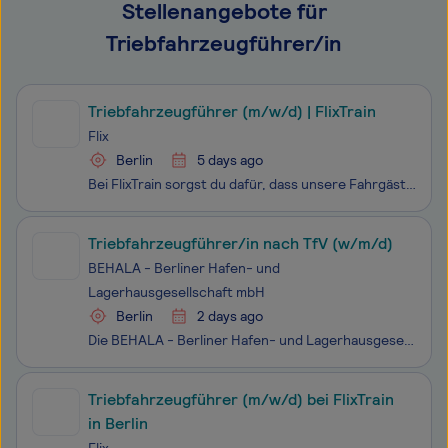
Stellenangebote für
Triebfahrzeugführer/in
Triebfahrzeugführer (m/w/d) | FlixTrain
Flix
Berlin
5 days ago
Bei FlixTrain sorgst du dafür, dass unsere Fahrgäste sicher und mit gutem Gefühl ans Ziel kommen. In einem starken Team übernimmst du Verantwortung, erlebst jeden Tag etwas Neues und kannst dich in einem Umfeld entwickeln, in dem dein Einsatz wirklich zählt. Als ausgebildete:r Lokführer:inmit gül
Triebfahrzeugführer/in nach TfV (w/m/d)
BEHALA - Berliner Hafen- und
Lagerhausgesellschaft mbH
Berlin
2 days ago
Die BEHALA - Berliner Hafen- und Lagerhausgesellschaft mbH – leistungsstarker Logistikdienstleister in der Hauptstadt und einer der größten Binnenhäfen in Deutschland – bietet in ihren verschiedenen Hafenstandorten sowohl Dienstleistungen in den Bereichen Umschlag, Lagerung und Transport als auch di
Triebfahrzeugführer (m/w/d) bei FlixTrain
in Berlin