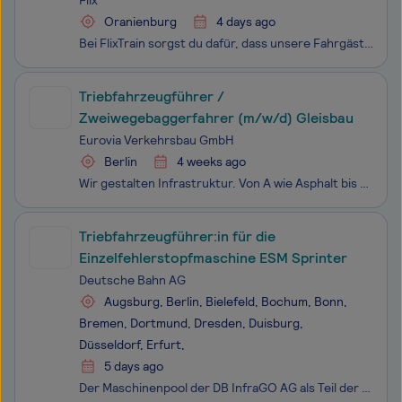
Flix
Oranienburg
4 days ago
Bei FlixTrain sorgst du dafür, dass unsere Fahrgäste sicher und mit gutem Gefühl ans Ziel kommen. In einem starken Team übernimmst du Verantwortung, erlebst jeden Tag etwas Neues und kannst dich in einem Umfeld entwickeln, in dem dein Einsatz wirklich zählt. Als ausgebildete:r Lokführer:inmit gül
Triebfahrzeugführer /
Zweiwegebaggerfahrer (m/w/d) Gleisbau
Eurovia Verkehrsbau GmbH
Berlin
4 weeks ago
Wir gestalten Infrastruktur. Von A wie Asphalt bis zu Z wie zukunftsweisende Technologien. Mit bundesweit über 140 Standorten und rund 4.000 Mitarbeiter:innen zählt VINCI Construction Deutschland mit seiner Leitmarke Eurovia zu den führenden Unternehmen im Asphalt- und Straßenbau. Dabei decken wir d
Triebfahrzeugführer:in für die
Einzelfehlerstopfmaschine ESM Sprinter
Deutsche Bahn AG
Augsburg, Berlin, Bielefeld, Bochum, Bonn,
Bremen, Dortmund, Dresden, Duisburg,
Düsseldorf, Erfurt,
5 days ago
Der Maschinenpool der DB InfraGO AG als Teil der Deutschen Bahn sorgt mit rund 400 engagierten Mitarbeitenden deutschlandweit für den reibungslosen Einsatz von Gleisbaumaschinen und Schienenfahrzeugen. Die Fahrzeuge sind im Einsatz für die Wartung, Inspektion und Instandsetzung des Schienennetzes de