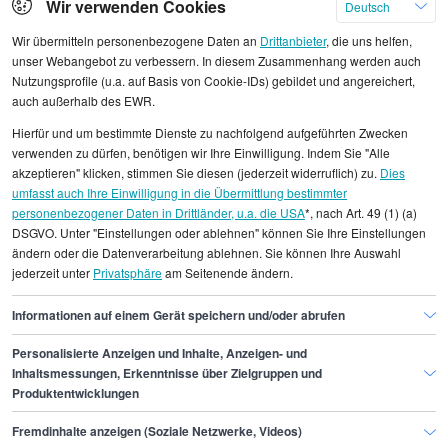
Klicken Sie hier, um weitere Angebote anzuzeigen
Wir verwenden Cookies
Deutsch
Wir übermitteln personenbezogene Daten an
Drittanbieter
, die uns helfen,
unser Webangebot zu verbessern. In diesem Zusammenhang werden auch
Nutzungsprofile (u.a. auf Basis von Cookie-IDs) gebildet und angereichert,
auch außerhalb des EWR.
Alle angezeigten Gehaltsdaten beruhen auf
Hierfür und um bestimmte Dienste zu nachfolgend aufgeführten Zwecken
statistischen Erhebungen durch StepStone. Es sind
verwenden zu dürfen, benötigen wir Ihre Einwilligung. Indem Sie "Alle
Durchschnittswerte und die Angaben können nicht
akzeptieren" klicken, stimmen Sie diesen (jederzeit widerruflich) zu.
Dies
umfasst auch Ihre Einwilligung in die Übermittlung bestimmter
einzelnen Stellenangeboten zugeordnet werden.
personenbezogener Daten in Drittländer, u.a. die USA
*, nach Art. 49 (1) (a)
DSGVO. Unter "Einstellungen oder ablehnen" können Sie Ihre Einstellungen
Gehaltsinformationen
Logistik
ändern oder die Datenverarbeitung ablehnen. Sie können Ihre Auswahl
jederzeit unter
Privatsphäre
am Seitenende ändern.
Triebfahrzeugführer/in
Triebfahrzeugführer/in Berlin
Informationen auf einem Gerät speichern und/oder abrufen
Personalisierte Anzeigen und Inhalte, Anzeigen- und
Finde den Job,
Inhaltsmessungen, Erkenntnisse über Zielgruppen und
Produktentwicklungen
der zu dir passt.
Fremdinhalte anzeigen (Soziale Netzwerke, Videos)