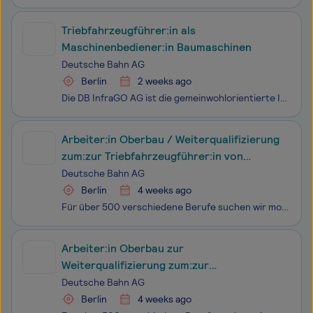
Triebfahrzeugführer:in als
Maschinenbediener:in Baumaschinen
Deutsche Bahn AG
Berlin
2 weeks ago
Die DB InfraGO AG ist die gemeinwohlorientierte Infrastrukturgesellschaft der Deutschen Bahn. Als Deutschlands größter Gastgeber empfangen wir an unseren 5.400 Bahnhöfen circa 21 Millionen Reisende und Besuchende täglich. Unser Ziel: Wir gestalten Orte, an denen sich unsere Kund:innen gerne aufhalte
Arbeiter:in Oberbau / Weiterqualifizierung
zum:zur Triebfahrzeugführer:in von
Nebenfahrzeugen
Deutsche Bahn AG
Berlin
4 weeks ago
Für über 500 verschiedene Berufe suchen wir motivierte Mitarbeitende. Und das in ganz Deutschland. Ob erfahrene Profis oder Berufsstarter:innen - wir bieten zahlreiche Einstiegs- und Weiterbildungsmöglichkeiten.
Arbeiter:in Oberbau zur
Weiterqualifizierung zum:zur
Triebfahrzeugführer:in von
Deutsche Bahn AG
Nebenfahrzeugen
Berlin
4 weeks ago