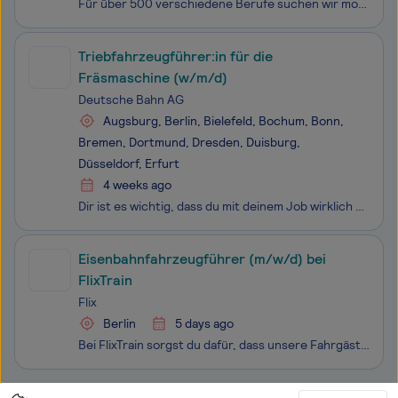
Für über 500 verschiedene Berufe suchen wir motivierte Mitarbeitende. Und das in ganz Deutschland. Ob erfahrene Profis oder Berufsstarter:innen - wir bieten zahlreiche Einstiegs- und Weiterbildungsmöglichkeiten.
Triebfahrzeugführer:in für die
Fräsmaschine (w/m/d)
Deutsche Bahn AG
Augsburg, Berlin, Bielefeld, Bochum, Bonn,
Bremen, Dortmund, Dresden, Duisburg,
Düsseldorf, Erfurt
4 weeks ago
Dir ist es wichtig, dass du mit deinem Job wirklich etwas bewegst. Finde deinen Platz in einem von über 500 Berufen bei der Deutschen Bahn. Wir bieten Profis und Berufsstarter:innen sichere Jobs mit Zukunftsperspektiven. Bewirb dich jetzt für ein Team, das sich gegenseitig unterstützt und auf die Zu
Eisenbahnfahrzeugführer (m/w/d) bei
FlixTrain
Flix
Berlin
5 days ago
Bei FlixTrain sorgst du dafür, dass unsere Fahrgäste sicher und mit gutem Gefühl ans Ziel kommen. In einem starken Team übernimmst du Verantwortung, erlebst jeden Tag etwas Neues und kannst dich in einem Umfeld entwickeln, in dem dein Einsatz wirklich zählt. Als ausgebildete:r Lokführer:inmit gül