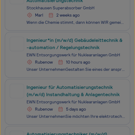
Automatisierungstechnik
Stockhausen Superabsorber GmbH
Marl
2 weeks ago
Wenn die Chemie stimmt, dann können WIR gemeinsam fast alles schaffen. Werde Teil unseres Teams als: EMR-Techniker (m/w/d) an unserem Standort Marl Was uns auszeichnet:WIR sind einer der weltweit führenden Hersteller von Superabsorbern, die die Haut von Babys und Erwachsenen überall auf der Welt t
Ingenieur*in (m/w/d) Gebäudeleittechnik &
-automation / Regelungstechnik
EWN Entsorgungswerk für Nuklearanlagen GmbH
Rubenow
10 hours ago
Unser UnternehmenGestalten Sie eines der anspruchsvollsten Bauprojekte Deutschlands mit. Sie möchten Ihr Know-how in der Elektrotechnik dort einsetzen, wo höchste technische Anforderungen auf langfristige gesellschaftliche Verantwortung treffen? Als Ingenieur/in (m/w/d) für Leit- und Sicherungstechn
Ingenieur für Automatisierungstechnik
(m/w/d) Instandhaltung & Anlagentechnik
EWN Entsorgungswerk für Nuklearanlagen GmbH
Rubenow
5 days ago
Unser UnternehmenSie möchten Ihre elektrotechnische Expertise in einem technisch anspruchsvollen und zukunftsorientierten Umfeld einsetzen?
Automatisierungstechniker (m/w/d)