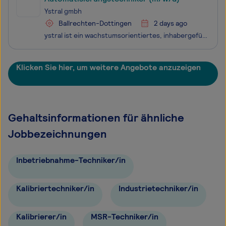
Ystral gmbh
Ballrechten-Dottingen
2 days ago
ystral ist ein wachstumsorientiertes, inhabergeführtes Unternehmen im Maschinen- und Anlagenbau mit über 280 Mitarbeitern. Wir projektieren, konstruieren und fertigen mit Herzblut und vollem Engagement durchdachte Mischmaschinen und Prozessanlagen für unsere Kunden aus unterschiedlichsten Branchen w
Klicken Sie hier, um weitere Angebote anzuzeigen
Gehaltsinformationen für ähnliche
Jobbezeichnungen
Inbetriebnahme-Techniker/in
Kalibriertechniker/in
Industrietechniker/in
Kalibrierer/in
MSR-Techniker/in