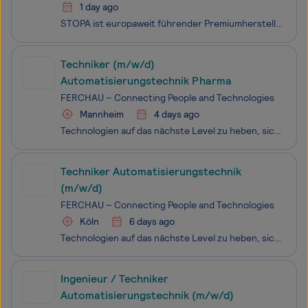
1 day ago
STOPA ist europaweit führender Premiumhersteller automatisierter Lagersysteme für Bleche und Langgut sowie automatischer Parksysteme. Das Angebot reicht von Stand-alone-Anwendungen bis zu integrativen Automatisierungsmodulen. Das unabhängige Unternehmen mit seinen fast 350 Angestellten in Achern – D
Techniker (m/w/d)
Automatisierungstechnik Pharma
FERCHAU – Connecting People and Technologies
Mannheim
4 days ago
Technologien auf das nächste Level zu heben, sich Herausforderungen zu stellen und an den Innovationen von morgen zu arbeiten - dafür benötigen wir bei FERCHAU Expert:innen wie dich: als ambitionierte Kolleg:innen, der:die wie wir Technologien auf die nächste Stufe bringen möchte. Wir realisieren sp
Techniker Automatisierungstechnik
(m/w/d)
FERCHAU – Connecting People and Technologies
Köln
6 days ago
Technologien auf das nächste Level zu heben, sich Herausforderungen zu stellen und an den Innovationen von morgen zu arbeiten - dafür benötigen wir bei FERCHAU Expert:innen wie dich: als ambitionierte Techniker:innen für Automatisierungstechnik, die wie wir Technologien auf die nächste Stufe bringen
Ingenieur / Techniker
Automatisierungstechnik (m/w/d)