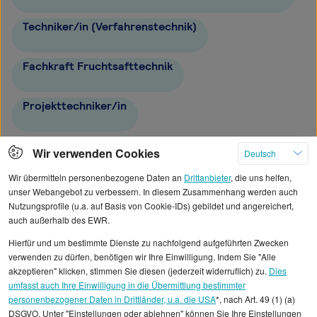
Techniker/in (Verfahrenstechnik)
Fachkraft Fruchtsafttechnik
Projekttechniker/in
Fachkraft Veranstaltungstechnik
Wir verwenden Cookies
Deutsch
Wir übermitteln personenbezogene Daten an
Drittanbieter
, die uns helfen,
unser Webangebot zu verbessern. In diesem Zusammenhang werden auch
Nutzungsprofile (u.a. auf Basis von Cookie-IDs) gebildet und angereichert,
auch außerhalb des EWR.
Alle angezeigten Gehaltsdaten beruhen auf
Hierfür und um bestimmte Dienste zu nachfolgend aufgeführten Zwecken
statistischen Erhebungen durch StepStone. Es sind
verwenden zu dürfen, benötigen wir Ihre Einwilligung. Indem Sie "Alle
Durchschnittswerte und die Angaben können nicht
akzeptieren" klicken, stimmen Sie diesen (jederzeit widerruflich) zu.
Dies
umfasst auch Ihre Einwilligung in die Übermittlung bestimmter
einzelnen Stellenangeboten zugeordnet werden.
personenbezogener Daten in Drittländer, u.a. die USA
*, nach Art. 49 (1) (a)
DSGVO. Unter "Einstellungen oder ablehnen" können Sie Ihre Einstellungen