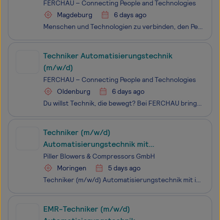
FERCHAU – Connecting People and Technologies
Magdeburg
6 days ago
Menschen und Technologien zu verbinden, den Perfect Match für unsere Kunden zu gestalten, immer die richtigen Expert:innen für die jeweilige Herausforderung zu finden - das ist unser Anspruch bei FERCHAU und dafür suchen wir dich: als ambitionierte:n Kolleg:in, der:die wie wir Technologien auf die n
Techniker Automatisierungstechnik
(m/w/d)
FERCHAU – Connecting People and Technologies
Oldenburg
6 days ago
Du willst Technik, die bewegt? Bei FERCHAU bringst du Automatisierung auf ein neues Level - von der Idee bis zur Umsetzung. Starte jetzt in spannende Projekte und gestalte die Zukunft der Industrie mit uns!
Techniker (m/w/d)
Automatisierungstechnik mit
internationaler Reisebereitschaft
Piller Blowers & Compressors GmbH
Moringen
5 days ago
Techniker (m/w/d) Automatisierungstechnik mit internationaler Reisebereitschaft Ab sofort und unbefristet suchen wir Sie für unser Team der Automatisierungstechnik in Moringen bei Göttingen als Techniker (m/w/d) mit internationaler Reisebereitschaft, um unseren Service vor Ort zu unterstützen. Hier
EMR-Techniker (m/w/d)