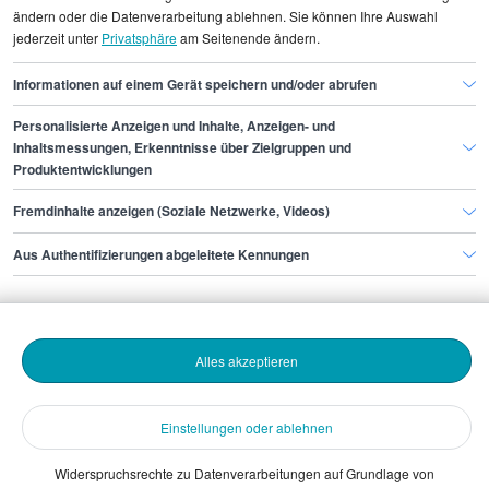
Gehaltsinformationen
IT
ändern oder die Datenverarbeitung ablehnen. Sie können Ihre Auswahl
jederzeit unter
Privatsphäre
am Seitenende ändern.
Techniker/in (Automatisierungstechnik)
Informationen auf einem Gerät speichern und/oder abrufen
Personalisierte Anzeigen und Inhalte, Anzeigen- und
Finde den Job,
Inhaltsmessungen, Erkenntnisse über Zielgruppen und
Produktentwicklungen
der zu dir passt.
Fremdinhalte anzeigen (Soziale Netzwerke, Videos)
Stepstone
Aus Authentifizierungen abgeleitete Kennungen
Bewerbende
Alles akzeptieren
Arbeitgebende
Einstellungen oder ablehnen
Download
Widerspruchsrechte zu Datenverarbeitungen auf Grundlage von