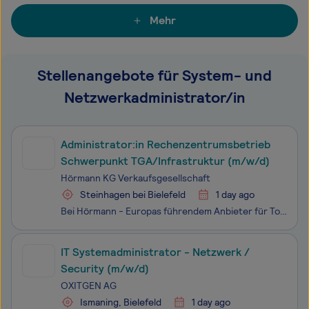
Mehr
Stellenangebote für System- und
Netzwerkadministrator/in
Administrator:in Rechenzentrumsbetrieb
Schwerpunkt TGA/Infrastruktur (m/w/d)
Hörmann KG Verkaufsgesellschaft
Steinhagen bei Bielefeld
1 day ago
Bei Hörmann - Europas führendem Anbieter für Tore, Türen, Zargen und Antriebe - erwarten Sie abwechslungsreiche Aufgaben, ein engagiertes und motiviertes Team, ein verantwortungsbewusstes und innovatives Unternehmen sowie viele Gestaltungsmöglichkeiten. Wir suchen Sie zum nächstmöglichen Zeitpunkt a
IT Systemadministrator - Netzwerk /
Security (m/w/d)
OXITGEN AG
Ismaning, Bielefeld
1 day ago