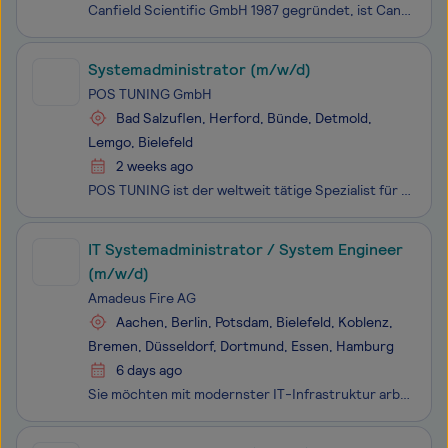
Canfield Scientific GmbH 1987 gegründet, ist Canfield Scientific heute der führende Spezialist für die Entwicklung und den Vertrieb innovativer Technologien in der medizinischen Bildverarbeitung. Mehr als 250 Mitarbeiterinnen und Mitarbeiter arbeiten an Standorten unter anderem in den USA, Deutschla
Systemadministrator (m/w/d)
POS TUNING GmbH
Bad Salzuflen, Herford, Bünde, Detmold,
Lemgo, Bielefeld
2 weeks ago
POS TUNING ist der weltweit tätige Spezialist für den Point of Sale. Unsere Vision des „glücklichen Shoppers“ ist unser Antrieb und unsere Motivation, Einkaufen einfach besser zu machen. Wir automatisieren und digitalisieren den stationären Einzelhandel, um Zeit für das Wichtigste zu schaffen: den K
IT Systemadministrator / System Engineer
(m/w/d)
Amadeus Fire AG
Aachen, Berlin, Potsdam, Bielefeld, Koblenz,
Bremen, Düsseldorf, Dortmund, Essen, Hamburg
6 days ago
Sie möchten mit modernster IT-Infrastruktur arbeiten, Ihre Expertise in einem innovativen Umfeld einbringen und dabei von einem attraktiven Gehaltspaket sowie flexiblen Arbeitszeiten profitieren? Dann ist diese Position genau das Richtige für Sie!Unser Mandant - ein führendes Unternehmen im Technolo