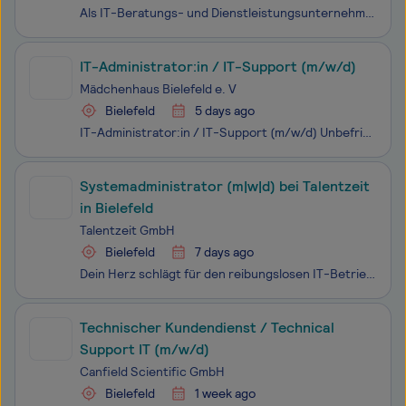
Als IT-Beratungs- und Dienstleistungsunternehmen arbeiten wir in einer Atmosphäre der Professionalität, gewürzt mit einer ordentlichen Menge Spaß und Humor. Wir legen Wert auf ein sauberes und ansprechendes Design sowie klare Kommunikation. Professionelle Dienstleistungen und Lösungen sowie ausgeprä
IT-Administrator:in / IT-Support (m/w/d)
Mädchenhaus Bielefeld e. V
Bielefeld
5 days ago
IT-Administrator:in / IT-Support (m/w/d) Unbefristet | Teilzeit, 19,5 Wochenstunden | Stundenerhöhung ab 2028 möglich | ab sofort oder nach Vereinbarung | Bielefeld Du möchtest deine IT-Kenntnisse in einer sinnstiftenden Organisation einsetzen? Im Mädchenhaus Bielefeld sorgst du dafür, dass unsere
Systemadministrator (m|w|d) bei Talentzeit
in Bielefeld
Talentzeit GmbH
Bielefeld
7 days ago
Dein Herz schlägt für den reibungslosen IT-Betrieb, und du möchtest unsere IT-Landschaft auf ein neues Level bringen? Die Herausforderungen der Systemadministration lassen dein Geek-Herz höher schlagen, um das Team bei IT-Problemen mit der perfekten Lösung zu unterstützen? Dann warte nicht länger, d
Technischer Kundendienst / Technical
Support IT (m/w/d)
Canfield Scientific GmbH
Bielefeld
1 week ago