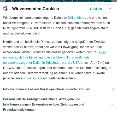
Klicken Sie hier, um weitere Angebote anzuzeigen
Wir verwenden Cookies
Deutsch
Wir übermitteln personenbezogene Daten an
Drittanbieter
, die uns helfen,
unser Webangebot zu verbessern. In diesem Zusammenhang werden auch
Nutzungsprofile (u.a. auf Basis von Cookie-IDs) gebildet und angereichert,
Alle angezeigten Gehaltsdaten beruhen auf
auch außerhalb des EWR.
statistischen Erhebungen durch StepStone. Es sind
Hierfür und um bestimmte Dienste zu nachfolgend aufgeführten Zwecken
Durchschnittswerte und die Angaben können nicht
verwenden zu dürfen, benötigen wir Ihre Einwilligung. Indem Sie "Alle
einzelnen Stellenangeboten zugeordnet werden.
akzeptieren" klicken, stimmen Sie diesen (jederzeit widerruflich) zu.
Dies
umfasst auch Ihre Einwilligung in die Übermittlung bestimmter
personenbezogener Daten in Drittländer, u.a. die USA
*, nach Art. 49 (1) (a)
Gehaltsinformationen
IT
DSGVO. Unter "Einstellungen oder ablehnen" können Sie Ihre Einstellungen
System- und Netzwerkadministrator/in
ändern oder die Datenverarbeitung ablehnen. Sie können Ihre Auswahl
jederzeit unter
Privatsphäre
am Seitenende ändern.
System- und Netzwerkadministrator/in Bielefeld
Informationen auf einem Gerät speichern und/oder abrufen
Personalisierte Anzeigen und Inhalte, Anzeigen- und
Finde den Job,
Inhaltsmessungen, Erkenntnisse über Zielgruppen und
Produktentwicklungen
der zu dir passt.