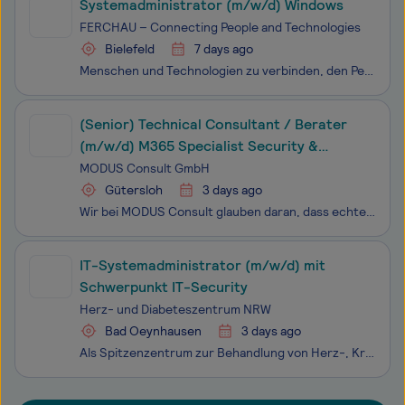
Systemadministrator (m/w/d) Windows
FERCHAU – Connecting People and Technologies
Bielefeld
7 days ago
Menschen und Technologien zu verbinden, den Perfect Match für unsere Kunden zu gestalten, immer die richtigen Expert:innen für die jeweilige Herausforderung zu finden - das ist unser Anspruch bei FERCHAU und dafür suchen wir dich: als ambitionierte:n Kolleg:in, der:die wie wir Technologien auf die n
(Senior) Technical Consultant / Berater
(m/w/d) M365 Specialist Security &
Compliance
MODUS Consult GmbH
Gütersloh
3 days ago
Wir bei MODUS Consult glauben daran, dass echte Innovation dort entsteht, wo Menschen mit Leidenschaft zusammenarbeiten. Als Teil der Bechtle AG verbinden wir eine familiäre Unternehmenskultur mit der Kraft eines europaweit führenden IT-Konzerns – und gestalten gemeinsam die digitale Zukunft unserer
IT-Systemadministrator (m/w/d) mit
Schwerpunkt IT-Security
Herz- und Diabeteszentrum NRW
Bad Oeynhausen
3 days ago
Als Spitzenzentrum zur Behandlung von Herz-, Kreislauf- und Diabeteserkrankungen mit mehr als 2.800 Beschäftigten zählt das Herz- und Diabeteszentrum Nordrhein-Westfalen (HDZ NRW) als Universitätsklinikum der Ruhr-Universität Bochum und enger Kooperationspartner der Universität Bielefeld zu den größ