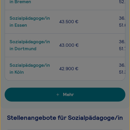
in Bremen
52.1
Sozialpädagoge/in
36.7
43.500 €
in Essen
51.6
Sozialpädagoge/in
36.0
43.000 €
in Dortmund
51.7
Sozialpädagoge/in
36.0
42.900 €
in Köln
51.3
Mehr
Stellenangebote für Sozialpädagoge/in