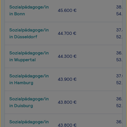
Sozialpädagoge/in
38.0
45.600 €
in Bonn
54.9
Sozialpädagoge/in
37.40
44.700 €
in Düsseldorf
52.4
Sozialpädagoge/in
36.4
44.300 €
in Wuppertal
53.0
Sozialpädagoge/in
37.0
43.900 €
in Hamburg
52.0
Sozialpädagoge/in
36.2
43.800 €
in Duisburg
52.5
Sozialpädagoge/in
36.3
43.800 €