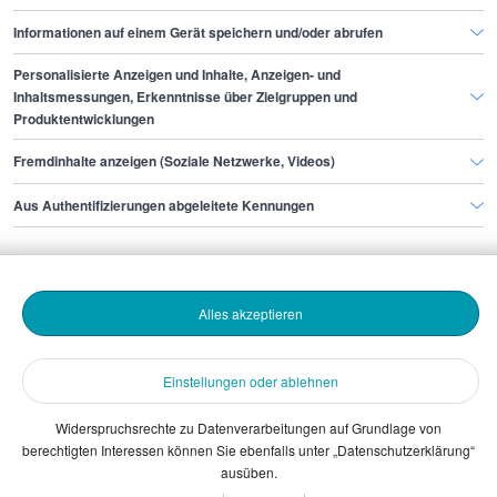
Informationen auf einem Gerät speichern und/oder abrufen
Personalisierte Anzeigen und Inhalte, Anzeigen- und
Finde den Job,
Inhaltsmessungen, Erkenntnisse über Zielgruppen und
Produktentwicklungen
der zu dir passt.
Fremdinhalte anzeigen (Soziale Netzwerke, Videos)
Stepstone
Aus Authentifizierungen abgeleitete Kennungen
Bewerbende
Alles akzeptieren
Arbeitgebende
Einstellungen oder ablehnen
Download
Widerspruchsrechte zu Datenverarbeitungen auf Grundlage von
berechtigten Interessen können Sie ebenfalls unter „Datenschutzerklärung“
The Stepstone Group GmbH © 2026
ausüben.