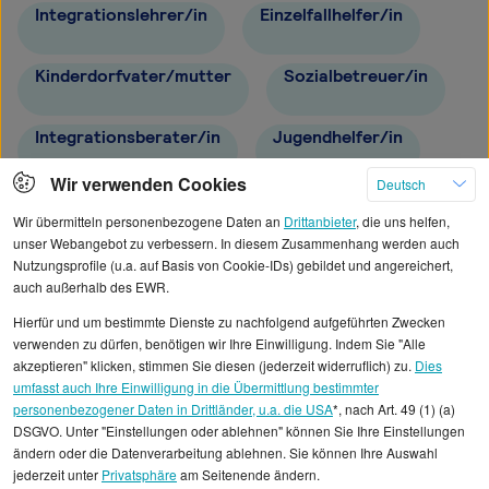
Integrationslehrer/in
Einzelfallhelfer/in
Kinderdorfvater/mutter
Sozialbetreuer/in
Integrationsberater/in
Jugendhelfer/in
Wir verwenden Cookies
Deutsch
Dipl.-Sozialarbeiter/in
Wir übermitteln personenbezogene Daten an
Drittanbieter
, die uns helfen,
unser Webangebot zu verbessern. In diesem Zusammenhang werden auch
Nutzungsprofile (u.a. auf Basis von Cookie-IDs) gebildet und angereichert,
auch außerhalb des EWR.
Hierfür und um bestimmte Dienste zu nachfolgend aufgeführten Zwecken
Alle angezeigten Gehaltsdaten beruhen auf
verwenden zu dürfen, benötigen wir Ihre Einwilligung. Indem Sie "Alle
statistischen Erhebungen durch StepStone. Es sind
akzeptieren" klicken, stimmen Sie diesen (jederzeit widerruflich) zu.
Dies
umfasst auch Ihre Einwilligung in die Übermittlung bestimmter
Durchschnittswerte und die Angaben können nicht
personenbezogener Daten in Drittländer, u.a. die USA
*, nach Art. 49 (1) (a)
einzelnen Stellenangeboten zugeordnet werden.
DSGVO. Unter "Einstellungen oder ablehnen" können Sie Ihre Einstellungen
ändern oder die Datenverarbeitung ablehnen. Sie können Ihre Auswahl
jederzeit unter
Privatsphäre
am Seitenende ändern.
Gehaltsinformationen
Soziales
Sozialpädagoge/in