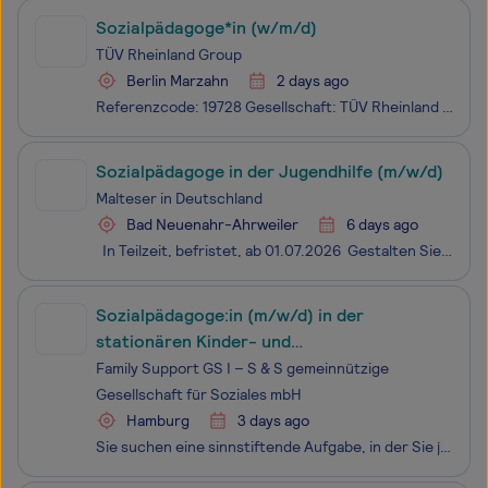
Sozialpädagoge*in (w/m/d)
TÜV Rheinland Group
Berlin Marzahn
2 days ago
Referenzcode: 19728 Gesellschaft: TÜV Rheinland Group Die Begeisterung für zukunftsweisende Lösungen teilen wir mit über 28.000 Menschen rund um den Globus. Bei TÜV Rheinland können Sie Ihr Wissen eigenverantwortlich einbringen und sich dabei persönlich immer weiter entwickeln. Wir sind ein Team aus
Sozialpädagoge in der Jugendhilfe (m/w/d)
Malteser in Deutschland
Bad Neuenahr-Ahrweiler
6 days ago
In Teilzeit, befristet, ab 01.07.2026 Gestalten Sie mit uns neue Projekte in der Jugendhilfe! Sie begeistern sich dafür, junge Menschen in ihrer Entwicklung zu unterstützen und zu fördern? Sie möchten in einem motivierten, wertschätzenden Team arbeiten und dieJugendhilfe aktiv mitgesta
Sozialpädagoge:in (m/w/d) in der
stationären Kinder- und
Jugendhilfe/Wohngruppe in Harburg
Family Support GS I – S & S gemeinnützige
Gesellschaft für Soziales mbH
Hamburg
3 days ago
Sie suchen eine sinnstiftende Aufgabe, in der Sie junge Menschen auf ihrem Weg in ein eigenverantwortliches Leben begleiten können? Dann bewerben Sie sich jetzt als Betreuer:in (m/w/d, in Teil- oder Vollzeit) für unserer Wohngruppe im Phönix-Viertel in Hamburg-Harburg. Wir suchen ab dem 15.08./01.0