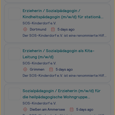
Erzieherin / Sozialpädagogin /
Kindheitspädagogin (m/w/d) für stationäre
Wohngruppen
SOS-Kinderdorf e.V.
Dortmund
5 days ago
Der SOS-Kinderdorf e.V. ist eine renommierte Hilfsorganisation und ein freier, gemeinnütziger Träger der Kinder- und Jugendhilfe mit 38 Einrichtungen im gesamten Bundesgebiet und rund 5.200 Mitarbeiterinnen und Mitarbeitern.Das SOS-Kinderdorf Dortmund ist ein wachsender Verbund stationärer und ambul
Erzieherin / Sozialpädagogin als Kita-
Leitung (m/w/d)
SOS-Kinderdorf e.V.
Grimmen
5 days ago
Der SOS-Kinderdorf e.V. ist eine renommierte Hilfsorganisation und ein freier, gemeinnütziger Träger der Kinder- und Jugendhilfe mit 38 Einrichtungen im gesamten Bundesgebiet und rund 5.200 Mitarbeiterinnen und Mitarbeitern.Im Rahmen der Kinder- und Jugendhilfe betreibt das SOS-Kinderdorf Vorpommern
Sozialpädagogin / Erzieherin (m/w/d) für
die heilpädagogische Wohngruppe
Bergblick
SOS-Kinderdorf e.V.
Dießen am Ammersee
5 days ago