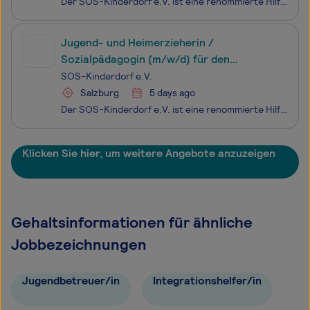
Der SOS-Kinderdorf e.V. ist eine renommierte Hilfsorganisation und ein freier, gemeinnütziger Träger der Kinder- und Jugendhilfe mit 38 Einrichtungen im gesamten Bundesgebiet und rund 5.200 Mitarbeiterinnen und Mitarbeitern.Im SOS-Kinderdorf Ammersee-Lech betreuen wir junge Menschen in unterschiedli
Jugend- und Heimerzieherin /
Sozialpädagogin (m/w/d) für den
stationären Bereich
SOS-Kinderdorf e.V.
Salzburg
5 days ago
Der SOS-Kinderdorf e.V. ist eine renommierte Hilfsorganisation und ein freier, gemeinnütziger Träger der Kinder- und Jugendhilfe mit 38 Einrichtungen im gesamten Bundesgebiet und rund 5.200 Mitarbeiterinnen und Mitarbeitern.Im SOS-Kinderdorf Schwarzwald schaffen wir durch vielfältige Betreuungsangeb
Klicken Sie hier, um weitere Angebote anzuzeigen
Gehaltsinformationen für ähnliche
Jobbezeichnungen
Jugendbetreuer/in
Integrationshelfer/in