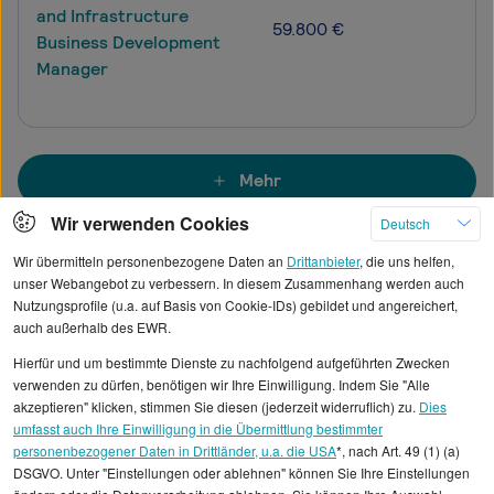
and Infrastructure
59.800 €
Business Development
Manager
Mehr
Wir verwenden Cookies
Deutsch
Wir übermitteln personenbezogene Daten an
Drittanbieter
, die uns helfen,
unser Webangebot zu verbessern. In diesem Zusammenhang werden auch
Alle angezeigten Gehaltsdaten beruhen auf
Nutzungsprofile (u.a. auf Basis von Cookie-IDs) gebildet und angereichert,
statistischen Erhebungen durch StepStone. Es sind
auch außerhalb des EWR.
Durchschnittswerte und die Angaben können nicht
Hierfür und um bestimmte Dienste zu nachfolgend aufgeführten Zwecken
einzelnen Stellenangeboten zugeordnet werden.
verwenden zu dürfen, benötigen wir Ihre Einwilligung. Indem Sie "Alle
akzeptieren" klicken, stimmen Sie diesen (jederzeit widerruflich) zu.
Dies
umfasst auch Ihre Einwilligung in die Übermittlung bestimmter
Gehaltsinformationen
Vertrieb und Verkauf
personenbezogener Daten in Drittländer, u.a. die USA
*, nach Art. 49 (1) (a)
Senior International Business Development Manager
DSGVO. Unter "Einstellungen oder ablehnen" können Sie Ihre Einstellungen
Senior International Business Development Manager