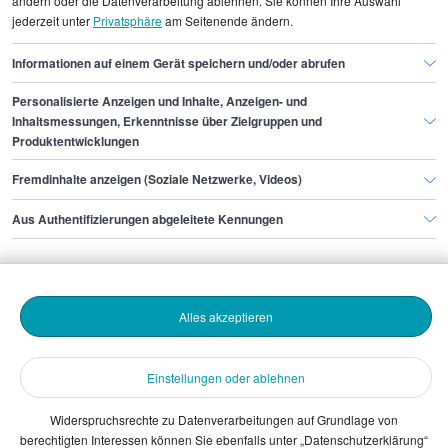
ändern oder die Datenverarbeitung ablehnen. Sie können Ihre Auswahl
jederzeit unter
Privatsphäre
am Seitenende ändern.
München
Informationen auf einem Gerät speichern und/oder abrufen
Personalisierte Anzeigen und Inhalte, Anzeigen- und
Finde den Job,
Inhaltsmessungen, Erkenntnisse über Zielgruppen und
Produktentwicklungen
der zu dir passt.
Fremdinhalte anzeigen (Soziale Netzwerke, Videos)
Stepstone
Aus Authentifizierungen abgeleitete Kennungen
Bewerbende
Alles akzeptieren
Arbeitgebende
Einstellungen oder ablehnen
Download
Widerspruchsrechte zu Datenverarbeitungen auf Grundlage von
berechtigten Interessen können Sie ebenfalls unter „Datenschutzerklärung“
The Stepstone Group GmbH © 2026