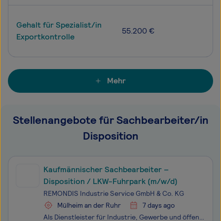
Gehalt für Spezialist/in
55.200 €
Exportkontrolle
Mehr
Stellenangebote für Sachbearbeiter/in
Disposition
Kaufmännischer Sachbearbeiter –
Disposition / LKW-Fuhrpark (m/w/d)
REMONDIS Industrie Service GmbH & Co. KG
Mülheim an der Ruhr
7 days ago
Als Dienstleister für Industrie, Gewerbe und öffentliche Auftraggeber ist REMONDIS Industrie Service seit über 40 Jahren spezialisiert auf die sichere Entsorgung gefährlicher Abfälle. Wir sorgen dafür, dass Schadstoffe umweltgerecht entsorgt und Rückgewinnungspotenziale sinnvoll genutzt werden. So f