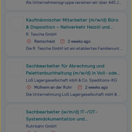
Als Unternehmensgruppe vereinen wir über 445 Jahre Erfahrung mit einem globalen Team aus über 1.400 Industrie-Experten. Wir setzen neue Maßstäbe für vielfältige Anwendungen innerhalb der Bau-, Logistik- und Architekturbranche. Darüber hinaus heißt „Wir schaffen Verbindungen, auf die Sie sich verlass
Kaufmännischer Mitarbeiter (m/w/d) Büro
& Disposition – Nahverkehr Heizöl und
Tankschutz Planung
R. Tesche GmbH
Remscheid
2 weeks ago
Die R. Tesche GmbH ist ein etabliertes Familienunternehmen aus Remscheid, das seit 1888 in fünfter Generation im Bergischen Land verwurzelt ist. Als spezialisierter Anbieter im Nahverkehr für Heizöl steuern wir flexible Transportlösungen und effiziente Dispositionsprozesse, die eine zuverlässige und
Sachbearbeiter für Abrechnung und
Palettenbuchhaltung (m/w/d) in Voll- oder
Teilzeit
LoS Lagergesellschaft mbH & Co. Speditions-KG
Mülheim an der Ruhr
2 weeks ago
Die Unternehmung LoS Lagergesellschaft mbH & Co. Speditions-KG gehört der Mahnke Unternehmensgruppe an. Die LoS Lagergesellschaft mbH & Co Speditions-KG ist Spezialist für Beschaffungslogistik im Lebensmitteleinzelhandel und Teil unserer Unternehmensgruppe. Wir beliefern täglich zahlreiche Handelspa
Sachbearbeiter (w/m/d) IT-/OT-
Systemdokumentation und
Systemadministration
Ruhrbahn GmbH