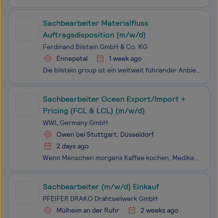
Sachbearbeiter Materialfluss
Auftragsdisposition (m/w/d)
Ferdinand Bilstein GmbH & Co. KG
Ennepetal
1 week ago
Die bilstein group ist ein weltweit führender Anbieter im Bereich des freien Ersatzteilmarktes für PKW und NKW-Modelle mit einem Sortiment von über 90.000 Teilen. Durch unser Netzwerk von mehr als 20 internationalen Tochtergesellschaften und Präsenzen in über 170 Ländern zählen wir zu den maßgeblich
Sachbearbeiter Ocean Export/Import +
Pricing (FCL & LCL) (m/w/d)
WWL Germany GmbH
Owen bei Stuttgart, Düsseldorf
2 days ago
Wenn Menschen morgens Kaffee kochen, Medikamente ankommen oder Ersatzteile rechtzeitig in der Produktion sind, steckt dahinter oft ein Export, der einfach funktioniert. Genau daran arbeitest du zusammen mit uns in Düsseldorf bei der Worldwide Logistics Group. Du machst Seefracht Export & Import
Sachbearbeiter (m/w/d) Einkauf
PFEIFER DRAKO Drahtseilwerk GmbH
Mülheim an der Ruhr
2 weeks ago