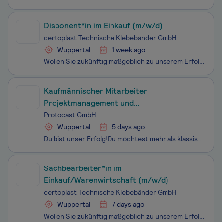
Disponent*in im Einkauf (m/w/d)
certoplast Technische Klebebänder GmbH
Wuppertal
1 week ago
Wollen Sie zukünftig maßgeblich zu unserem Erfolg beitragen? Dann suchen wir SIE zum nächstmöglichen Zeitpunkt in Vollzeit (40 Std.-Woche) als Disponent*in im Einkauf (m/w/d)Wuppertal certoplast Technische Klebebänder GmbH ist ein erfolgreicher Hersteller von technischen Klebebändern und bedient wel
Kaufmännischer Mitarbeiter
Projektmanagement und
Auftragsabwicklung (m/w/d)
Protocast GmbH
Wuppertal
5 days ago
Du bist unser Erfolg!Du möchtest mehr als klassische Auftragsbearbeitung?Dann bist du bei PROTOCAST genau richtig.Bei uns begleitest du internationale Kundenprojekte rund um individuelle Metallbauteile, die später in Sportwagen, Fahrzeugen, Maschinen, Medizintechnik, Leuchten und sogar in Raumfahrtp
Sachbearbeiter*in im
Einkauf/Warenwirtschaft (m/w/d)
certoplast Technische Klebebänder GmbH
Wuppertal
7 days ago
Wollen Sie zukünftig maßgeblich zu unserem Erfolg beitragen? Dann suchen wir SIE zum nächstmöglichen Zeitpunkt in Vollzeit (40 Std.-Woche) als Sachbearbeiter*in im Einkauf/Warenwirtschaft (m/w/d)Wuppertal certoplast Technische Klebebänder GmbH ist ein erfolgreicher Hersteller von technischen Klebebä