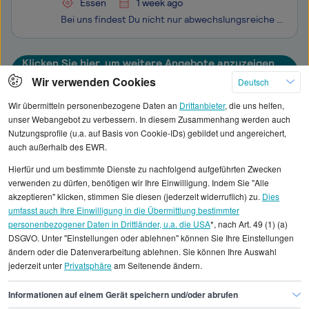
Essen
1 week ago
Bei uns findest Du nicht nur abwechslungsreiche und zukunftssichere Arbeitsplätze in Essen und Mülheim an der Ruhr. In einem familiären Arbeitsumfeld, das von Respekt, gegenseitiger Unterstützung und Wertschätzung geprägt ist, arbeiten rund 2.500 Mitarbeitende aus 42 Nationen in verschiedensten Beru
Klicken Sie hier, um weitere Angebote anzuzeigen
Wir verwenden Cookies
Deutsch
Wir übermitteln personenbezogene Daten an
Drittanbieter
, die uns helfen,
unser Webangebot zu verbessern. In diesem Zusammenhang werden auch
Nutzungsprofile (u.a. auf Basis von Cookie-IDs) gebildet und angereichert,
Alle angezeigten Gehaltsdaten beruhen auf
auch außerhalb des EWR.
statistischen Erhebungen durch StepStone. Es sind
Hierfür und um bestimmte Dienste zu nachfolgend aufgeführten Zwecken
Durchschnittswerte und die Angaben können nicht
verwenden zu dürfen, benötigen wir Ihre Einwilligung. Indem Sie "Alle
einzelnen Stellenangeboten zugeordnet werden.
akzeptieren" klicken, stimmen Sie diesen (jederzeit widerruflich) zu.
Dies
umfasst auch Ihre Einwilligung in die Übermittlung bestimmter
personenbezogener Daten in Drittländer, u.a. die USA
*, nach Art. 49 (1) (a)
Gehaltsinformationen
Logistik
DSGVO. Unter "Einstellungen oder ablehnen" können Sie Ihre Einstellungen
Sachbearbeiter/in Disposition
ändern oder die Datenverarbeitung ablehnen. Sie können Ihre Auswahl
jederzeit unter
Privatsphäre
am Seitenende ändern.
Sachbearbeiter/in Disposition Wuppertal
Informationen auf einem Gerät speichern und/oder abrufen