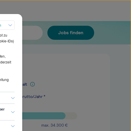
h
Jobs finden
ot zu
okie-IDs)
fen,
ederzeit
eitung
Mediangehalt
.900
€
brutto/Jahr *
ber
max.
34.300
€