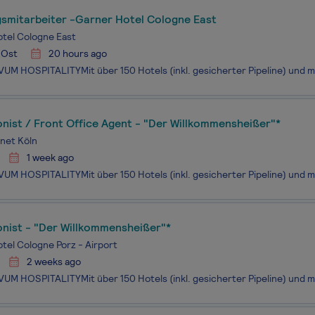
smitarbeiter -Garner Hotel Cologne East
tel Cologne East
-Ost
20 hours ago
nist / Front Office Agent - "Der Willkommensheißer"*
net Köln
1 week ago
onist - "Der Willkommensheißer"*
tel Cologne Porz - Airport
2 weeks ago