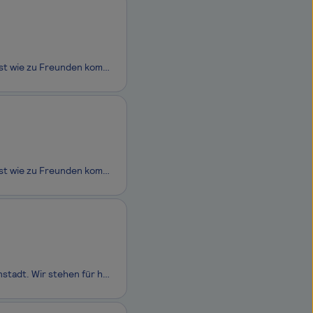
Unternehmensbeschreibung Unser Herz schlägt türkis. Arbeiten bei Motel One ist wie zu Freunden kommen, wo Wertschätzung und Unterstützung großgeschrieben werden und die individuelle Persönlichkeit willkommen ist. Wir begegnen uns auf Augenhöhe und verstehen uns als ein Team: von der Geschäftsf
Unternehmensbeschreibung Unser Herz schlägt türkis. Arbeiten bei Motel One ist wie zu Freunden kommen, wo Wertschätzung und Unterstützung großgeschrieben werden und die individuelle Persönlichkeit willkommen ist. Wir begegnen uns auf Augenhöhe und verstehen uns als ein Team: von der Geschäftsf
Unser modernes 4-Sterne-Hotel mit 107 Zimmern liegt mitten in der Kölner Innenstadt. Wir stehen für herzliche Gastfreundschaft, professionelle Abläufe und ein gutes Miteinander auf Augenhöhe. Anstellungsart: Vollzeit, Teilzeit