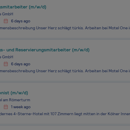
smitarbeiter (m/w/d)
e GmbH
6 days ago
s- und Reservierungsmitarbeiter (m/w/d)
e GmbH
6 days ago
onist (m/w/d)
el am Römerturm
1 week ago