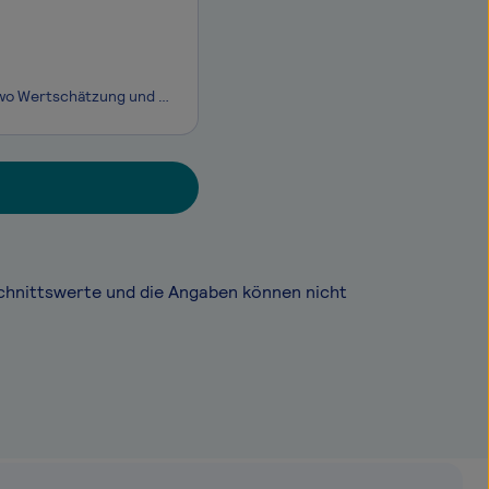
Unser Herz schlägt türkis. Arbeiten bei Motel One ist wie zu Freunden kommen, wo Wertschätzung und Unterstützung großgeschrieben werden und die individuelle Persönlichkeit willkommen ist. Wir begegnen uns auf Augenhöhe und verstehen uns als ein Team: von der Geschäftsführung bis zu den Auszubildende
chnittswerte und die Angaben können nicht