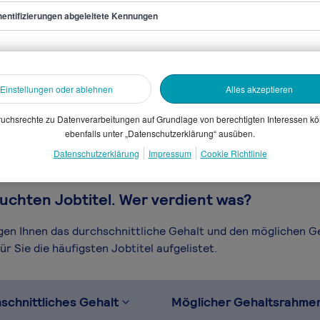
entifizierungen abgeleitete Kennungen
ist/in (Hotel)
sammelten Daten. Dein
Einstellungen oder ablehnen
Alles akzeptieren
en, Branche, Selbstständigkeit
gütungssystems.
uchsrechte zu Datenverarbeitungen auf Grundlage von berechtigten Interessen k
ebenfalls unter „Datenschutzerklärung“ ausüben.
Datenschutzerklärung
Impressum
Cookie Richtlinie
uchten Jobtitel. Wer verdient was?
igen Ihnen das durchschnittliche Gehalt und den möglichen 
r Sie die häufigsten Jobtitel aufgelistet.
schnittliches Gehalt
Möglicher Gehaltsrahme