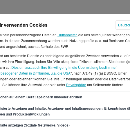
ir verwenden Cookies
Deutsc
mitteln personenbezogene Daten an
Drittanbieter
, die uns helfen, unser Webangeb
rn. In diesem Zusammenhang werden auch Nutzungsprofile (u.a. auf Basis von Co
 und angereichert, auch außerhalb des EWR.
und um bestimmte Dienste zu nachfolgend aufgeführten Zwecken verwenden zu dür
 wir Ihre Einwilligung. Indem Sie "Alle akzeptieren" klicken, stimmen Sie diesen (j
ehälter in Köln
ich) zu.
Dies umfasst auch Ihre Einwilligung in die Übermittlung bestimmter
bezogener Daten in Drittländer, u.a. die USA
*, nach Art. 49 (1) (a) DSGVO. Unter
lungen oder ablehnen" können Sie Ihre Einstellungen ändern oder die Datenverarb
/in (Hotel)? Dein
. Sie können Ihre Auswahl jederzeit unter
Privatsphäre
am Seitenende ändern.
uf 29.900 €, was einem
hingegen kannst du von ca.
29
ionen auf einem Gerät speichern und/oder abrufen
ens 26.900 €, bestenfalls
s Rezeptionist/in (Hotel) auf
isierte Anzeigen und Inhalte, Anzeigen- und Inhaltsmessungen, Erkenntnisse ü
pen und Produktentwicklungen
tone.de findest du
e Werkstudentenstellen und
min.
26.900
€
alte anzeigen (Soziale Netzwerke, Videos)