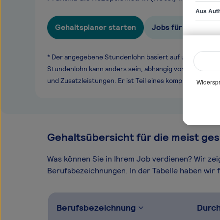
Aus Auth
Gehaltsplaner starten
Jobs für Rezeption
* Der angegebene Stundenlohn basiert auf unseren ge
Stundenlohn kann anders sein, abhängig von Überstund
und Zusatzleistungen. Er ist Teil eines komplexen Ver
Widerspr
Gehaltsübersicht für die meist ges
Was können Sie in Ihrem Job verdienen? Wir ze
Berufsbezeichnungen. In der Tabelle haben wir fü
Berufsbezeichnung
Durch