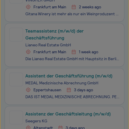
VINGHER GMBH
Frankfurt am Main
2 weeks ago
Gitana Winery ist mehr als nur ein Weinproduzent – es ist eine Geschichte von Leidenschaft, Tradition und Handwerkskunst. Im Herzen der Region Valul lui Traian in der Republik Moldau gelegen, verbindet Gitana authentische Weinbautechniken mit moderner Innovation, um außergewöhnliche Weine zu kreiere
Teamassistenz (m/w/d) der
Geschäftsführung
Lianeo Real Estate GmbH
Frankfurt am Main
1 week ago
Die Lianeo Real Estate GmbH mit Hauptsitz in Berlin vereint sämtliche Dienstleistungen, die bei der nachhaltigen Entwicklung und Wertsteigerung von Immobilien von Belang sind. Deutschlandweit arbeiten unsere Mitarbeiter und Mitarbeiterinnen daran, die vielfältigen Anforderungen i
Assistent der Geschäftsführung (m/w/d)
MEDAL Medizinische Abrechnung GmbH
Eppertshausen
3 days ago
DAS IST MEDAL MEDIZINISCHE ABRECHNUNG. PERSÖNLICH. BESSER. Wir leben eine besondere Maxime: nicht möglichst viele Mandanten standardisiert und nach „Schema F“ betreuen. ZU LANGWEILIG. Wir können nur persönliche und individuelle Zusammenarbeit. WIR SIND MANUFAKTUR. Unser Anspruch ist dabei die Betre
Assistenz der Geschäftsleitung (m/w/d)
Seegers KG
Altenstadt
3 days ago