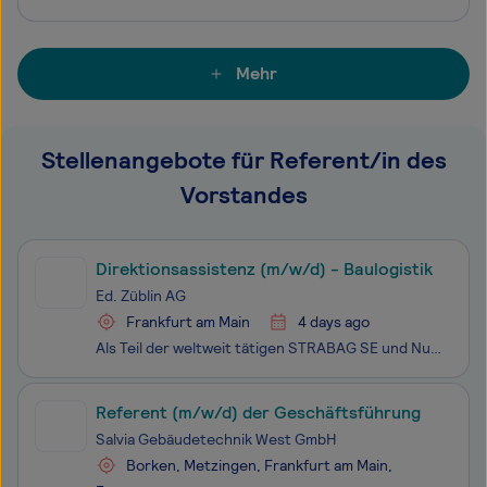
Mehr
Stellenangebote für Referent/in des
Vorstandes
Direktionsassistenz (m/w/d) - Baulogistik
Ed. Züblin AG
Frankfurt am Main
4 days ago
Als Teil der weltweit tätigen STRABAG SE und Nummer eins im deutschen Hoch- und Ingenieurbau bauen wir bei ZÜBLIN laufend am Fortschritt. Einzigartigkeit und individuelle Stärken kennzeichnen dabei unsere Projekte und jede:n Einzelne:n von uns. Ob im Hoch- und Ingenieurbau, Spezialtiefbau, Tunnel-,
Referent (m/w/d) der Geschäftsführung
Salvia Gebäudetechnik West GmbH
Borken, Metzingen, Frankfurt am Main,