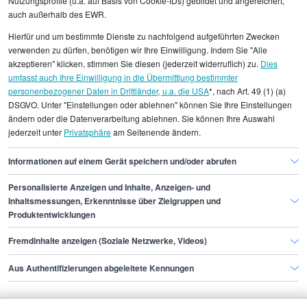
Nutzungsprofile (u.a. auf Basis von Cookie-IDs) gebildet und angereichert,
Alle angezeigten Gehaltsdaten beruhen auf
auch außerhalb des EWR.
statistischen Erhebungen durch StepStone. Es sind
Hierfür und um bestimmte Dienste zu nachfolgend aufgeführten Zwecken
Durchschnittswerte und die Angaben können nicht
verwenden zu dürfen, benötigen wir Ihre Einwilligung. Indem Sie "Alle
einzelnen Stellenangeboten zugeordnet werden.
akzeptieren" klicken, stimmen Sie diesen (jederzeit widerruflich) zu.
Dies
umfasst auch Ihre Einwilligung in die Übermittlung bestimmter
personenbezogener Daten in Drittländer, u.a. die USA
*, nach Art. 49 (1) (a)
Gehaltsinformationen
Administration
DSGVO. Unter "Einstellungen oder ablehnen" können Sie Ihre Einstellungen
Referent/in des Vorstandes
ändern oder die Datenverarbeitung ablehnen. Sie können Ihre Auswahl
jederzeit unter
Privatsphäre
am Seitenende ändern.
Referent/in des Vorstandes Frankfurt am Main
Informationen auf einem Gerät speichern und/oder abrufen
Personalisierte Anzeigen und Inhalte, Anzeigen- und
Finde den Job,
Inhaltsmessungen, Erkenntnisse über Zielgruppen und
Produktentwicklungen
der zu dir passt.
Fremdinhalte anzeigen (Soziale Netzwerke, Videos)
Stepstone
Aus Authentifizierungen abgeleitete Kennungen
Bewerbende