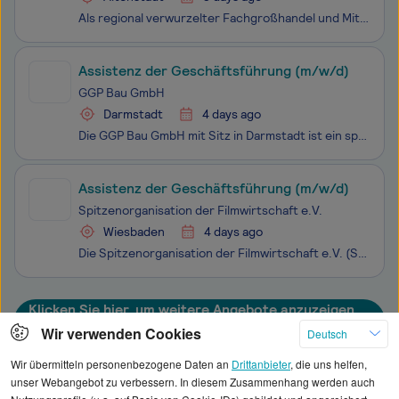
Als regional verwurzelter Fachgroßhandel und Mitglied der marktführenden GC-GRUPPE beliefert die Seegers KG das Fachhandwerk mit Material aus allen Bereichen der Haustechnik. Dank unserer einzigartigen Warenvielfalt und optimal aufgestellten Logistik gestalten wir lokal wie digital die Welt von morg
Assistenz der Geschäftsführung (m/w/d)
GGP Bau GmbH
Darmstadt
4 days ago
Die GGP Bau GmbH mit Sitz in Darmstadt ist ein spezialisiertes Bauunternehmen im Bereich energetischer Sanierungen. Als Schwesterunternehmen des Architekturbüros STUDIO GGP GmbH koordinieren wir zentrale Bauprojekte mit einem erfahrenen, interdisziplinären Team aus Beratung, Planung und Ausführung.
Assistenz der Geschäftsführung (m/w/d)
Spitzenorganisation der Filmwirtschaft e.V.
Wiesbaden
4 days ago
Die Spitzenorganisation der Filmwirtschaft e.V. (SPIO) vertritt die Interessen der deutschen Filmwirtschaft in den Sparten Filmproduktion, Filmverleih, Filmtheater und Audiovisuelle Medien. Als Dachverband von 15 Berufsverbänden repräsentiert sie mehr als 1.400 Mitgliedsfirmen. Ziel der SPIO ist es,
Klicken Sie hier, um weitere Angebote anzuzeigen
Wir verwenden Cookies
Deutsch
Wir übermitteln personenbezogene Daten an
Drittanbieter
, die uns helfen,
unser Webangebot zu verbessern. In diesem Zusammenhang werden auch