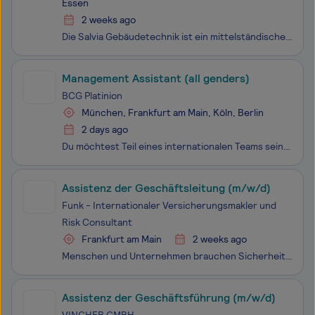
Essen
2 weeks ago
Die Salvia Gebäudetechnik ist ein mittelständisches Unternehmen mit deutschlandweit mehr als 2.400 Mitarbeitern. Als professioneller Multidienstleister bildet die Gruppe, an 30 Standorten in ganz Deutschland, den kompletten technischen Lebenszyklus von Gebäuden ab. Von der Planung bis zum Betrieb. R
Management Assistant (all genders)
BCG Platinion
München, Frankfurt am Main, Köln, Berlin
2 days ago
Du möchtest Teil eines internationalen Teams sein, das weltweite Unternehmen in die digitale Zukunft führt und sich mit den Technologien von morgen beschäftigt? Als integraler Bestandteil des Business Service Team von BCG Platinion, Teil der Boston Consulting Group, trägst du maßgeblich zum Erfolg u
Assistenz der Geschäftsleitung (m/w/d)
Funk - Internationaler Versicherungsmakler und
Risk Consultant
Frankfurt am Main
2 weeks ago
Menschen und Unternehmen brauchen Sicherheit, damit sie sich frei entfalten können. Als Deutschlands größter inhabergeführter Versicherungsmakler gestalten wir seit 145 Jahren diese Sicherheit – gehen wir gemeinsam den nächsten Schritt!
Assistenz der Geschäftsführung (m/w/d)