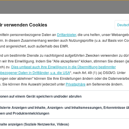
ir verwenden Cookies
Deutsc
mitteln personenbezogene Daten an
Drittanbieter
, die uns helfen, unser Webangeb
rn. In diesem Zusammenhang werden auch Nutzungsprofile (u.a. auf Basis von Co
 und angereichert, auch außerhalb des EWR.
und um bestimmte Dienste zu nachfolgend aufgeführten Zwecken verwenden zu dür
smanagement Gehälter in Deutsc
 wir Ihre Einwilligung. Indem Sie "Alle akzeptieren" klicken, stimmen Sie diesen (j
ich) zu.
Dies umfasst auch Ihre Einwilligung in die Übermittlung bestimmter
bezogener Daten in Drittländer, u.a. die USA
*, nach Art. 49 (1) (a) DSGVO. Unter
in Informationsmanagement
lungen oder ablehnen" können Sie Ihre Einstellungen ändern oder die Datenverarb
resgehalt von rund 52.800 €
. Sie können Ihre Auswahl jederzeit unter
Privatsphäre
am Seitenende ändern.
n Stundenlohn von 18 € zu
52
/in Informationsmanagement
ionen auf einem Gerät speichern und/oder abrufen
at. Die Untergrenze hingegen
isierte Anzeigen und Inhalte, Anzeigen- und Inhaltsmessungen, Erkenntnisse ü
 Allerdings besteht das
pen und Produktentwicklungen
gehältern, denn einige
min.
45.800
€
achtsgeld oder einen
alte anzeigen (Soziale Netzwerke, Videos)