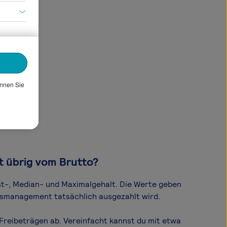
önnen Sie
t übrig vom Brutto?
st-, Median- und Maximal­gehalt. Die Werte geben
onsmanagement tatsächlich ausgezahlt wird.
reibeträgen ab. Vereinfacht kannst du mit etwa