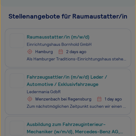
Stellenangebote für Raumaustatter/in
Raumausstatter/in (m/w/d)
Einrichtungshaus Bornhold GmbH
Hamburg
2 days ago
Als Hamburger Traditions-Einrichtungshaus stehen wir seit über hundert Jahren für gehobenes Interior-Design und zählen zu den bekanntesten, Inhabergeführten Unternehmen im Premiumbereich in Hamburg.Bornhold steht für einen Einrichtungsstil, der nationales und internationales Design mit hochwertigste
Fahrzeugsattler/in (m/w/d) Leder /
Automotive / Exklusivfahrzeuge
Ledermania GdbR
Wenzenbach bei Regensburg
1 day ago
Zum nächstmöglichen Zeitpunkt suchen wir einen Fahrzeugsattler (m/w/d) im Bereich Leder und Automotive, der Wert auf Qualität legt und sein Handwerk beherrscht.Ledermania GbR ist ein spezialisiertes Handwerksunternehmen für hochwertige Lederverarbeitung und individuelle Innenausstattungen. Wir arbei
Ausbildung zum Fahrzeuginterieur-
Mechaniker (w/m/d), Mercedes-Benz AG,