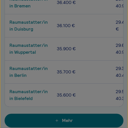
36.400 €
in Bremen
40.90
Raumaustatter/in
29.40
36.100 €
in Duisburg
€
Raumaustatter/in
29.60
35.900 €
in Wuppertal
40.90
Raumaustatter/in
29.30
35.700 €
in Berlin
40.40
Raumaustatter/in
29.50
35.600 €
in Bielefeld
40.30
Mehr