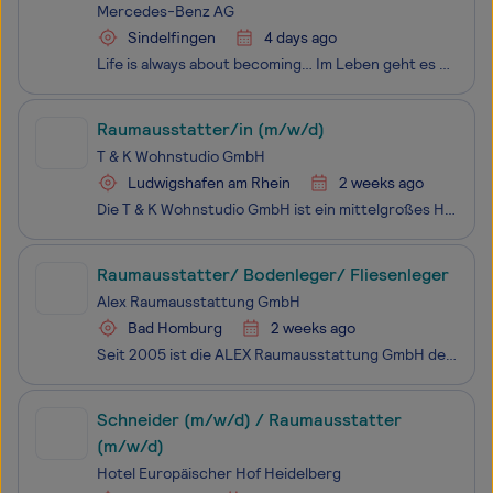
Standort Sindelfingen, Ausbildungsbeginn
Mercedes-Benz AG
13.09.2027
Sindelfingen
4 days ago
Life is always about becoming… Im Leben geht es darum, sich auf eine Reise zu begeben, um die beste Version unseres zukünftigen Selbst zu werden. Während wir Neues entdecken, stellen wir uns Herausforderungen, meistern sie und wachsen über uns hinaus.Bewerben Sie sich bei Mercedes-Benz und finden Si
Raumausstatter/in (m/w/d)
T & K Wohnstudio GmbH
Ludwigshafen am Rhein
2 weeks ago
Die T & K Wohnstudio GmbH ist ein mittelgroßes Handwerksunternehmen mit langjähriger Erfahrung im Bereich Raumausstattung. Wir stehen für Qualität, Kreativität und handwerkliches Können, um individuelle Wohnträume unserer Kunden zu verwirklichen. Unser engagiertes Team arbeitet mit modernen Technike
Raumausstatter/ Bodenleger/ Fliesenleger
Alex Raumausstattung GmbH
Bad Homburg
2 weeks ago
Seit 2005 ist die ALEX Raumausstattung GmbH der Partner für erstklassige Raumgestaltungen. Wir bieten Dienstleistungen wie Bodenbeläge, Wandgestaltung, Sonnenschutz und Trockenbau an. Mit einem engagierten Team bedienen wir hauptsächlich den Raum Frankfurt und Umgebung. Unsere Kunden schätzen unsere
Schneider (m/w/d) / Raumausstatter
(m/w/d)
Hotel Europäischer Hof Heidelberg