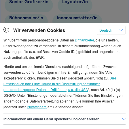
Senior Grafiker/in
Layouter/in
Bühnenmaler/in
Innenausstatter/in
Wir verwenden Cookies
Deutsch
Normzeichner/in
Raumausstatter/in
Wir übermitteln personenbezogene Daten an
Drittanbieter
, die uns helfen,
unser Webangebot zu verbessern. In diesem Zusammenhang werden auch
Nutzungsprofile (u.a. auf Basis von Cookie-IDs) gebildet und angereichert,
auch außerhalb des EWR.
Hierfür und um bestimmte Dienste zu nachfolgend aufgeführten Zwecken
Alle angezeigten Gehaltsdaten beruhen auf
verwenden zu dürfen, benötigen wir Ihre Einwilligung. Indem Sie "Alle
statistischen Erhebungen durch StepStone. Es sind
akzeptieren" klicken, stimmen Sie diesen (jederzeit widerruflich) zu.
Dies
umfasst auch Ihre Einwilligung in die Übermittlung bestimmter
Durchschnittswerte und die Angaben können nicht
personenbezogener Daten in Drittländer, u.a. die USA
*, nach Art. 49 (1) (a)
einzelnen Stellenangeboten zugeordnet werden.
DSGVO. Unter "Einstellungen oder ablehnen" können Sie Ihre Einstellungen
ändern oder die Datenverarbeitung ablehnen. Sie können Ihre Auswahl
jederzeit unter
Privatsphäre
am Seitenende ändern.
Gehaltsinformationen
Design
Raumaustatter/in
Informationen auf einem Gerät speichern und/oder abrufen