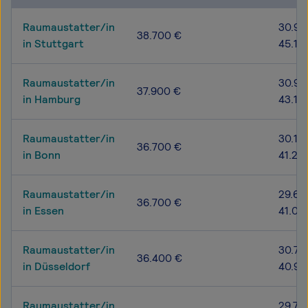
Raumaustatter/in
30.90
38.700 €
in Stuttgart
45.10
Raumaustatter/in
30.90
37.900 €
in Hamburg
43.10
Raumaustatter/in
30.10
36.700 €
in Bonn
41.20
Raumaustatter/in
29.60
36.700 €
in Essen
41.00
Raumaustatter/in
30.70
36.400 €
in Düsseldorf
40.90
Raumaustatter/in
29.70