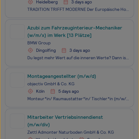
Heidelberg
3 days ago
TRADITION TRIFFT MODERNE Der Europäische Hof Heidelberg ist ein in vierter Generation privat geführtes 5 Sterne Superior Hotel mit 119 Zimmern und Suiten. Zusätzlich bietet das von seinen Mitarbeitenden liebevoll "Europ" genannte Hotel 5 Serviced-Apartments. Kulinarisch verwöhnt werden Gäste des Eur
Azubi zum Fahrzeuginterieur-Mechaniker
(w/m/x) im Werk [13 Plätze]
BMW Group
Dingolfing
3 days ago
Du legst mehr Wert auf die inneren Werte? Dann ist diese Ausbildung genau das Richtige für dich. Denn hier bist du Allround-Expert:in für die verschiedensten Materialien und gestaltest die Innenräume unserer Fahrzeuge nach allen Regeln der Kunst. Ob Leder, Kunststoffe oder Textilien, du fertigst mit
Montageangestellter (m/w/d)
objectiv GmbH & Co. KG
Köln
5 days ago
Monteur*in/ Raumaustatter*in/ Tischler*in (m/w/d) für AkustikmontageDu montierst unsere Akustikprodukte in Büros, Kitas, Schulen oder Studios und gelegentlich in Privatwohnungen.Dazu kommen auch spannende Aufgaben in der Werkstatt, im Lager und in der Produktion.
Mitarbeiter Vertriebsinnendienst
(m/w/div)
Zettl Admonter Naturboden GmbH & Co. KG