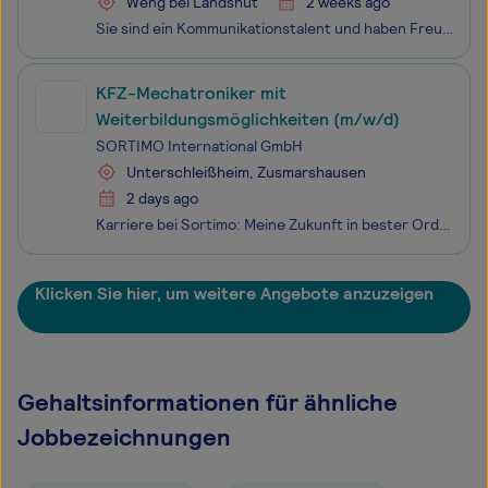
Weng bei Landshut
2 weeks ago
Sie sind ein Kommunikationstalent und haben Freude am Kundenkontakt? Dann werden Sie, zum nächstmöglichen Zeitpunkt, Teil unseres Teams! Wir sind ein inhabergeführtes Handelsunternehmen für exklusive Landhausdielen der Heimatdiele Zettl (www.heimatdiele-zettl.com) und der Admonter Holzindustrie AG
KFZ-Mechatroniker mit
Weiterbildungsmöglichkeiten (m/w/d)
SORTIMO International GmbH
Unterschleißheim, Zusmarshausen
2 days ago
Karriere bei Sortimo: Meine Zukunft in bester Ordnung! Werden Sie Teil der Sortimo Familie und damit ein Baustein unseres Erfolgs! Wir sind Markt- und Technologieführer für Fahrzeugeinrichtungen, mobile Transportlösungen, Regal- und Koffersysteme. Seit 1973 sind wir mit unseren Produkten „Made in Ge
Klicken Sie hier, um weitere Angebote anzuzeigen
Gehaltsinformationen für ähnliche
Jobbezeichnungen