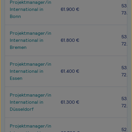
Projektmanager/in
53.8
International in
61.900 €
73.5
Bonn
Projektmanager/in
53.2
International in
61.800 €
72.9
Bremen
Projektmanager/in
53.3
International in
61.400 €
72.8
Essen
Projektmanager/in
53.1
International in
61.300 €
72.7
Düsseldorf
Projektmanager/in
52.5