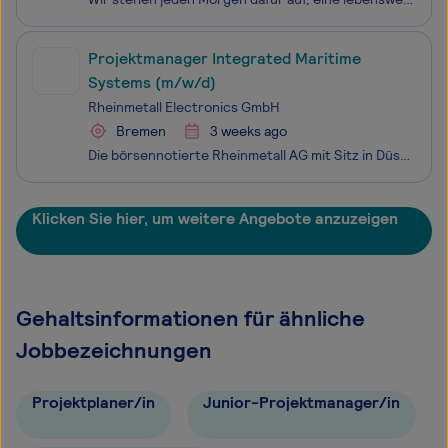
Projektmanager Integrated Maritime
Systems (m/w/d)
Rheinmetall Electronics GmbH
Bremen
3 weeks ago
Die börsennotierte Rheinmetall AG mit Sitz in Düsseldorf steht als integrierter Technologiekonzern für ein ebenso substanzstarkes wie international erfolgreiches Unternehmen. Als domänenübergreifendes Systemhaus der Sicherheits- und Verteidigungsindustrie bieten wir ein innovatives Produkt- und Leis
Klicken Sie hier, um weitere Angebote anzuzeigen
Gehaltsinformationen für ähnliche
Jobbezeichnungen
Projektplaner/in
Junior-Projektmanager/in