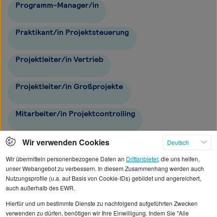
Programm-Manager/in
Praktikant/in Projektsteuerung
Projektleiter/in Vertrieb
Projektleiter/in Großprojekte
Mitarbeiter/in Projektcontrolling
Leiter/in Projektentwicklung
Wir verwenden Cookies
Deutsch
Wir übermitteln personenbezogene Daten an
Drittanbieter
, die uns helfen,
Projektleiter/in Photovoltaik
unser Webangebot zu verbessern. In diesem Zusammenhang werden auch
Nutzungsprofile (u.a. auf Basis von Cookie-IDs) gebildet und angereichert,
auch außerhalb des EWR.
Hierfür und um bestimmte Dienste zu nachfolgend aufgeführten Zwecken
verwenden zu dürfen, benötigen wir Ihre Einwilligung. Indem Sie "Alle