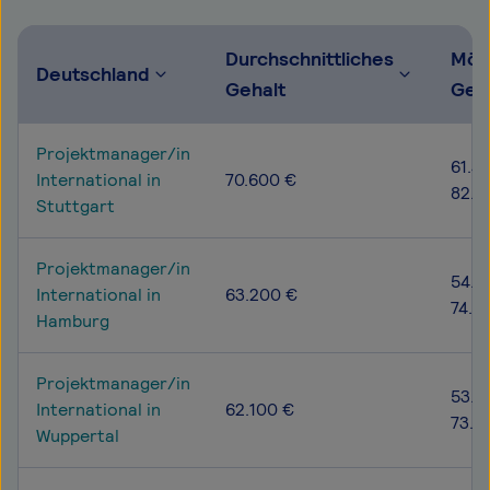
Durchschnittliches
Mög
Deutschland
Gehalt
Geh
Projektmanager/in
61.4
International in
70.600 €
82.4
Stuttgart
Projektmanager/in
54.7
International in
63.200 €
74.6
Hamburg
Projektmanager/in
53.7
International in
62.100 €
73.4
Wuppertal