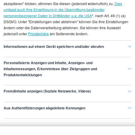
akzeptieren" klicken, stimmen Sie diesen (jederzeit widerruflich) zu.
Dies
Alle angezeigten Gehaltsdaten beruhen auf
umfasst auch Ihre Einwilligung in die Übermittlung bestimmter
statistischen Erhebungen durch StepStone. Es sind
personenbezogener Daten in Drittländer, u.a. die USA
*, nach Art. 49 (1) (a)
DSGVO. Unter "Einstellungen oder ablehnen" können Sie Ihre Einstellungen
Durchschnittswerte und die Angaben können nicht
ändern oder die Datenverarbeitung ablehnen. Sie können Ihre Auswahl
einzelnen Stellenangeboten zugeordnet werden.
jederzeit unter
Privatsphäre
am Seitenende ändern.
Gehaltsinformationen
Management
Informationen auf einem Gerät speichern und/oder abrufen
Projektmanager/in International
Personalisierte Anzeigen und Inhalte, Anzeigen- und
Inhaltsmessungen, Erkenntnisse über Zielgruppen und
Produktentwicklungen
Finde den Job,
Fremdinhalte anzeigen (Soziale Netzwerke, Videos)
der zu dir passt.
Aus Authentifizierungen abgeleitete Kennungen
Stepstone
Bewerbende