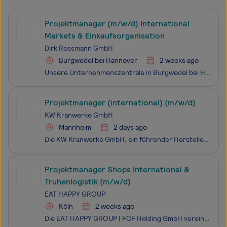
Projektmanager (m/w/d) International
Markets & Einkaufsorganisation
Dirk Rossmann GmbH
Burgwedel bei Hannover
2 weeks ago
Unsere Unternehmenszentrale in Burgwedel bei Hannover – hier arbeiten rund 3.000 Mitarbeitende mit vollem Einsatz daran, die Zukunft von ROSSMANN zu gestalten. In unserem Team aus den Bereichen International Markets und Einkaufsorganisation bündeln wir zentrale Z
Projektmanager (international) (m/w/d)
KW Kranwerke GmbH
Mannheim
2 days ago
Die KW Kranwerke GmbH, ein führender Hersteller von innovativen, langlebigen und leistungsstarken Prozesskran-und Kiesbaggerlösungen, steht seit Jahrzehnten für höchste Zuverlässigkeit, Präzision und technischen Fortschritt. Mit unseren maßgeschneiderten Lösungen unterstützen wir weltweit Unternehme
Projektmanager Shops International &
Truhenlogistik (m/w/d)
EAT HAPPY GROUP
Köln
2 weeks ago
Die EAT HAPPY GROUP | FCF Holding GmbH vereint mit EAT HAPPY, YUZU, WAKAME , THE SUSHI LAB und CANDY CUISINE verschiedene innovative Food-Konzepte unter einem Dach.Bei der EAT HAPPY GROUP | FCF Holding GmbH erwartet dich mehr als ein Job.In unserem Headquarter in Köln sorgen rund 220 Mitarb