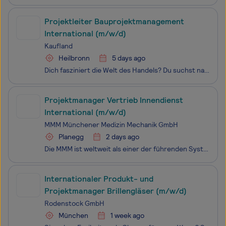
Projektleiter Bauprojektmanagement
International (m/w/d)
Kaufland
Heilbronn
5 days ago
Dich fasziniert die Welt des Handels? Du suchst nach abwechslungsreichen Aufgaben und besten Perspektiven für deine Zukunft? Dann bist du hier richtig! Bei Kaufland gehörst du von Beginn an zu einem starken Team und kannst zeigen, was in dir steckt. Werde auch du ein Teil von #teamkaufland!
Projektmanager Vertrieb Innendienst
International (m/w/d)
MMM Münchener Medizin Mechanik GmbH
Planegg
2 days ago
Die MMM ist weltweit als einer der führenden Systemanbieter seit 1954 im Dienst der Gesundheit tätig. Wir bieten ein komplettes Produkt- und Dienstleistungsangebot rund um die Reinigung, Desinfektion und Sterilisation in den Bereichen Healthcare und Life Science. Mehr als 1200 Mitarbeiter an Standor
Internationaler Produkt- und
Projektmanager Brillengläser (m/w/d)
Rodenstock GmbH
München
1 week ago