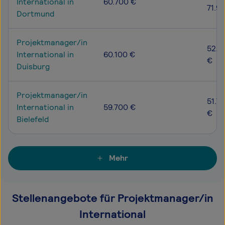
International in
60.700 €
71.9
Dortmund
Projektmanager/in
52.1
International in
60.100 €
€
Duisburg
Projektmanager/in
51.7
International in
59.700 €
€
Bielefeld
Mehr
Stellenangebote für Projektmanager/in
International