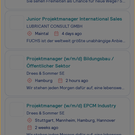
Sie sehen Freiheiten als Chance für neue Wege? Sie sagen, was Sie denken, und Sie tun, was Sie sagen? Erfolge treiben Sie an, neue Herausforderungen anzunehmen und diese mit Leidenschaft zu meistern? Dann sind Sie bei uns genau richtig! Über uns Die Rodenstock Group ist ein internationaler Innovatio
Junior Projektmanager International Sales
LUBRICANT CONSULT GMBH
Maintal
4 days ago
FUCHS ist der weltweit größte unabhängige Anbieter von innovativen Schmierstofflösungen für nahezu alle Branchen und Anwendungsbereiche. Unsere Produkte und Lösungen halten die Welt in Bewegung, auch wenn diese nicht immer sichtbar sind. Entscheidend ist, dass jeder Einzelne unserer über 6.000 Mitar
Projektmanager (w/m/d) Bildungsbau /
Öffentlicher Sektor
Drees & Sommer SE
Hamburg
2 hours ago
Wir stehen jeden Morgen dafür auf, eine lebenswerte Zukunft für nachfolgende Generationen zu schaffen. Je nach Projekt sind wir Berater, Umsetzer – oder beides – nachhaltiger, innovativer und wirtschaftlicher Lösungen für Immobilien, Industrie, Energie und Infrastruktur. In interdisziplinären Teams
Projektmanager (w/m/d) EPCM Industry
Drees & Sommer SE
Stuttgart, Mannheim, Hamburg, Hannover
2 weeks ago
Wir stehen jeden Morgen dafür auf, eine lebenswerte Zukunft für nachfolgende Generationen zu schaffen. Je nach Projekt sind wir Berater, Umsetzer – oder beides – nachhaltiger, innovativer und wirtschaftlicher Lösungen für Immobilien, Industrie, Energie und Infrastruktur. In interdisziplinären Teams