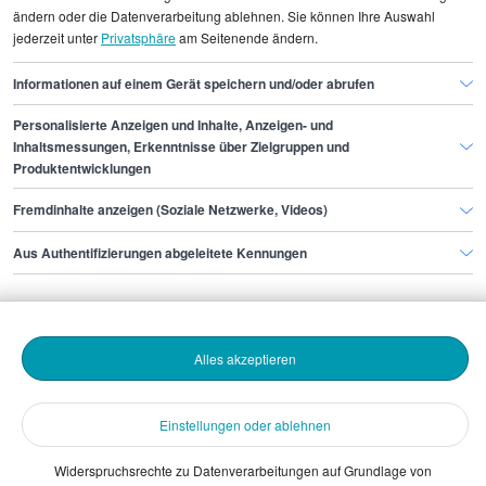
Gehaltsinformationen
Ingenieurwesen
ändern oder die Datenverarbeitung ablehnen. Sie können Ihre Auswahl
jederzeit unter
Privatsphäre
am Seitenende ändern.
Projektmanager/in Engineering
Informationen auf einem Gerät speichern und/oder abrufen
Personalisierte Anzeigen und Inhalte, Anzeigen- und
Finde den Job,
Inhaltsmessungen, Erkenntnisse über Zielgruppen und
Produktentwicklungen
der zu dir passt.
Fremdinhalte anzeigen (Soziale Netzwerke, Videos)
Stepstone
Aus Authentifizierungen abgeleitete Kennungen
Bewerbende
Alles akzeptieren
Arbeitgebende
Einstellungen oder ablehnen
Download
Widerspruchsrechte zu Datenverarbeitungen auf Grundlage von