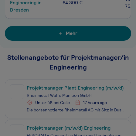
Engineering in
64.300 €
75.9
Dresden
Mehr
Stellenangebote für Projektmanager/in
Engineering
Projektmanager Plant Engineering (m/w/d)
Rheinmetall Waffe Munition GmbH
Unterlüß bei Celle
17 hours ago
Die börsennotierte Rheinmetall AG mit Sitz in Düsseldorf steht als integrierter Technologiekonzern für ein ebenso substanzstarkes wie international erfolgreiches Unternehmen. Als domänenübergreifendes Systemhaus der Sicherheits- und Verteidigungsindustrie bieten wir ein innovatives Produkt- und Leis
Projektmanager (m/w/d) Engineering
FERCHAU – Connecting People and Technologies