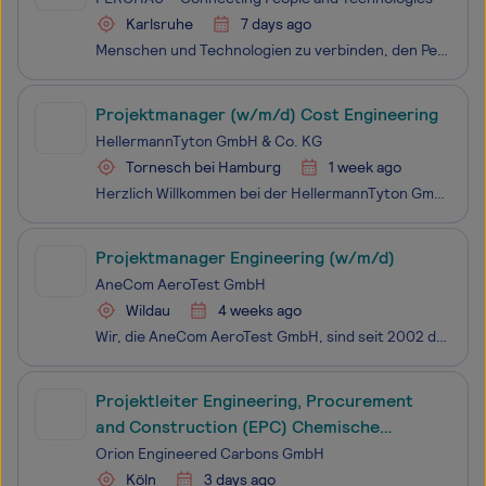
Karlsruhe
7 days ago
Menschen und Technologien zu verbinden, den Perfect Match für unsere Kunden zu gestalten, immer die richtigen Expert:innen für die jeweilige Herausforderung zu finden - das ist unser Anspruch bei FERCHAU und dafür suchen wir dich: als ambitionierte:n Mitarbeitende:n für einen unserer Kunden. Wir rea
Projektmanager (w/m/d) Cost Engineering
HellermannTyton GmbH & Co. KG
Tornesch bei Hamburg
1 week ago
Herzlich Willkommen bei der HellermannTyton GmbH & Co. KG, einem der führenden Hersteller und Anbieter von Kabelmanagementprodukten.Wir sind stolz darauf, ein Team von mehr als 7.000 Beschäftigten in 40 Ländern zu sein, die täglich daran arbeiten, unseren gemeinsamen Erfolg weiter auszubauen.Bei
Projektmanager Engineering (w/m/d)
AneCom AeroTest GmbH
Wildau
4 weeks ago
Wir, die AneCom AeroTest GmbH, sind seit 2002 der mittelständische Partner für maßgeschneiderte Lösungen in der Triebwerks- und Gasturbinenentwicklung, mit Sitz in Wildau südöstlich von Berlin. Mit unserem Team an Experten arbeiten wir an der Entwicklung, Prüfung und Zertifizierung von Luftfahrtantr
Projektleiter Engineering, Procurement
and Construction (EPC) Chemische
Industrie (m/w/d)
Orion Engineered Carbons GmbH
Köln
3 days ago