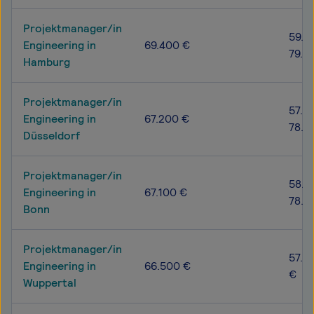
Projektmanager/in
59.1
Engineering in
69.400 €
79.9
Hamburg
Projektmanager/in
57.7
Engineering in
67.200 €
78.2
Düsseldorf
Projektmanager/in
58.0
Engineering in
67.100 €
78.5
Bonn
Projektmanager/in
57.7
Engineering in
66.500 €
€
Wuppertal