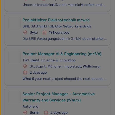
Unseren Industrieruß sieht man nicht sofort und doch steckt er fast überall drin – in Reifen, die Sie sicher ans Ziel bringen, im Smartphone, das Sie täglich in der Hand halten, in der Farbe, die Ihr Zuhause lebendig macht oder in Batterien, die Energie liefern. Ohne ihn würde das moderne Leben stil
Projektleiter Elektrotechnik m/w/d
SPIE SAG GmbH GB City Networks & Grids
Syke
19 hours ago
Die SPIE Versorgungstechnik GmbH ist ein starker und zuverlässiger Partner der Energieversorger und Kommunikationsnetzbetreiber. Zu unserem Leistungsspektrum gehören die Planung, Sanierung, Instandhaltung sowie der Neubau von Versorgungsleitungen für Strom, Gas, Wasser, Fernwärme und Telekommunikati
Project Manager AI & Engineering (m/f/d)
TWT GmbH Science & Innovation
Stuttgart, München, Ingolstadt, Wolfsburg
2 days ago
What if your next project shaped the next decade of innovation? At TWT Science & Innovation, we’re looking for a Project Manager who thrives at the edge of science and imagination – someone who can turn curiosity into creation, and research into impact. Over the past
Senior Project Manager - Automotive
Warranty and Services (f/m/x)
Autohero
Berlin
2 days ago