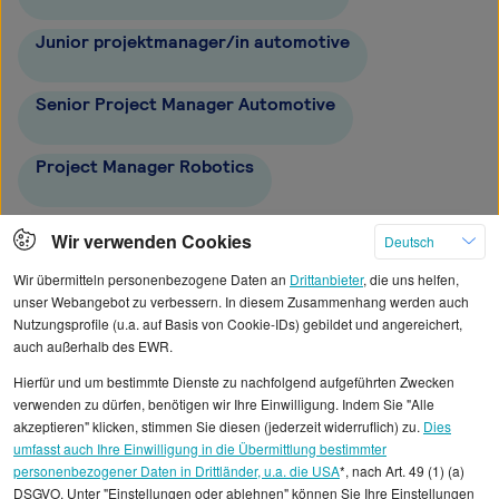
Junior projektmanager/in automotive
Senior Project Manager Automotive
Project Manager Robotics
Project Engineering Manager
Wir verwenden Cookies
Deutsch
Wir übermitteln personenbezogene Daten an
Drittanbieter
, die uns helfen,
unser Webangebot zu verbessern. In diesem Zusammenhang werden auch
Nutzungsprofile (u.a. auf Basis von Cookie-IDs) gebildet und angereichert,
auch außerhalb des EWR.
Alle angezeigten Gehaltsdaten beruhen auf
Hierfür und um bestimmte Dienste zu nachfolgend aufgeführten Zwecken
statistischen Erhebungen durch StepStone. Es sind
verwenden zu dürfen, benötigen wir Ihre Einwilligung. Indem Sie "Alle
Durchschnittswerte und die Angaben können nicht
akzeptieren" klicken, stimmen Sie diesen (jederzeit widerruflich) zu.
Dies
umfasst auch Ihre Einwilligung in die Übermittlung bestimmter
einzelnen Stellenangeboten zugeordnet werden.
personenbezogener Daten in Drittländer, u.a. die USA
*, nach Art. 49 (1) (a)
DSGVO. Unter "Einstellungen oder ablehnen" können Sie Ihre Einstellungen