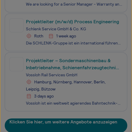
We are looking for a Senior Manager - Warranty and Services Expert (f/m/x) to join our Financing & Value-Added Services Team, that is responsible for financing, insurances and aftersales services for all the 9 markets where Autohero is currently operating.
Projektleiter (m/w/d) Process Engineering
Schlenk Service GmbH & Co. KG
Roth
1 week ago
Die SCHLENK-Gruppe ist ein international führender Hersteller von Metallpigmenten und Metallfolien. Seit 1879 sind wir Experten für Metall, in all seinen Formen, und gestalten mit 900 Mitarbeitenden weltweit die Zukunft mit unseren innovativen Produkten. Die SCHLENK Metallfolien GmbH & Co. KG p
Projektleiter – Sondermaschinenbau &
Inbetriebnahme, Schienenfahrzeugtechnik
(m/w/d)
Vossloh Rail Services GmbH
Hamburg, Nürnberg, Hannover, Berlin,
Leipzig, Bützow
3 days ago
Vossloh ist ein weltweit agierendes Bahntechnik-Unternehmen, das seit über 140 Jahren für Qualität, Sicherheit, Kundenorientierung und Innovationskraft steht. Mit unserem umfassenden Angebot an Produkten und Dienstleistungen rund um den Fahrweg Schiene zählen wir in diesem Bereich zu den Weltmarktfü
Klicken Sie hier, um weitere Angebote anzuzeigen