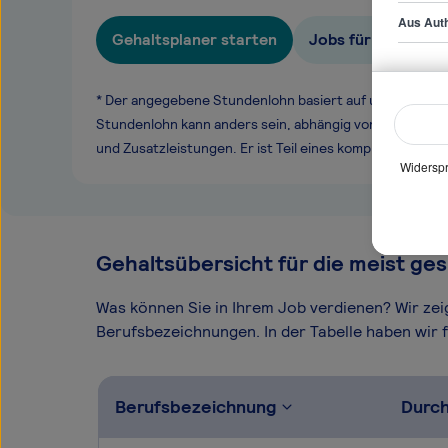
Aus Auth
Gehaltsplaner starten
Jobs für Produktm
* Der angegebene Stundenlohn basiert auf unseren ge
Stundenlohn kann anders sein, abhängig von Überstund
und Zusatzleistungen. Er ist Teil eines komplexen Ver
Widerspr
Gehaltsübersicht für die meist ges
Was können Sie in Ihrem Job verdienen? Wir ze
Berufsbezeichnungen. In der Tabelle haben wir fü
Berufsbezeichnung
Durch