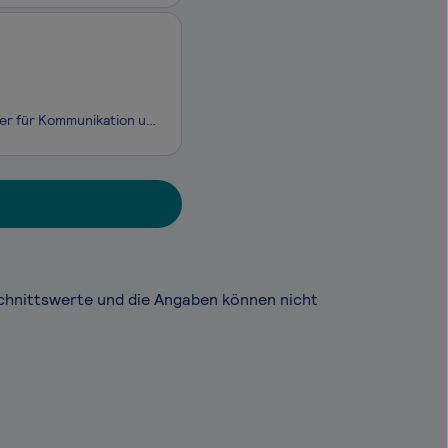
Wir sind mehr als eine Agentur für mehr als eine Bank. Wir sind der zentrale Partner für Kommunikation und digitale Services in der Sparkassen-Finanzgruppe. Mit mehr als 600 Mitarbeiter:innen vernetzt die S-Com sämtliche Disziplinen der Kommunikation und entwickelt integrierte Lö
chnittswerte und die Angaben können nicht