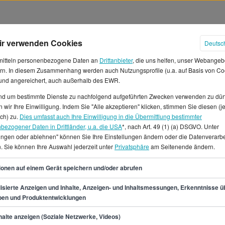
ir verwenden Cookies
Deutsc
mitteln personenbezogene Daten an
Drittanbieter
, die uns helfen, unser Webangeb
rn. In diesem Zusammenhang werden auch Nutzungsprofile (u.a. auf Basis von Co
 und angereichert, auch außerhalb des EWR.
und um bestimmte Dienste zu nachfolgend aufgeführten Zwecken verwenden zu dür
 wir Ihre Einwilligung. Indem Sie "Alle akzeptieren" klicken, stimmen Sie diesen (j
er in Berlin
ich) zu.
Dies umfasst auch Ihre Einwilligung in die Übermittlung bestimmter
bezogener Daten in Drittländer, u.a. die USA
*, nach Art. 49 (1) (a) DSGVO. Unter
lungen oder ablehnen" können Sie Ihre Einstellungen ändern oder die Datenverarb
beit als Produktmanager/in in
. Sie können Ihre Auswahl jederzeit unter
Privatsphäre
am Seitenende ändern.
 Stunde und 4.833 € im Monat.*
ß zwischen 49.300 € und
58
ionen auf einem Gerät speichern und/oder abrufen
218 offene Jobs für den Beruf
 Auf StepStone.de findest du
isierte Anzeigen und Inhalte, Anzeigen- und Inhaltsmessungen, Erkenntnisse ü
pen und Produktentwicklungen
kraft zahlreiche
 Berlin.
min.
49.300
€
alte anzeigen (Soziale Netzwerke, Videos)