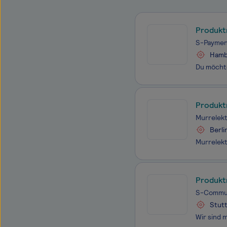
Produkt
S-Paymen
Hambu
Produkt
Murrelek
Berli
Produkt
S-Commun
Stutt