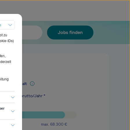
h
Jobs finden
ot zu
okie-IDs)
fen,
ederzeit
eitung
Mediangehalt
.000
€
brutto/Jahr *
ber
max.
68.300
€