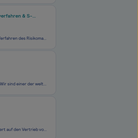
verfahren & S-
Die Sparkassen Rating und Risikosysteme (SR) ist der zentrale Dienstleister für Verfahren des Risiko­manage­ments in der Sparkassen-Finanzgruppe. Wir unterstützen die Institute mit Standardlösungen in den Bereichen der Risiko­messung und -steuerung, der regulatorischen Banksteuerung sowie im Vertrie
Besins Healthcare Germany ist Teil der global aktiven Besins Healthcare Gruppe. Wir sind einer der weltweit führenden Hersteller moderner Hormonpräparate. Als hochspezialisierter Partner in der Gynäkologie und Andrologie/Urologie bieten wir Ihnen ein besonders breit gefächertes Portfolio an innovati
Wir sind ein hundert­prozentiges Tochter­unternehmen der DKB AG und spezialisiert auf den Vertrieb von Immobilien sowie Finanz­dienst­leistungen.Für unser Team im Produkt­management Finanzierungen in Berlin suchen wir dich als Produkt­manager*in – mit Blick auf eine langfristige Zusammenarbeit.In un