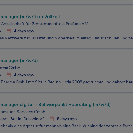
manager (m/w/d) in Vollzeit
Gesellschaft für Zerstörungsfreie Prüfung e.V.
n
4 days ago
manager (m/w/d)
harma GmbH
n
4 days ago
manager digital - Schwerpunkt Recruiting (m/w/d)
ication Services GmbH
gart, Berlin, Düsseldorf
5 days ago