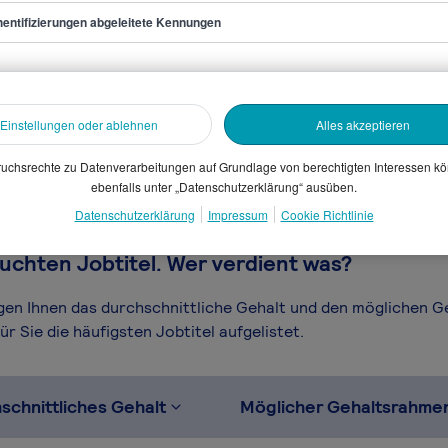
entifizierungen abgeleitete Kennungen
anager/in
sammelten Daten. Dein
en, Branche, Selbstständigkeit
Einstellungen oder ablehnen
Alles akzeptieren
gütungssystems.
uchsrechte zu Datenverarbeitungen auf Grundlage von berechtigten Interessen k
ebenfalls unter „Datenschutzerklärung“ ausüben.
Datenschutzerklärung
Impressum
Cookie Richtlinie
uchten Jobtitel. Wer verdient was?
igen Ihnen das durchschnittliche Gehalt und den möglichen 
r Sie die häufigsten Jobtitel aufgelistet.
schnittliches Gehalt
Möglicher Gehaltsrahme