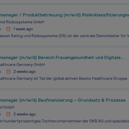
manager / Produktbetreuung (m/w/d) Risikoklassifizierungs
ore
 und Risikosysteme GmbH
n
1 week ago
manager (m/w/d) Bereich Frauengesundheit und Digitale
heitsanwendungen
ealthcare Germany GmbH
n
2 weeks ago
manager (m/w/d) Baufinanzierung – Grundsatz & Prozesse
nd GmbH
n
2 weeks ago