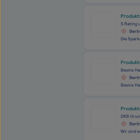
Produkt
ESG-Sc
S Rating
Berli
Produkt
Gesund
Besins H
Berli
Produkt
DKB Gru
Berli