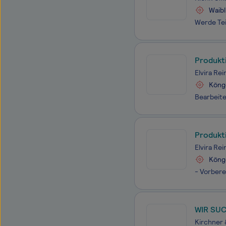
Waib
Produkti
Elvira Rei
Köng
Produkti
Elvira Rei
Köng
WIR SUC
Fachkra
Kirchner