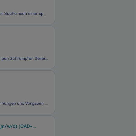
Werde Teil der Klenk-Familie – Deine Chance in der Großwäscherei! Du bist auf der Suche nach einer spannenden, abwechslungsreichen Herausforderung in einem familiären Umfeld? Dann bist Du bei uns genau richtig! Die Klenk GmbH Großwäscherei ist ein mittelständisches Familienunternehmen mit über 150
Bearbeiten der Kabel nach Zeichnung Abmanteln von Kabeln Abisolieren und Crimpen Schrumpfen Bereitgestellte elektrische Betriebsmittel auswählen und nach Fertigungsunterlagen montieren
- Vorbereitung und Montage von Kabeln und Leitungen gemäß technischen Zeichnungen und Vorgaben - Durchführung von Schneid-, Abisolier-, Crimp- und Lötarbeiten an Kabeln - Bereitgestellte elektrische Betriebsmittel auswählen und nach Fertigungsunterlagen montieren
 (m/w/d) (CAD-