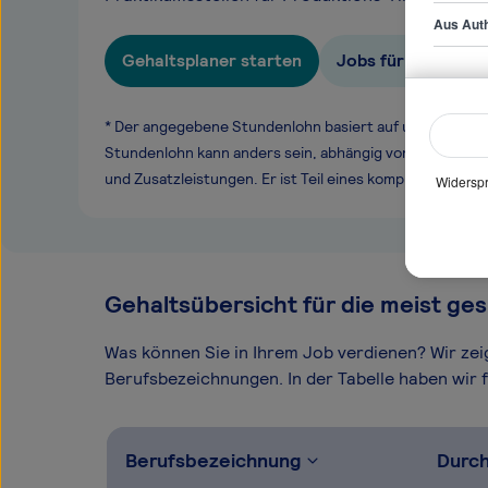
Aus Auth
Gehaltsplaner starten
Jobs für Produktio
* Der angegebene Stundenlohn basiert auf unseren ge
Stundenlohn kann anders sein, abhängig von Überstund
und Zusatzleistungen. Er ist Teil eines komplexen Ver
Widerspr
Gehaltsübersicht für die meist ges
Was können Sie in Ihrem Job verdienen? Wir ze
Berufsbezeichnungen. In der Tabelle haben wir fü
Berufsbezeichnung
Durch