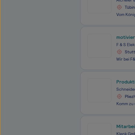
Aicheler
Tübi
motivier
F & S El
Stut
Produkt
Schneide
Plie
Mitarbei
Versand
Klenk Gm