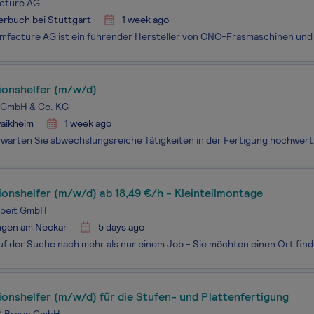
acture AG
rbuch bei Stuttgart
1 week ago
ionshelfer (m/w/d)
s GmbH & Co. KG
aikheim
1 week ago
onshelfer (m/w/d) ab 18,49 €/h - Kleinteilmontage
beit GmbH
ingen am Neckar
5 days ago
onshelfer (m/w/d) für die Stufen- und Plattenfertigung