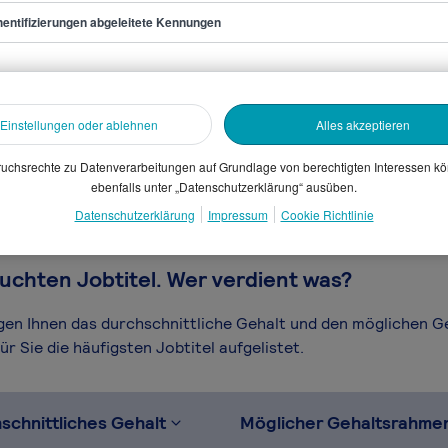
entifizierungen abgeleitete Kennungen
ns-Hilfsarbeiter/in
sammelten Daten. Dein
Einstellungen oder ablehnen
Alles akzeptieren
en, Branche, Selbstständigkeit
gütungssystems.
uchsrechte zu Datenverarbeitungen auf Grundlage von berechtigten Interessen k
ebenfalls unter „Datenschutzerklärung“ ausüben.
Datenschutzerklärung
Impressum
Cookie Richtlinie
uchten Jobtitel. Wer verdient was?
igen Ihnen das durchschnittliche Gehalt und den möglichen 
r Sie die häufigsten Jobtitel aufgelistet.
schnittliches Gehalt
Möglicher Gehaltsrahme