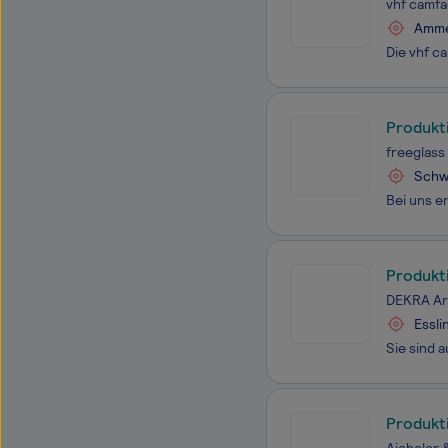
vhf camf
Amme
Produkt
freeglas
Schw
Produkti
DEKRA Ar
Essl
Produkti