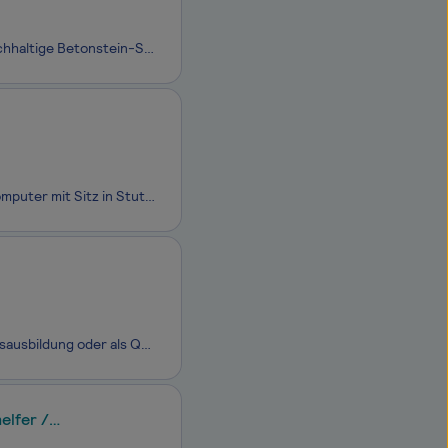
Vom Königlichen Hoflieferanten für Pflastersteine zum modernen Betrieb für nachhaltige Betonstein-Systeme. Als Familienunternehmen mit Standorten in Amstetten und Tübingen-Hirschau entwickeln und produzieren wir heute in der 5. Generation hochwertige und innovative Produkte für private und urbane Fr
Wir bei F&S Elektronik Systeme GmbH entwickeln und produzieren embedded Computer mit Sitz in Stuttgart-Vaihingen. Der Kundenkreis besteht insbesondere aus europäischen Medizintechnikanbietern und Herstellern von Industriesteuerungen. Wir suchen dich zur Stärkung unseres Teams als Produktionshel
Komm zu uns und werde Teil einer großen Familie. Ob mit abgeschlossener Berufsausbildung oder als Quereinsteiger, wir unterstützen dich und helfen dir. Nutze deine Chance. Wir freuen uns auf dich.
elfer /