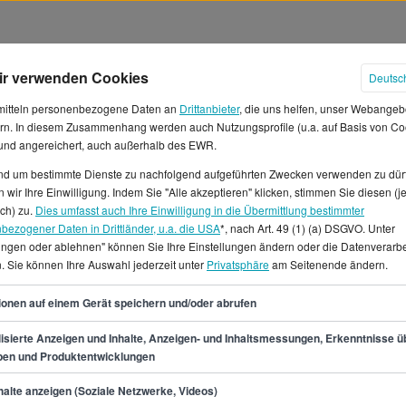
ir verwenden Cookies
Deutsc
mitteln personenbezogene Daten an
Drittanbieter
, die uns helfen, unser Webangeb
rn. In diesem Zusammenhang werden auch Nutzungsprofile (u.a. auf Basis von Co
 und angereichert, auch außerhalb des EWR.
und um bestimmte Dienste zu nachfolgend aufgeführten Zwecken verwenden zu dür
 wir Ihre Einwilligung. Indem Sie "Alle akzeptieren" klicken, stimmen Sie diesen (j
/in Gehälter in Stuttgart
ich) zu.
Dies umfasst auch Ihre Einwilligung in die Übermittlung bestimmter
bezogener Daten in Drittländer, u.a. die USA
*, nach Art. 49 (1) (a) DSGVO. Unter
lungen oder ablehnen" können Sie Ihre Einstellungen ändern oder die Datenverarb
annst du ein
. Sie können Ihre Auswahl jederzeit unter
Privatsphäre
am Seitenende ändern.
und ein Monatsgehalt von ca.
lohn von 13 €.* Die
38
ionen auf einem Gerät speichern und/oder abrufen
 liegt zwischen 30.600 € und
art 2031 offene Jobs für den
isierte Anzeigen und Inhalte, Anzeigen- und Inhaltsmessungen, Erkenntnisse ü
pen und Produktentwicklungen
erständlich bietet StepStone
 wie Teilzeitjobs oder
min.
30.600
€
alte anzeigen (Soziale Netzwerke, Videos)
/in Jobs in Stuttgart.