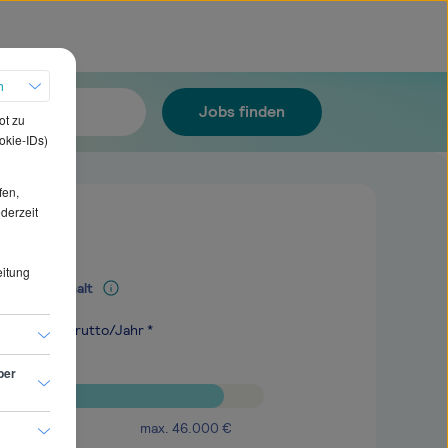
h
Jobs finden
ot zu
okie-IDs)
fen,
ederzeit
eitung
Mediangehalt
.100
€
brutto/Jahr *
ber
max.
46.000
€