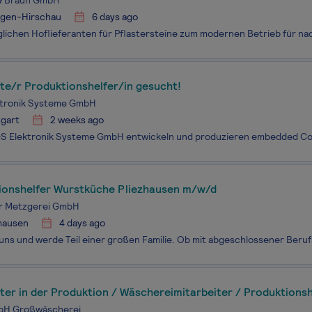
 & Braun GmbH
ngen-Hirschau
6 days ago
te/r Produktionshelfer/in gesucht!
ektronik Systeme GmbH
tgart
2 weeks ago
ionshelfer Wurstküche Pliezhausen m/w/d
r Metzgerei GmbH
zhausen
4 days ago
ter in der Produktion / Wäschereimitarbeiter / Produktionsh
mitarbeiter m/w/d
bH Großwäscherei