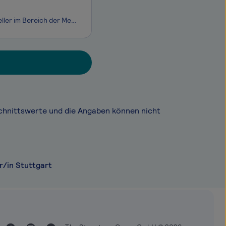
KaWe - KIRCHNER & WILHELM GmbH + Co. KG ist ein international tätiger Hersteller im Bereich der Medizintechnik und zählt dabei zu den weltweit führenden Unternehmen. Wir suchen zum frühestmöglichen Zeitpunkt eine/n Mitarbeiter/in in Vollzeit als: Produktions- und Qualitätsassistent (m/w/d)
chnittswerte und die Angaben können nicht
r/in Stuttgart