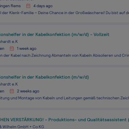
lingen Rems
4 days ago
onshelfer in der Kabelkonfektion (m/w/d) - Vollzeit
nhardt e.K
en
1 week ago
onshelfer in der Kabelkonfektion (m/w/d)
nhardt e.K
en
2 weeks ago
HEN VERSTÄRKUNG! - Produktions- und Qualitätsassistent
ft (ohne Schwerpunkt))
 & Wilhelm GmbH + Co KG