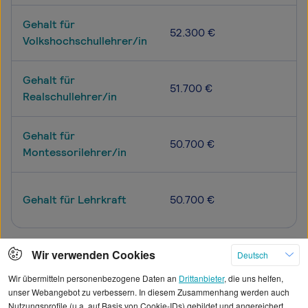
Gehalt für
52.300 €
Volkshochschullehrer/in
Gehalt für
51.700 €
Realschullehrer/in
Gehalt für
50.700 €
Montessorilehrer/in
Gehalt für Lehrkraft
50.700 €
Wir verwenden Cookies
Deutsch
Mehr
Wir übermitteln personenbezogene Daten an
Drittanbieter
, die uns helfen,
unser Webangebot zu verbessern. In diesem Zusammenhang werden auch
Nutzungsprofile (u.a. auf Basis von Cookie-IDs) gebildet und angereichert,