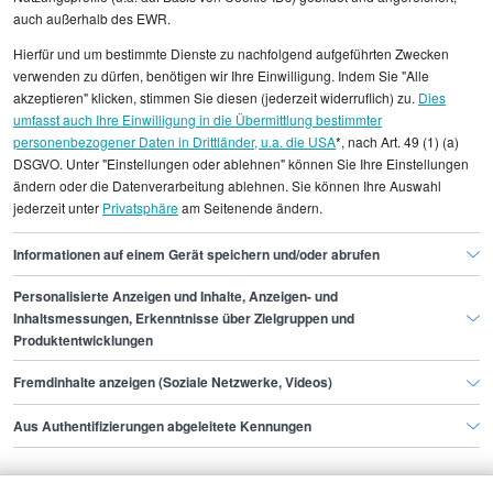
auch außerhalb des EWR.
Alle angezeigten Gehaltsdaten beruhen auf
Hierfür und um bestimmte Dienste zu nachfolgend aufgeführten Zwecken
statistischen Erhebungen durch StepStone. Es sind
verwenden zu dürfen, benötigen wir Ihre Einwilligung. Indem Sie "Alle
Durchschnittswerte und die Angaben können nicht
akzeptieren" klicken, stimmen Sie diesen (jederzeit widerruflich) zu.
Dies
umfasst auch Ihre Einwilligung in die Übermittlung bestimmter
einzelnen Stellenangeboten zugeordnet werden.
personenbezogener Daten in Drittländer, u.a. die USA
*, nach Art. 49 (1) (a)
DSGVO. Unter "Einstellungen oder ablehnen" können Sie Ihre Einstellungen
Gehaltsinformationen
Bildung
Privatlehrer/in
ändern oder die Datenverarbeitung ablehnen. Sie können Ihre Auswahl
jederzeit unter
Privatsphäre
am Seitenende ändern.
Privatlehrer/in Dresden
Informationen auf einem Gerät speichern und/oder abrufen
Personalisierte Anzeigen und Inhalte, Anzeigen- und
Finde den Job,
Inhaltsmessungen, Erkenntnisse über Zielgruppen und
Produktentwicklungen
der zu dir passt.
Fremdinhalte anzeigen (Soziale Netzwerke, Videos)
Stepstone
Aus Authentifizierungen abgeleitete Kennungen
Bewerbende