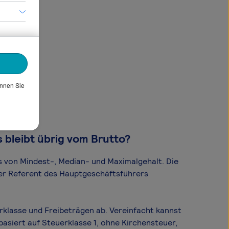
önnen Sie
 bleibt übrig vom Brutto?
s von Mindest-, Median- und Maximal­gehalt. Die
cher Referent des Hauptgeschäftsführers
rklasse und Freibeträgen ab. Vereinfacht kannst
asiert auf Steuerklasse 1, ohne Kirchensteuer,