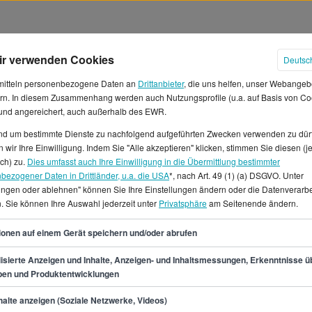
ir verwenden Cookies
Deutsc
mitteln personenbezogene Daten an
Drittanbieter
, die uns helfen, unser Webangeb
rn. In diesem Zusammenhang werden auch Nutzungsprofile (u.a. auf Basis von Co
 und angereichert, auch außerhalb des EWR.
und um bestimmte Dienste zu nachfolgend aufgeführten Zwecken verwenden zu dür
s Hauptgeschäftsführers Gehält
 wir Ihre Einwilligung. Indem Sie "Alle akzeptieren" klicken, stimmen Sie diesen (j
ich) zu.
Dies umfasst auch Ihre Einwilligung in die Übermittlung bestimmter
bezogener Daten in Drittländer, u.a. die USA
*, nach Art. 49 (1) (a) DSGVO. Unter
Hauptgeschäftsführers kannst
lungen oder ablehnen" können Sie Ihre Einstellungen ändern oder die Datenverarb
400 € pro Monat verdienen. Du
. Sie können Ihre Auswahl jederzeit unter
Privatsphäre
am Seitenende ändern.
stens 46.400 € und einem
54
 Das Durchschnittsgehalt
ionen auf einem Gerät speichern und/oder abrufen
at, also etwa 18 €
isierte Anzeigen und Inhalte, Anzeigen- und Inhaltsmessungen, Erkenntnisse ü
Referent des
pen und Produktentwicklungen
 Anzahl an Jobangeboten in
min.
46.400
€
g.Auf StepStone.de findest du
alte anzeigen (Soziale Netzwerke, Videos)