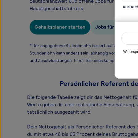
deutschlandweit 608 offene Jobs für den Beruf 
Aus Auth
Hauptgeschäftsführers.
Gehaltsplaner starten
Jobs für Persönli
* Der angegebene Stundenlohn basiert auf unseren ge
Widerspr
Stundenlohn kann anders sein, abhängig von Überstund
und Zusatzleistungen. Er ist Teil eines komplexen Ver
Persönlicher Referent de
Die folgende Tabelle zeigt dir das Netto­gehalt 
Werte geben dir eine realistische Einschätzung,
tatsächlich ausgezahlt wird.
Dein Nettogehalt als Persönlicher Referent des
du mit etwa 48 bis 65 Prozent deines Bruttogeha