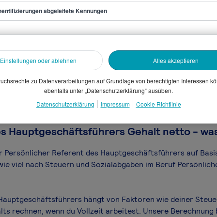
als Persönlicher Referent des
entifizierungen abgeleitete Kennungen
cher Referent des Hauptgeschäftsführers
Einstellungen oder ablehnen
Alles akzeptieren
sammelten Daten. Dein
uchsrechte zu Datenverarbeitungen auf Grundlage von berechtigten Interessen k
en, Branche, Selbstständigkeit
ebenfalls unter „Datenschutzerklärung“ ausüben.
gütungssystems.
Datenschutzerklärung
Impressum
Cookie Richtlinie
s Hauptgeschäftsführers Gehalt netto - was
für Persönlicher Referent des Hauptgeschäftsführers auf Basi
 wie viel nach Steuern und Sozialabgaben im Beruf Persönli
 Hauptgeschäftsführers hängt von Faktoren wie deiner Steue
lts rechnen, wenn du Vollzeit arbeitest. Unsere Berechnung b