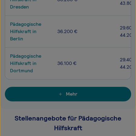
43.800
Dresden
Pädagogische
29.600
Hilfskraft in
36.200 €
44.200
Berlin
Pädagogische
29.400
Hilfskraft in
36.100 €
44.200
Dortmund
Mehr
Stellenangebote für Pädagogische
Hilfskraft