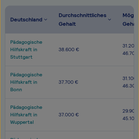
Durchschnittliches
Mögli
Deutschland
Gehalt
Gehal
Pädagogische
31.200 
Hilfskraft in
38.600 €
46.700
Stuttgart
Pädagogische
31.100 
Hilfskraft in
37.700 €
46.300
Bonn
Pädagogische
29.900
Hilfskraft in
37.000 €
45.100
Wuppertal