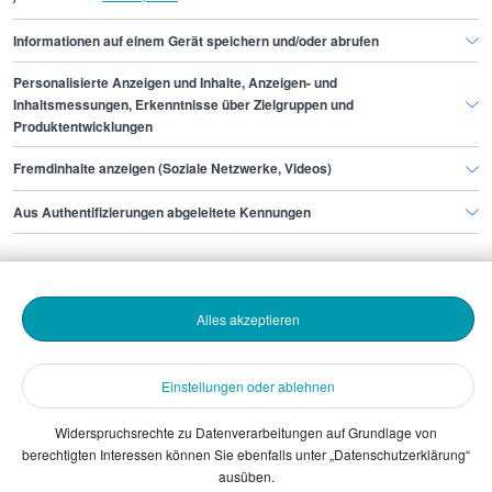
Informationen auf einem Gerät speichern und/oder abrufen
Personalisierte Anzeigen und Inhalte, Anzeigen- und
Finde den Job,
Inhaltsmessungen, Erkenntnisse über Zielgruppen und
Produktentwicklungen
der zu dir passt.
Fremdinhalte anzeigen (Soziale Netzwerke, Videos)
Stepstone
Aus Authentifizierungen abgeleitete Kennungen
Bewerbende
Alles akzeptieren
Arbeitgebende
Einstellungen oder ablehnen
Download
Widerspruchsrechte zu Datenverarbeitungen auf Grundlage von
berechtigten Interessen können Sie ebenfalls unter „Datenschutzerklärung“
The Stepstone Group GmbH © 2026
ausüben.