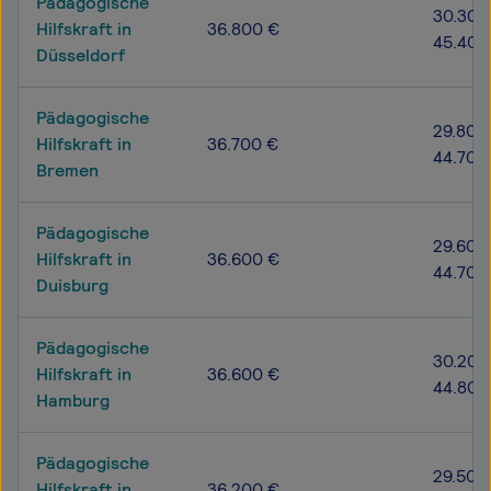
Pädagogische
30.300
Hilfskraft in
36.800 €
45.400
Düsseldorf
Pädagogische
29.800
Hilfskraft in
36.700 €
44.700
Bremen
Pädagogische
29.600
Hilfskraft in
36.600 €
44.700
Duisburg
Pädagogische
30.200
Hilfskraft in
36.600 €
44.800
Hamburg
Pädagogische
29.500
Hilfskraft in
36.200 €