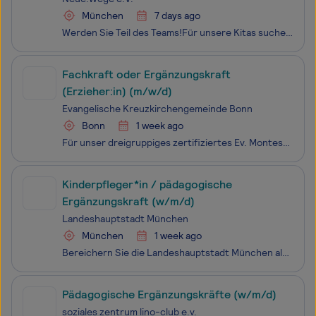
München
7 days ago
Werden Sie Teil des Teams!Für unsere Kitas suchen wir ab sofort motiviertePädagogische Fachkräfte (m/w/d) und Ergänzungskräfte (m/w/d) in VollzeitNEUE WEGE ist ein freier Träger der Kinder- und Jugendhilfe und seit über 30 Jahren in und um München aktiv. Wir unterstützen, in unseren verschiedenen Ei
Fachkraft oder Ergänzungskraft
(Erzieher:in) (m/w/d)
Evangelische Kreuzkirchengemeinde Bonn
Bonn
1 week ago
Für unser dreigruppiges zertifiziertes Ev. Montessori-Kinderhaus „Wittelsbacher Pänz“ in Bonn mit 63 Kindern von 2–6 Jahren suchen wir ab sofort eine Ergänzungskraft (m/w/d) oder eine pädagogische Fachkraft (Erzieher:in) (m/w/d). Fachkraft oder Ergänzungskraft (Erzieher:in) (m/w/d) Teil- oder Vollz
Kinderpfleger*in / pädagogische
Ergänzungskraft (w/m/d)
Landeshauptstadt München
München
1 week ago
Bereichern Sie die Landeshauptstadt München als Kinderpfleger*in / pädagogische Ergänzungskraft (w/m/d) Arbeitszeit: Vollzeit und Teilzeit möglich Beschäftigungsverhältnis: Unbefristet Eingruppierung: S 4 TVöD-SuE Start: baldmöglichst Verfahrensnummer: 24881 Ihr Einsatzbereich Ref
Pädagogische Ergänzungskräfte (w/m/d)
soziales zentrum lino-club e.v.