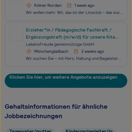
Kölner Norden
1 week ago
Wir wollen mehr. Wir, das ist der Linoclub – das soziale Zentrum e.V. Mehr Chancen, mehr Freizeit, mehr Bildung, mehr Zusammenhalt, mehr Gerechtigkeit und auch mehr Spass. Mehr Zukunft leben – das ist ein zentrales Ziel bei der Arbeit unserer fast 400 Haupt-, Neben- und Ehrenamtlichen Mitarbeiter:
Erzieher*in / Pädagogische Fachkraft /
Ergänzungskraft (m/w/d) für unsere Kita
LebensBaum in Mönchengladbach
LebensFreude gemeinnützige GmbH
Mönchengladbach
2 weeks ago
Wir suchen Sie – mit Herz, Haltung und Begeisterung für Kinder! Pädagogische Fachkräfte (m/w/d) Vollzeit oder Teilzeit | ab sofort | Mönchengladbach 4.000,00€ Einstiegsprämie – weil Sie uns wichtig sind! Sie möchten Kinder auf ihrem Weg ins Leben begleiten, ihre Neugier stärken und jeden Tag etw
Klicken Sie hier, um weitere Angebote anzuzeigen
Gehaltsinformationen für ähnliche
Jobbezeichnungen
Tagesvater/mutter
Kindergartenleiter/in