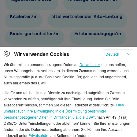
Kitaleiter/in
Stellvertretender Kita-Leitung
Kindergartenhelfer/in
Erlebnispädagoge/in
Hortleiter/in
Wir verwenden Cookies
Deutsch
Wir übermitteln personenbezogene Daten an
Drittanbieter
, die uns helfen,
unser Webangebot zu verbessern. In diesem Zusammenhang werden auch
Nutzungsprofile (u.a. auf Basis von Cookie-IDs) gebildet und angereichert,
auch außerhalb des EWR.
Alle angezeigten Gehaltsdaten beruhen auf
Hierfür und um bestimmte Dienste zu nachfolgend aufgeführten Zwecken
statistischen Erhebungen durch StepStone. Es sind
verwenden zu dürfen, benötigen wir Ihre Einwilligung. Indem Sie "Alle
Durchschnittswerte und die Angaben können nicht
akzeptieren" klicken, stimmen Sie diesen (jederzeit widerruflich) zu.
Dies
umfasst auch Ihre Einwilligung in die Übermittlung bestimmter
einzelnen Stellenangeboten zugeordnet werden.
personenbezogener Daten in Drittländer, u.a. die USA
*, nach Art. 49 (1) (a)
DSGVO. Unter "Einstellungen oder ablehnen" können Sie Ihre Einstellungen
Gehaltsinformationen
Bildung
ändern oder die Datenverarbeitung ablehnen. Sie können Ihre Auswahl
jederzeit unter
Privatsphäre
am Seitenende ändern.
Pädagogische Hilfskraft