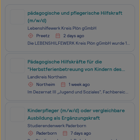
pädagogische und pflegerische Hilfskraft
(m/w/d)
Lebenshilfewerk Kreis Plön gGmbH
Preetz
2 days ago
Die LEBENSHILFEWERK Kreis Plön gGmbH wurde 1979 gegründet. Seit dieser Zeit sind die Lebenshilfe für Menschen mit geistiger Behinderung – Kreisvereinigung Plön e. V. und der Kreis Plön ihre Gesellschafter. Sie ist ein Unternehmen im sozialen Dienstleistungsbereich und Trägerin von Einrichtungen z
Pädagogische Hilfskräfte für die
"Herbstferienbetreuung von Kindern des
Ersten Grundschuljahres"
Landkreis Northeim
Northeim
1 week ago
Im Dezernat III „Jugend und Soziales“, Fachbereich 32 „Kinder und Familie“, suchen wir für die Ferienbetreuung von Kindern des Ersten Grundschuljahres in den Herbstferien an dem Standort Northeim pädagogische Hilfskräfte (m, w, d) - Entgeltgruppe S 3 TVöD - mit einer
Kinderpfleger (m/w/d) oder vergleichbare
Ausbildung als Ergänzungskraft
Studierendenwerk Paderborn
Paderborn
7 days ago