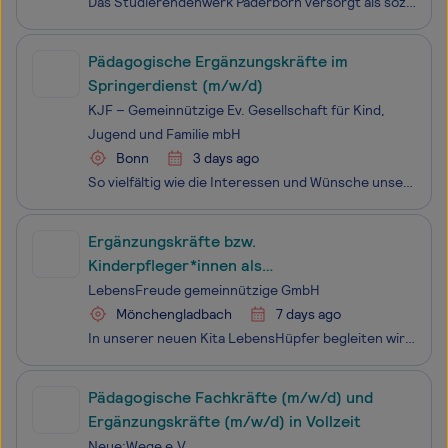
Das Studierendenwerk Paderborn versorgt als sozialer Wegbegleiter die fast 25.000 Studierenden an den Hochschulstandorten Paderborn, Hamm und Lippstadt. Mit unseren vielfältigen Dienstleistungen unterstützen wir Studierende in allen Lebenslagen – von der Wohnraumvermittlung über die Mensa bis hin zu
Pädagogische Ergänzungskräfte im
Springerdienst (m/w/d)
KJF – Gemeinnützige Ev. Gesellschaft für Kind,
Jugend und Familie mbH
Bonn
3 days ago
So vielfältig wie die Interessen und Wünsche unserer Kinder sind, so individuell sind auch die Professionen oder Aufgaben unserer Mitarbeitenden, egal ob Erzieher*in, Kinderpfleger*in, Küchenkraft, Sozialpädagog*in oder Dipl. Pädagog*in. Die gemeinnützige Evangelische Gesellschaft für Kind, Jugend
Ergänzungskräfte bzw.
Kinderpfleger*innen als
Inklusionsassistenz im Rahmen einer Face-
LebensFreude gemeinnützige GmbH
to-Face-Betreuung (m/w/d)
Mönchengladbach
7 days ago
In unserer neuen Kita LebensHüpfer begleiten wir Kinder in ihrer individuellen Entwicklung. Im Mittelpunkt stehen bei uns Beziehung, Vertrauen und die Stärken jedes einzelnen Kindes. Wir bieten den Kindern einen geschützten Raum für Forschergeist und Entdeckerlust Bewegung und Kreativität
Pädagogische Fachkräfte (m/w/d) und
Ergänzungskräfte (m/w/d) in Vollzeit
Neue:Wege e.V.