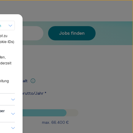
h
Jobs finden
ot zu
okie-IDs)
fen,
ederzeit
eitung
Mediangehalt
.600
€
brutto/Jahr *
ber
max.
66.400
€