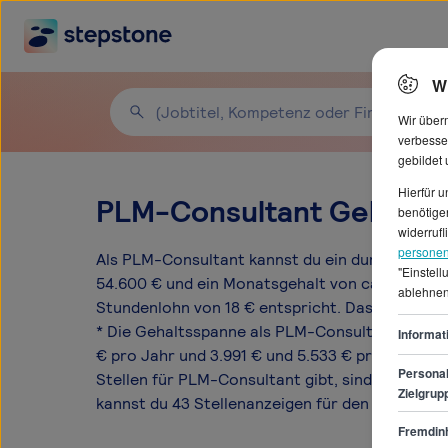
W
Wir über
verbesse
gebildet
Hierfür 
PLM-Consultant Gehälter
benötigen
widerrufl
personen
Als PLM-Consultant kannst du ein durchschnitt
"Einstel
54.600 € und ein Monatsgehalt von ca. 4.550 €
ablehnen
Stundenlohn von 18 € entspricht. Das Einstiegsg
* Die Gehaltsspanne als PLM-Consultant liegt 
Informat
€ pro Jahr und 3.991 € und 5.533 € pro Monat.St
Personal
Stellen für PLM-Consultant gibt, sind Hamburg
Zielgrup
kannst du 43 Stellenanzeigen für den Beruf PL
Fremdinh