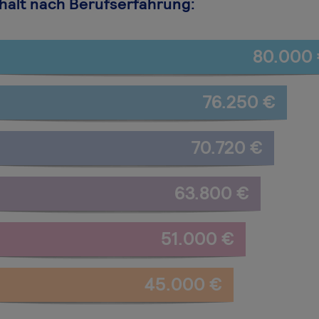
halt nach Berufserfahrung:
80.000
76.250 €
70.720 €
63.800 €
51.000 €
45.000 €