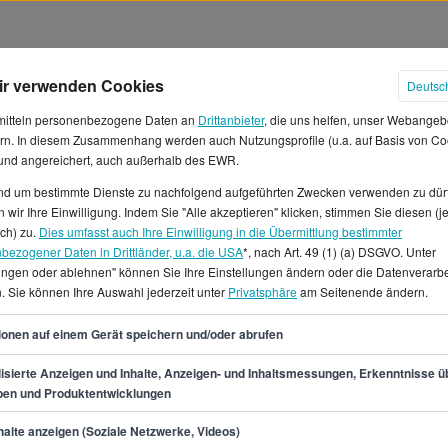
ir verwenden Cookies
Deutsc
mitteln personenbezogene Daten an
Drittanbieter
, die uns helfen, unser Webangeb
rn. In diesem Zusammenhang werden auch Nutzungsprofile (u.a. auf Basis von Co
 und angereichert, auch außerhalb des EWR.
und um bestimmte Dienste zu nachfolgend aufgeführten Zwecken verwenden zu dür
 in Deutschland
 wir Ihre Einwilligung. Indem Sie "Alle akzeptieren" klicken, stimmen Sie diesen (j
ich) zu.
Dies umfasst auch Ihre Einwilligung in die Übermittlung bestimmter
bezogener Daten in Drittländer, u.a. die USA
*, nach Art. 49 (1) (a) DSGVO. Unter
liches Jahresgehalt von
lungen oder ablehnen" können Sie Ihre Einstellungen ändern oder die Datenverarb
 erwarten, was einem
. Sie können Ihre Auswahl jederzeit unter
Privatsphäre
am Seitenende ändern.
ehalt liegt etwa bei 45.000 €.
54
zwischen 47.900 € und 66.400
ionen auf einem Gerät speichern und/oder abrufen
ädte, in denen es viele offene
isierte Anzeigen und Inhalte, Anzeigen- und Inhaltsmessungen, Erkenntnisse ü
, Bonn, Köln.Auf StepStone.de
pen und Produktentwicklungen
M-Consultant finden.
min.
47.900
€
alte anzeigen (Soziale Netzwerke, Videos)