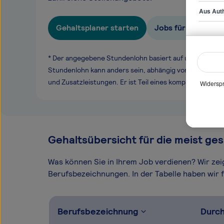
Aus Auth
Gehaltsplaner starten
Jobs für Online-R
* Der angegebene Stundenlohn basiert auf unseren ge
Stundenlohn kann anders sein, abhängig von Überstund
und Zusatzleistungen. Er ist Teil eines komplexen Ver
Widerspr
Gehaltsübersicht für die meist ges
Was können Sie in Ihrem Job verdienen? Wir ze
Berufsbezeichnungen. In der Tabelle haben wir fü
Berufsbezeichnung
Durch