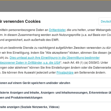
ir verwenden Cookies
Deutsc
mitteln personenbezogene Daten an
Drittanbieter
, die uns helfen, unser Webangeb
rn. In diesem Zusammenhang werden auch Nutzungsprofile (u.a. auf Basis von Co
 und angereichert, auch außerhalb des EWR.
und um bestimmte Dienste zu nachfolgend aufgeführten Zwecken verwenden zu dür
 wir Ihre Einwilligung. Indem Sie "Alle akzeptieren" klicken, stimmen Sie diesen (j
lter in Dresden
ich) zu.
Dies umfasst auch Ihre Einwilligung in die Übermittlung bestimmter
bezogener Daten in Drittländer, u.a. die USA
*, nach Art. 49 (1) (a) DSGVO. Unter
lungen oder ablehnen" können Sie Ihre Einstellungen ändern oder die Datenverarb
eitest, verdienst du
. Sie können Ihre Auswahl jederzeit unter
Privatsphäre
am Seitenende ändern.
ten Fall 44.800 €. Das
€, was einem Monatsgehalt von
38
ionen auf einem Gerät speichern und/oder abrufen
Stundenlohn von etwa 13 €.*In
ur/in auf StepStone.de 7
isierte Anzeigen und Inhalte, Anzeigen- und Inhaltsmessungen, Erkenntnisse ü
pen und Produktentwicklungen
ntenstelle, Teilzeit- oder
line-Redakteur/in in Dresden
min.
32.000
€
alte anzeigen (Soziale Netzwerke, Videos)