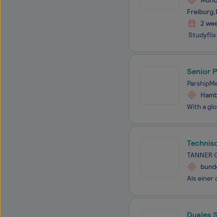
Münch
Freiburg
2 we
Senior P
ParshipM
Hambu
Technis
TANNER 
bund
Duales S