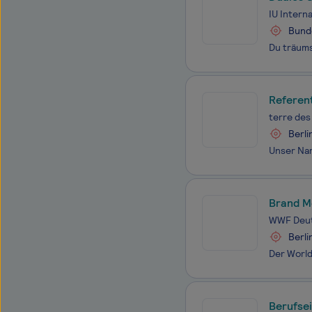
IU Intern
Bund
Referen
terre des
Berli
Brand M
WWF Deut
Berli
Berufse