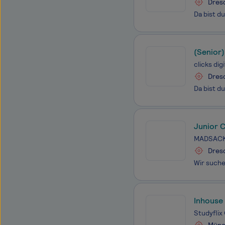
Dres
(Senior
clicks di
Dres
Junior 
MADSAC
Dres
Inhouse
Studyfli