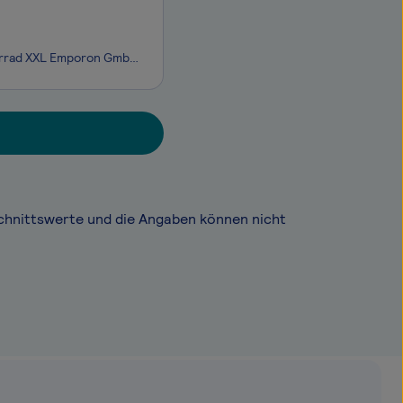
Mit insgesamt vier Filialen in Dresden, Chemnitz, Halle und Leipzig gehört die Fahrrad XXL Emporon GmbH & Co. KG als Mitglied der Fahrrad XXL-Gruppe zu den Marktführern im Fahrrad-Einzelhandel in Sachsen und Sachsen-Anhalt. Eine große Auswahl, kompetente Beratung und professioneller Service – das w
chnittswerte und die Angaben können nicht