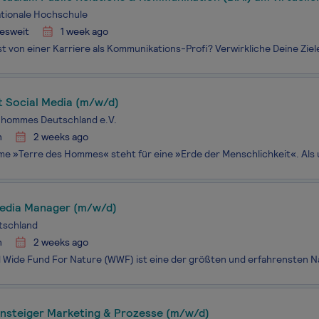
ationale Hochschule
esweit
1 week ago
t Social Media (m/w/d)
 hommes Deutschland e.V.
n
2 weeks ago
edia Manager (m/w/d)
schland
n
2 weeks ago
insteiger Marketing & Prozesse (m/w/d)