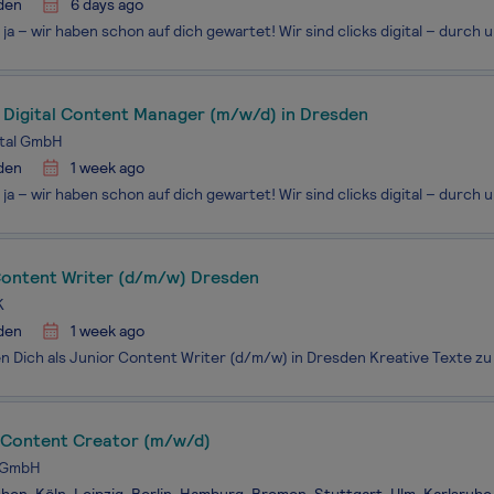
den
6 days ago
) Digital Content Manager (m/w/d) in Dresden
gital GmbH
den
1 week ago
Content Writer (d/m/w) Dresden
K
den
1 week ago
 Content Creator (m/w/d)
x GmbH