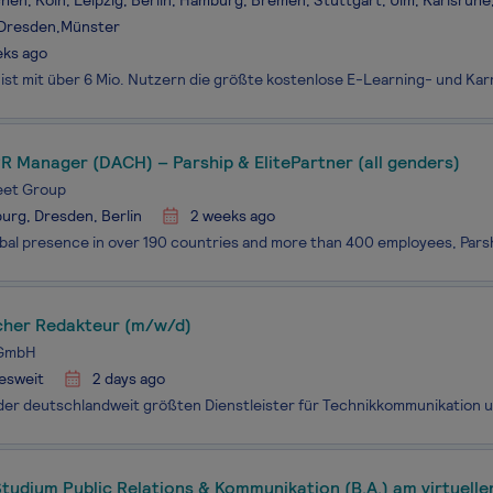
en, Köln, Leipzig, Berlin, Hamburg, Bremen, Stuttgart, Ulm, Karlsruhe
,Dresden,Münster
eks ago
R Manager (DACH) – Parship & ElitePartner (all genders)
eet Group
rg, Dresden, Berlin
2 weeks ago
cher Redakteur (m/w/d)
GmbH
esweit
2 days ago
tudium Public Relations & Kommunikation (B.A.) am virtuell