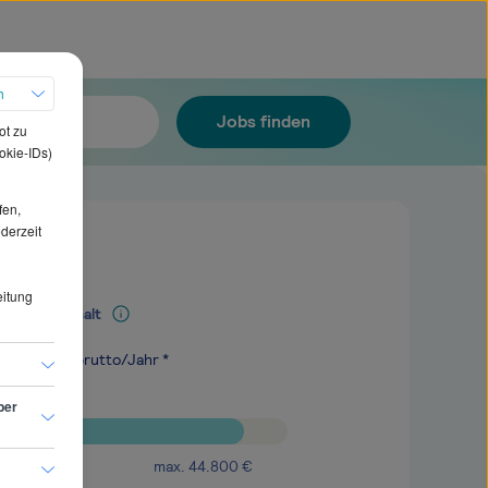
h
Jobs finden
ot zu
okie-IDs)
fen,
ederzeit
eitung
Mediangehalt
.200
€
brutto/Jahr *
ber
max.
44.800
€