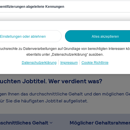
entifizierungen abgeleitete Kennungen
edakteur/in
sammelten Daten. Dein
Einstellungen oder ablehnen
Alles akzeptieren
en, Branche, Selbstständigkeit
gütungssystems.
uchsrechte zu Datenverarbeitungen auf Grundlage von berechtigten Interessen k
ebenfalls unter „Datenschutzerklärung“ ausüben.
Datenschutzerklärung
Impressum
Cookie Richtlinie
uchten Jobtitel. Wer verdient was?
igen Ihnen das durchschnittliche Gehalt und den möglichen 
r Sie die häufigsten Jobtitel aufgelistet.
schnittliches Gehalt
Möglicher Gehaltsrahme