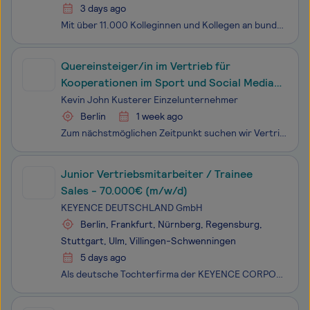
3 days ago
Mit über 11.000 Kolleginnen und Kollegen an bundesweit 200 Standorten gehört Tempton zu den größten Personaldienstleistern Deutschlands. Unser gemeinsames Ziel: motivierte Jobsuchende und Unternehmen, die personelle Unterstützung suchen, zusammenzubringen.Wir suchen nicht irgendeinen Mitarbeiter (m/
Quereinsteiger/in im Vertrieb für
Kooperationen im Sport und Social Media
(m/w/d)
Kevin John Kusterer Einzelunternehmer
Berlin
1 week ago
Zum nächstmöglichen Zeitpunkt suchen wir Vertriebsmitarbeiter für Kooperationen Sport & Social Media (m/w/d). Teilzeit / Vollzeit möglich.Wir sind ein modernes Maklerunternehmen im Finanzsektor mit Fokus auf Finanzoptimierungen, Investmentlösungen, Immobilienanbindungen und Krankenkassenprojekte, wo
Junior Vertriebsmitarbeiter / Trainee
Sales - 70.000€ (m/w/d)
KEYENCE DEUTSCHLAND GmbH
Berlin, Frankfurt, Nürnberg, Regensburg,
Stuttgart, Ulm, Villingen-Schwenningen
5 days ago
Als deutsche Tochterfirma der KEYENCE CORPORATION, einem der „World’s Most Innovative Companies“ (Forbes), bieten wir innovative Produkte im Bereich Industrie 4.0 und Digitalisierung wie Mikroskop-Systeme, industrielle Mess- und Automatisierungstechnik sowie 3D-Drucker an.Junior Vertriebsmitarbeiter