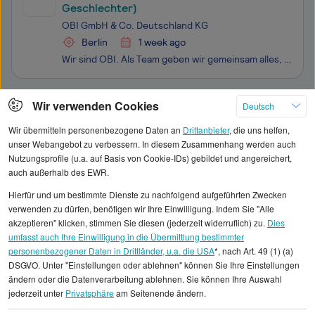
Geschlechter)
OBI GmbH & Co. Deutschland KG
Berlin
1 week ago
Wir sind OBI. Als Team geben wir gemeinsam alles, um die kleinen und großen Projekte unserer Kund:innen zu ermöglichen. Viele kluge Köpfe stehen dabei zusammen und erleben den ALLES MACHBAR Spirit. Sei auch du dabei!
Klicken Sie hier, um weitere Angebote anzuzeigen
Wir verwenden Cookies
Deutsch
Wir übermitteln personenbezogene Daten an
Drittanbieter
, die uns helfen,
unser Webangebot zu verbessern. In diesem Zusammenhang werden auch
Nutzungsprofile (u.a. auf Basis von Cookie-IDs) gebildet und angereichert,
auch außerhalb des EWR.
Alle angezeigten Gehaltsdaten beruhen auf
Hierfür und um bestimmte Dienste zu nachfolgend aufgeführten Zwecken
statistischen Erhebungen durch StepStone. Es sind
verwenden zu dürfen, benötigen wir Ihre Einwilligung. Indem Sie "Alle
Durchschnittswerte und die Angaben können nicht
akzeptieren" klicken, stimmen Sie diesen (jederzeit widerruflich) zu.
Dies
umfasst auch Ihre Einwilligung in die Übermittlung bestimmter
einzelnen Stellenangeboten zugeordnet werden.
personenbezogener Daten in Drittländer, u.a. die USA
*, nach Art. 49 (1) (a)
DSGVO. Unter "Einstellungen oder ablehnen" können Sie Ihre Einstellungen
Gehaltsinformationen
Vertrieb und Verkauf
ändern oder die Datenverarbeitung ablehnen. Sie können Ihre Auswahl
jederzeit unter
Privatsphäre
am Seitenende ändern.
Nachwuchsverkäufer/in
Nachwuchsverkäufer/in Berlin