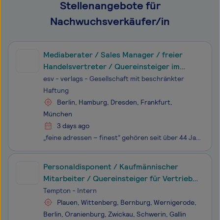
Stellenangebote für
Nachwuchsverkäufer/in
Mediaberater / Sales Manager / freier
Handelsvertreter / Quereinsteiger im
Vertrieb (m/w/d)
esv - verlags - Gesellschaft mit beschränkter
Haftung
Berlin, Hamburg, Dresden, Frankfurt,
München
3 days ago
„feine adressen – finest“ gehören seit über 44 Jahren zu den führenden Premium-Lifestyle Magazinen in Deutschland und bieten den attraktiven Rahmen für eine hochwertige Präsentation im Exklusivbereich. Unterstützen Sie uns bei der Suche nach den feinen Adressen Ihrer Region und werden Sie Teil unser
Personaldisponent / Kaufmännischer
Mitarbeiter / Quereinsteiger für Vertrieb
und Personal (m/w/d)
Tempton - Intern
Plauen, Wittenberg, Bernburg, Wernigerode,
Berlin, Oranienburg, Zwickau, Schwerin, Gallin