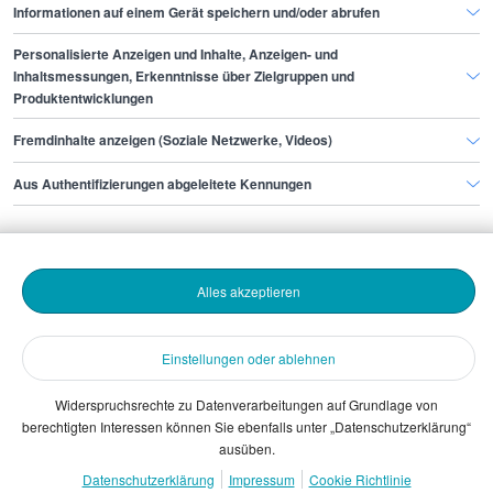
Informationen auf einem Gerät speichern und/oder abrufen
Personalisierte Anzeigen und Inhalte, Anzeigen- und
Finde den Job,
Inhaltsmessungen, Erkenntnisse über Zielgruppen und
Produktentwicklungen
der zu dir passt.
Fremdinhalte anzeigen (Soziale Netzwerke, Videos)
Stepstone
Aus Authentifizierungen abgeleitete Kennungen
Bewerbende
Alles akzeptieren
Arbeitgebende
Einstellungen oder ablehnen
Download
Widerspruchsrechte zu Datenverarbeitungen auf Grundlage von
berechtigten Interessen können Sie ebenfalls unter „Datenschutzerklärung“
The Stepstone Group GmbH © 2026
ausüben.
Datenschutzerklärung
Impressum
Cookie Richtlinie