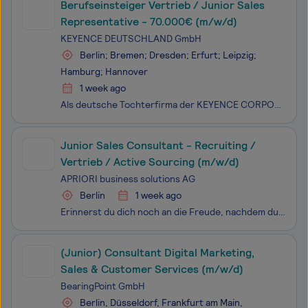
Berufseinsteiger Vertrieb / Junior Sales
Representative - 70.000€ (m/w/d)
KEYENCE DEUTSCHLAND GmbH
Berlin; Bremen; Dresden; Erfurt; Leipzig;
Hamburg; Hannover
1 week ago
Als deutsche Tochterfirma der KEYENCE CORPORATION, einem der „World’s Most Innovative Companies“ (Forbes), bieten wir innovative Produkte im Bereich Industrie 4.0 und Digitalisierung wie Mikroskop-Systeme, industrielle Mess- und Automatisierungstechnik sowie 3D-Drucker an.Berufseinsteiger Vertrieb /
Junior Sales Consultant - Recruiting /
Vertrieb / Active Sourcing (m/w/d)
APRIORI business solutions AG
Berlin
1 week ago
Erinnerst du dich noch an die Freude, nachdem du dein Ziel erreicht hast? Dieses Gefühl kannst du bei uns jeden Tag erleben! Unser Fokus liegt auf der Vermittlung von hochqualifizierten Fach- und Führungskräften sowohl in Festanstellung als auch auf freiberuflicher Basis. Jeder Personalberater ist a
(Junior) Consultant Digital Marketing,
Sales & Customer Services (m/w/d)
BearingPoint GmbH
Berlin, Düsseldorf, Frankfurt am Main,