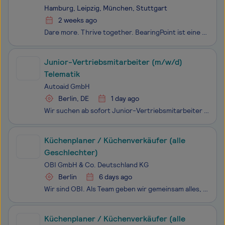
Hamburg, Leipzig, München, Stuttgart
2 weeks ago
Dare more. Thrive together. BearingPoint ist eine unabhängige Management- und Technologieberatung mit europäischen Wurzeln und globaler Reichweite. Gemeinsam mit unseren Kunden gehen wir mutig neue Wege und führen sie zuverlässig ans Ziel – mit exzellenter Beratung, technischer Expertise und ec
Junior-Vertriebsmitarbeiter (m/w/d)
Telematik
Autoaid GmbH
Berlin, DE
1 day ago
Wir suchen ab sofort Junior-Vertriebsmitarbeiter (m/w/d) Telematik Du begeisterst dich für Autos und bist kommunikationsstark? Dann bist du bei uns genau richtig: Werde Teil unseres Vertriebsteams und unterstütze uns bei der Neukundengewinnung! autoaid ist das führende Unternehmen für das Connected
Küchenplaner / Küchenverkäufer (alle
Geschlechter)
OBI GmbH & Co. Deutschland KG
Berlin
6 days ago
Wir sind OBI. Als Team geben wir gemeinsam alles, um die kleinen und großen Projekte unserer Kund:innen zu ermöglichen. Viele kluge Köpfe stehen dabei zusammen und erleben den ALLES MACHBAR Spirit. Sei auch du dabei!
Küchenplaner / Küchenverkäufer (alle