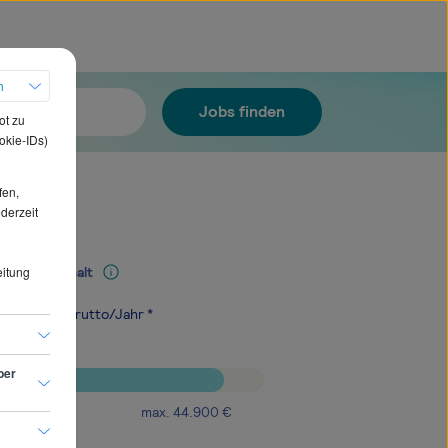
h
Jobs finden
ot zu
okie-IDs)
fen,
ederzeit
eitung
Mediangehalt
.700
€
brutto/Jahr *
ber
max.
44.900
€