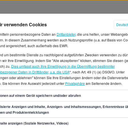
ir verwenden Cookies
Deutsc
mitteln personenbezogene Daten an
Drittanbieter
, die uns helfen, unser Webangeb
rn. In diesem Zusammenhang werden auch Nutzungsprofile (u.a. auf Basis von Co
 und angereichert, auch außerhalb des EWR.
und um bestimmte Dienste zu nachfolgend aufgeführten Zwecken verwenden zu dür
er in Deutschland
 wir Ihre Einwilligung. Indem Sie "Alle akzeptieren" klicken, stimmen Sie diesen (j
ich) zu.
Dies umfasst auch Ihre Einwilligung in die Übermittlung bestimmter
bezogener Daten in Drittländer, u.a. die USA
*, nach Art. 49 (1) (a) DSGVO. Unter
du ein Durchschnittsgehalt
lungen oder ablehnen" können Sie Ihre Einstellungen ändern oder die Datenverarb
Durchschnitt liegt bei etwa
. Sie können Ihre Auswahl jederzeit unter
Privatsphäre
am Seitenende ändern.
twa 3.141 € und einem
37
 es viele offene Stellen für
ionen auf einem Gerät speichern und/oder abrufen
hum.Für den Beruf als
isierte Anzeigen und Inhalte, Anzeigen- und Inhaltsmessungen, Erkenntnisse ü
 in ganz Deutschland 4114
pen und Produktentwicklungen
min.
32.200
€
alte anzeigen (Soziale Netzwerke, Videos)