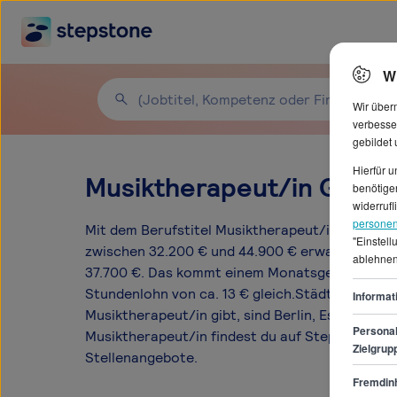
W
Wir über
verbesse
gebildet
Hierfür 
Musiktherapeut/in Gehält
benötigen
widerrufl
personen
Mit dem Berufstitel Musiktherapeut/in kannst 
"Einstel
zwischen 32.200 € und 44.900 € erwarten. Der 
ablehnen
37.700 €. Das kommt einem Monatsgehalt von e
Stundenlohn von ca. 13 € gleich.Städte, in denen
Informat
Musiktherapeut/in gibt, sind Berlin, Essen, Boc
Personal
Musiktherapeut/in findest du auf StepStone.de
Zielgrup
Stellenangebote.
Fremdinh