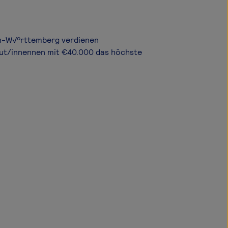
den-W√ºrttemberg verdienen
eut/innennen mit €40.000 das höchste