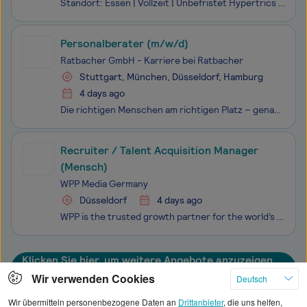
Standort: Essen | Vollzeit | Unbefristet Hypertrics ist eine wachstumsstarke HR-Tech-Plattform mit Sitz in Essen, die mittelständische Unternehmen und Konzerne bei der zielgerichteten, nachhaltigen Besetzung offener Positionen unterstützt – vom Fachspezialisten bis zur Führungsebene. Für unsere Abt
Personalberater (m/w/d)
Ratbacher GmbH - Karriere bei Ratbacher
Stuttgart, München, Düsseldorf, Hamburg
4 days ago
Die richtigen Menschen am richtigen Platz – genau hier entsteht echter Erfolg. Und genau hier kommst du ins Spiel.Als spezialisierte Personalberatung in den Bereichen IT, SAP und Real Estate bringt Ratbacher Unternehmen und Talente zusammen, die wirklich zueinander passen. Unser Anspruch: nicht einf
Recruiter / Talent Acquisition Manager
(Mensch)
WPP Media Germany
Düsseldorf
4 days ago
WPP is the trusted growth partner for the world’s leading brands. With exceptional talent, trusted data and intelligence, and world-class partnerships – all united by our pioneering agentic marketing platform, WPP Open – we help clients navigate change, capture opportunity, and deliver transformatio
Klicken Sie hier, um weitere Angebote anzuzeigen
Wir verwenden Cookies
Deutsch
Wir übermitteln personenbezogene Daten an
Drittanbieter
, die uns helfen,