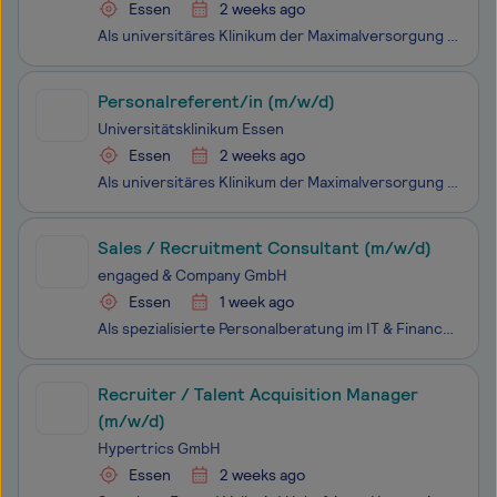
Essen
2 weeks ago
Als universitäres Klinikum der Maximalversorgung mit einer Kapazität von rund 1.300 Betten betreuen wir mit über 8.000 Beschäftigten in 30 Kliniken, 27 Instituten und Fachzentren jährlich 225.000 Patienten. Unser Haus bietet medizinische Versorgung, modernste Diagnostik und umfassende Therapie mit h
Personalreferent/in (m/w/d)
Universitätsklinikum Essen
Essen
2 weeks ago
Als universitäres Klinikum der Maximalversorgung mit einer Kapazität von rund 1.300 Betten betreuen wir mit über 8.000 Beschäftigten in 30 Kliniken, 27 Instituten und Fachzentren jährlich 225.000 Patienten. Unser Haus bietet medizinische Versorgung, modernste Diagnostik und umfassende Therapie mit h
Sales / Recruitment Consultant (m/w/d)
engaged & Company GmbH
Essen
1 week ago
Als spezialisierte Personalberatung im IT & Finance Bereich agieren wir täglich als Bindeglied zwischen qualifizierten Talenten und Unternehmen unterschiedlicher Branchen. Unser Team, bestehend aus über 70 Mitarbeitenden, einschließlich 35 Recruitment Consultants, setzt sich täglich dafür ein, d
Recruiter / Talent Acquisition Manager
(m/w/d)
Hypertrics GmbH
Essen
2 weeks ago