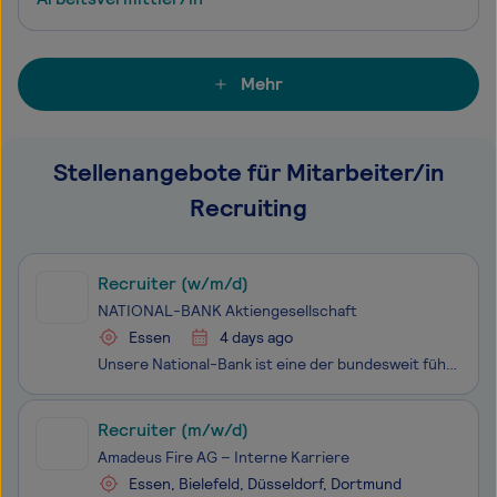
Mehr
Stellenangebote für Mitarbeiter/in
Recruiting
Recruiter (w/m/d)
NATIONAL-BANK Aktiengesellschaft
Essen
4 days ago
Unsere National-Bank ist eine der bundesweit führenden konzernfreien regional tätigen Institute für Privat- und Firmenkunden sowie mittelständische institutionelle Investoren. 1921 in Berlin gegründet, ist sie seit 1922 in Essen beheimatet. Unser geschäftlicher Erfolg spricht eine eigene Sprache. Da
Recruiter (m/w/d)
Amadeus Fire AG – Interne Karriere
Essen, Bielefeld, Düsseldorf, Dortmund