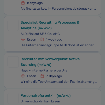
5 days ago
Als finanzstarkes, im Personaldienstleistungs- und Weiterbildungsmarkt breit aufgestelltes Unternehmen, bieten wir Dir optimale Bedingungen für Deinen nächsten Karriereschritt im Vertrieb mit Fokus auf die Dienstleistungen der Arbeitnehmerüberlassung (Zeitarbeit), der Personalvermittlung und des Int
Specialist Recruiting Processes &
Analytics (m/w/d)
ALDI Einkauf SE & Co. oHG
Essen
1 week ago
Die Unternehmensgruppe ALDI Nord ist einer der führenden Lebensmitteleinzelhändler. Mit einer Tradition von über 110 Jahren steht ALDI für die Erfindung des Discount-Prinzips. Unsere Mission ist es, Menschen überall und jederzeit mit dem zu versorgen, was sie für ihr tägliches Leben brauchen: qualit
Recruiter mit Schwerpunkt Active
Sourcing (m/w/d)
Hays – Interne Karriere bei Uns
Essen
5 days ago
Wir sind die Top-Antwort auf den Fachkräftemangel. Gemeinsam mit mehr als 13.000 Mitarbeitenden in 32 Ländern bringen wir qualifizierte Talente mit Unternehmen zusammen und stärken so den Arbeitsmarkt. Das ist unsere Deutschlandaufgabe - mit der wir Menschen, Unternehmen und die Gesellschaft nachhal
Personalreferent/in (m/w/d)
Universitätsklinikum Essen