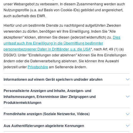
unser Webangebot zu verbessern. In diesem Zusammenhang werden auch
Nutzungsprofile (u.a. auf Basis von Cookie-IDs) gebildet und angereichert,
Alle angezeigten Gehaltsdaten beruhen auf
auch außerhalb des EWR.
statistischen Erhebungen durch StepStone. Es sind
Hierfür und um bestimmte Dienste zu nachfolgend aufgeführten Zwecken
Durchschnittswerte und die Angaben können nicht
verwenden zu dürfen, benötigen wir Ihre Einwilligung. Indem Sie "Alle
einzelnen Stellenangeboten zugeordnet werden.
akzeptieren" klicken, stimmen Sie diesen (jederzeit widerruflich) zu.
Dies
umfasst auch Ihre Einwilligung in die Übermittlung bestimmter
personenbezogener Daten in Drittländer, u.a. die USA
*, nach Art. 49 (1) (a)
Gehaltsinformationen
Personal
DSGVO. Unter "Einstellungen oder ablehnen" können Sie Ihre Einstellungen
Mitarbeiter/in Recruiting
ändern oder die Datenverarbeitung ablehnen. Sie können Ihre Auswahl
jederzeit unter
Privatsphäre
am Seitenende ändern.
Mitarbeiter/in Recruiting Essen
Informationen auf einem Gerät speichern und/oder abrufen
Personalisierte Anzeigen und Inhalte, Anzeigen- und
Finde den Job,
Inhaltsmessungen, Erkenntnisse über Zielgruppen und
Produktentwicklungen
der zu dir passt.
Fremdinhalte anzeigen (Soziale Netzwerke, Videos)
Stepstone
Aus Authentifizierungen abgeleitete Kennungen