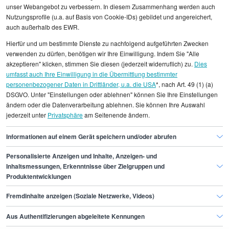
unser Webangebot zu verbessern. In diesem Zusammenhang werden auch
Nutzungsprofile (u.a. auf Basis von Cookie-IDs) gebildet und angereichert,
Alle angezeigten Gehaltsdaten beruhen auf
auch außerhalb des EWR.
statistischen Erhebungen durch StepStone. Es sind
Hierfür und um bestimmte Dienste zu nachfolgend aufgeführten Zwecken
Durchschnittswerte und die Angaben können nicht
verwenden zu dürfen, benötigen wir Ihre Einwilligung. Indem Sie "Alle
einzelnen Stellenangeboten zugeordnet werden.
akzeptieren" klicken, stimmen Sie diesen (jederzeit widerruflich) zu.
Dies
umfasst auch Ihre Einwilligung in die Übermittlung bestimmter
personenbezogener Daten in Drittländer, u.a. die USA
*, nach Art. 49 (1) (a)
Gehaltsinformationen
Personal
DSGVO. Unter "Einstellungen oder ablehnen" können Sie Ihre Einstellungen
Mitarbeiter/in Recruiting
ändern oder die Datenverarbeitung ablehnen. Sie können Ihre Auswahl
jederzeit unter
Privatsphäre
am Seitenende ändern.
Mitarbeiter/in Recruiting Bielefeld
Informationen auf einem Gerät speichern und/oder abrufen
Personalisierte Anzeigen und Inhalte, Anzeigen- und
Finde den Job,
Inhaltsmessungen, Erkenntnisse über Zielgruppen und
Produktentwicklungen
der zu dir passt.
Fremdinhalte anzeigen (Soziale Netzwerke, Videos)
Stepstone
Aus Authentifizierungen abgeleitete Kennungen