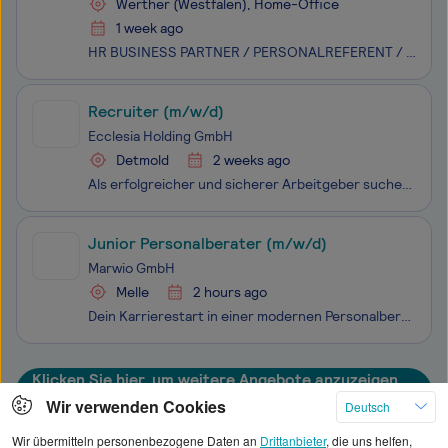
Werther (Westfalen), Home-Office
1 week ago
HR BUSINESS PARTNER / PERSONALREFERENT / HR GENERALIST m/w/d Jobtyp: Vollzeit oder TeilzeitOrt: Werther / remoteStart: ab sofortJoblevel: HR Business Partner m/w/d # WIR SUCHEN... ...Personaler / Personalerinnen, für die Teamarbeit keine Floskel ist und die mit uns die Vision teilen HR AS A SERVICE
Recruiter (m/w/d)
Ecclesia Holding GmbH
Detmold
2 weeks ago
Als erfolgreicher und sicherer Arbeitgeber suchen wir eine Persönlichkeit mit der Begeisterung für Mitarbeitergewinnung. Wir bieten eine spannende und verantwortungsvolle Aufgabe in einem zukunftsorientierten Unternehmen, in dem du deine Fähigkeiten und Kompetenzen im Recruiting voll einbringen und
Junior Personalberater (m/w/d)
Marwio GmbH
Melle
2 hours ago
Dein Karrierestart in einer modernen PersonalberatungDu suchst keinen gewöhnlichen Berufseinstieg?Du möchtest Verantwortung übernehmen, mit Menschen arbeiten und Dich fachlich wie persönlich schnell weiterentwickeln?Dann könnte Marwio genau der richtige Ort für Deinen Karrierestart sein.Wir sind ein
Klicken Sie hier, um weitere Angebote anzuzeigen
Wir verwenden Cookies
Deutsch
Wir übermitteln personenbezogene Daten an
Drittanbieter
, die uns helfen,