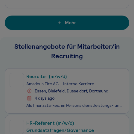
Mehr
Stellenangebote für Mitarbeiter/in
Recruiting
Recruiter (m/w/d)
Amadeus Fire AG – Interne Karriere
Essen, Bielefeld, Düsseldorf, Dortmund
4 days ago
Als finanzstarkes, im Personaldienstleistungs- und Weiterbildungsmarkt breit aufgestelltes Unternehmen, bieten wir Dir optimale Bedingungen für Deinen nächsten Karriereschritt im Vertrieb mit Fokus auf die Dienstleistungen der Arbeitnehmerüberlassung (Zeitarbeit), der Personalvermittlung und des Int
HR-Referent (m/w/d)
Grundsatzfragen/Governance