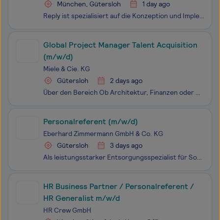
München, Gütersloh
1 day ago
Reply ist spezialisiert auf die Konzeption und Implementierung von Lösungen, die auf neuen Kommunikationskanälen und digitalen Medien basieren. Mit einem Netzwerk hoch spezialisierter Unternehmen definiert und entwickelt Reply Geschäftsmodelle, die durch KI, Big Data, Cloud Computing, digitale Medie
Global Project Manager Talent Acquisition
(m/w/d)
Miele & Cie. KG
Gütersloh
2 days ago
Über den Bereich Ob Architektur, Finanzen oder Human Resources – in der Administration gibt es zahlreiche Bereiche mit vielfältigen Möglichkeiten. Hier gestalten wir die Grundlagen für nachhaltigen Erfolg bei Miele. Unsere Teams sorgen für reibungslose Abläufe, strategische Steuerung und ein inspir
Personalreferent (m/w/d)
Eberhard Zimmermann GmbH & Co. KG
Gütersloh
3 days ago
Als leistungsstarker Entsorgungsspezialist für Sonderabfälle leisten wir einen wertvollen Beitrag für einen umweltgerechten und nachhaltigen Umgang mit Schad- und Gefahrstoffen. Wir sehen uns in der Verantwortung, Abfallmengen zu reduzieren und wiederverwertbare Stoffe in den Wirtschaftskreislauf zu
HR Business Partner / Personalreferent /
HR Generalist m/w/d
HR Crew GmbH