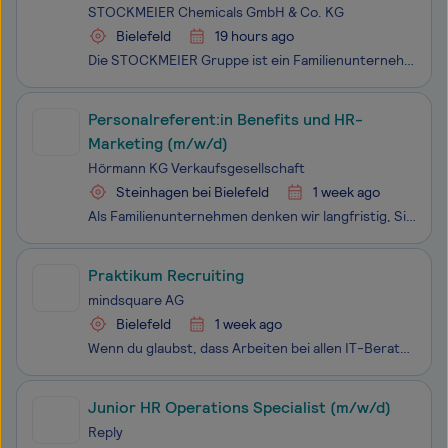
STOCKMEIER Chemicals GmbH & Co. KG
Bielefeld
19 hours ago
Die STOCKMEIER Gruppe ist ein Familienunternehmen in der dritten Generation. Wir haben uns in 100 Jahren von einem regionalen Handelshaus zu einer internationalen Unternehmensgruppe mit über 2.000 Mitarbeitenden und mehr als 50 Standorten weltweit entwickelt. Heute umfasst die STOCKMEIER Gruppe Unte
Personalreferent:in Benefits und HR-
Marketing (m/w/d)
Hörmann KG Verkaufsgesellschaft
Steinhagen bei Bielefeld
1 week ago
Als Familienunternehmen denken wir langfristig, Sie auch? Dann kommen Sie in unser Team. Bei Hörmann - Europas führendem Anbieter für Tore, Türen, Zargen und Antriebe - erwarten Sie abwechslungsreiche Aufgaben, ein engagiertes und motiviertes Team, ein verantwortungsbewusstes und innovatives U
Praktikum Recruiting
mindsquare AG
Bielefeld
1 week ago
Wenn du glaubst, dass Arbeiten bei allen IT-Beratungen gleich ist. Free your mind! Bei mindsquare geht´s um mehr: mehr Anspruch, mehr Impact, mehr du. Hier kommst du nicht einfach irgendwo unter. Du wirst Teil einer einzigartigen Community, die dich fordert, fördert und feiert. Wer bei un
Junior HR Operations Specialist (m/w/d)
Reply