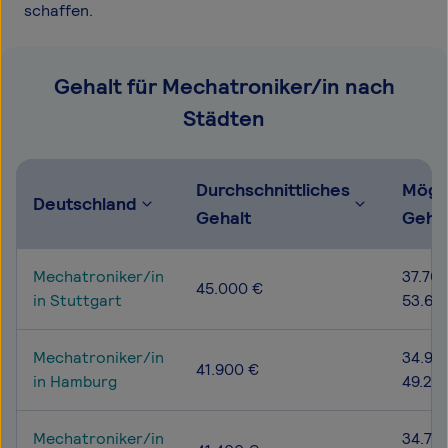
schaffen.
Gehalt für Mechatroniker/in nach
Städten
Durchschnittliches
Mögl
Deutschland
Gehalt
Geha
Mechatroniker/in
37.700
45.000 €
in Stuttgart
53.60
Mechatroniker/in
34.90
41.900 €
in Hamburg
49.20
Mechatroniker/in
34.70