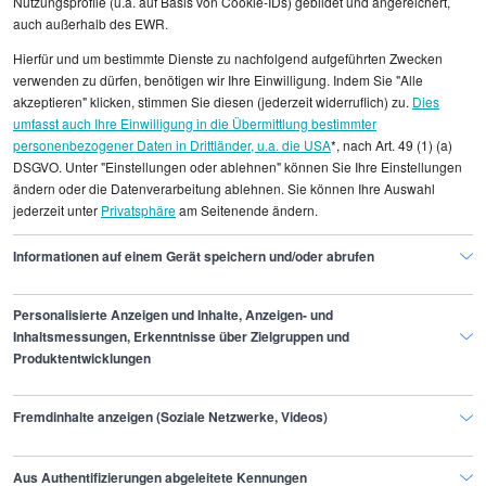
Nutzungsprofile (u.a. auf Basis von Cookie-IDs) gebildet und angereichert,
Handwerk, etwa in kleineren Werkstätten oder im
auch außerhalb des EWR.
Elektroinstallationsgewerbe, häufig geringer aus.
Die Energiewirtschaft und der Bereich
Hierfür und um bestimmte Dienste zu nachfolgend aufgeführten Zwecken
verwenden zu dürfen, benötigen wir Ihre Einwilligung. Indem Sie "Alle
erneuerbare Energien bieten Mechatronikern
akzeptieren" klicken, stimmen Sie diesen (jederzeit widerruflich) zu.
Dies
ebenfalls attraktive Gehälter. Branchen mit
umfasst auch Ihre Einwilligung in die Übermittlung bestimmter
höherer Tarifbindung und größeren
personenbezogener Daten in Drittländer, u.a. die USA
*, nach Art. 49 (1) (a)
Gewinnmargen können systematisch bessere
DSGVO. Unter "Einstellungen oder ablehnen" können Sie Ihre Einstellungen
Konditionen bieten. Bei der Jobwahl sollten
ändern oder die Datenverarbeitung ablehnen. Sie können Ihre Auswahl
jederzeit unter
Privatsphäre
am Seitenende ändern.
Mechatroniker daher nicht nur die Tätigkeit
selbst, sondern auch die Branchenperspektiven
Informationen auf einem Gerät speichern und/oder abrufen
berücksichtigen.
Personalisierte Anzeigen und Inhalte, Anzeigen- und
Inhaltsmessungen, Erkenntnisse über Zielgruppen und
Produktentwicklungen
Finde den Job,
Fremdinhalte anzeigen (Soziale Netzwerke, Videos)
der zu dir passt.
Aus Authentifizierungen abgeleitete Kennungen
Stepstone