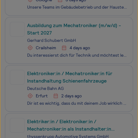
Unsere Teams im Gebäudebetrieb und der Haustechnik sorgen dafür, dass alle technischen Anlagen reibungslos funktionieren und Gebäude optimal instand gehalten werden. Ob Wartung, Reparatur oder technisches Facility Management – wir gewährleisten eine sichere und effiziente Umgebung für Mitarbeiter,
Ausbildung zum Mechatroniker (m/w/d) -
Start 2027
Gerhard Schubert GmbH
Crailsheim
4 days ago
Du interessierst dich für Technik und möchtest lernen wie man Roboter, Werkzeuge, Baugruppen und komplette Verpackungsmaschinen von Grund auf montiert ? Möchtest aber auch erfahren wie man Baugruppen und Transportroboter verdrahtet, sowie unsere Maschinen in Betrieb nimmt und damit zum Leb
Elektroniker:in / Mechatroniker:in für
Instandhaltung Schienenfahrzeuge
Deutsche Bahn AG
Erfurt
2 days ago
Dir ist es wichtig, dass du mit deinem Job wirklich etwas bewegst. Finde deinen Platz in einem von über 500 Berufen bei der Deutschen Bahn. Wir bieten Profis und Berufsstarter:innen sichere Jobs mit Zukunftsperspektiven. Bewirb dich jetzt für ein Team, das sich gegenseitig unterstützt und auf die Zu
Elektriker:in / Elektroniker:in /
Mechatroniker:in als Instandhalter:in
(m/w/d)
thyssenkrupp Automotive Systems GmbH