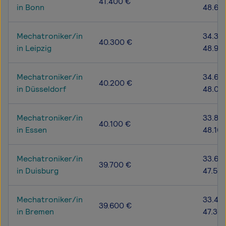
41.400 €
in Bonn
48.60
Mechatroniker/in
34.30
40.300 €
in Leipzig
48.90
Mechatroniker/in
34.60
40.200 €
in Düsseldorf
48.00
Mechatroniker/in
33.80
40.100 €
in Essen
48.10
Mechatroniker/in
33.60
39.700 €
in Duisburg
47.50
Mechatroniker/in
33.40
39.600 €
in Bremen
47.30