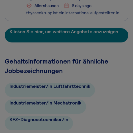
Allershausen
6 days ago
thyssenkrupp ist ein international aufgestellter Industrie- und Technologiekonzern mit mehr als 93.000 Beschäftigten. In 48 Ländern erwirtschaftete das Unternehmen im Geschäftsjahr 2024/2025 einen Umsatz von rund 33 Mrd. €. Die Geschäftsaktivitäten sind in fünf Segmenten gebündelt: Automotive Techno
Klicken Sie hier, um weitere Angebote anzuzeigen
Gehaltsinformationen für ähnliche
Jobbezeichnungen
Industriemeister/in Luftfahrttechnik
Industriemeister/in Mechatronik
KFZ-Diagnosetechniker/in