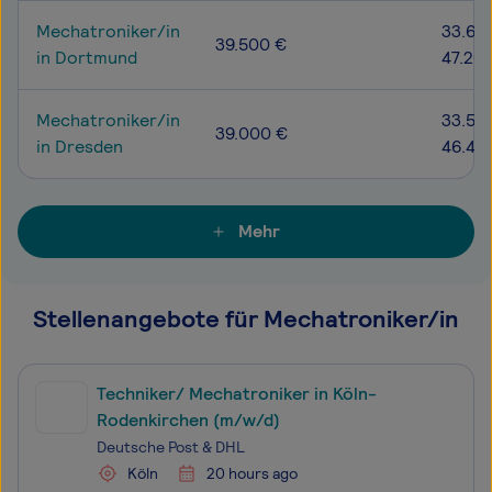
Mechatroniker/in
33.60
39.500 €
in Dortmund
47.20
Mechatroniker/in
33.50
39.000 €
in Dresden
46.40
Mehr
Stellenangebote für Mechatroniker/in
Techniker/ Mechatroniker in Köln-
Rodenkirchen (m/w/d)
Deutsche Post & DHL
Köln
20 hours ago