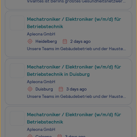
Vivantes ist Berlins größtes Gesundheitsnetzwerk – gemeinsam verbunden in der Arbeit mit und an den Menschen. In über 100 Fachkliniken, Instituten und Pflegeeinrichtungen stellen wir die erstklassige medizinische und pflegerische Versorgung für einen großen Teil der Berliner*innen sicher. Wie Berlin
Mechatroniker / Elektroniker (w/m/d) für
Betriebstechnik
Apleona GmbH
Heidelberg
2 days ago
Unsere Teams im Gebäudebetrieb und der Haustechnik sorgen dafür, dass alle technischen Anlagen reibungslos funktionieren und Gebäude optimal instand gehalten werden. Ob Wartung, Reparatur oder technisches Facility Management – wir gewährleisten eine sichere und effiziente Umgebung für Mitarbeiter,
Mechatroniker / Elektroniker (w/m/d) für
Betriebstechnik in Duisburg
Apleona GmbH
Duisburg
3 days ago
Unsere Teams im Gebäudebetrieb und der Haustechnik sorgen dafür, dass alle technischen Anlagen reibungslos funktionieren und Gebäude optimal instand gehalten werden. Ob Wartung, Reparatur oder technisches Facility Management – wir gewährleisten eine sichere und effiziente Umgebung für Mitarbeiter,
Mechatroniker / Elektroniker (w/m/d) für
Betriebstechnik
Apleona GmbH
Cologne
3 days ago