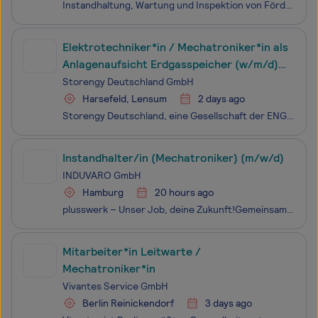
Instandhaltung, Wartung und Inspektion von Förderanlagen, Paket- und Briefsortieranlagen Fehlersuche und Behebung bei Stillstand und Störung an den betriebstechnischen Einrichtungen Laufende Prüfung des Anlagenzustandes und Überwachung der Produktion hinsichtlich technischer Daten IT-
Elektrotechniker*in / Mechatroniker*in als
Anlagenaufsicht Erdgasspeicher (w/m/d)
auf zwei Standorten
Storengy Deutschland GmbH
Harsefeld, Lensum
2 days ago
Storengy Deutschland, eine Gesellschaft der ENGIE-Gruppe, gehört zu den führenden Gasspeicherunternehmen Deutschlands. Mit unseren rund 150 Mitarbeitenden deutschlandweit sind wir zuverlässiger Partner für Speicherdienstleistungen: Wir planen, bauen und betreiben Speicheranlagen und vermarkten deren
Instandhalter/in (Mechatroniker) (m/w/d)
INDUVARO GmbH
Hamburg
20 hours ago
plusswerk – Unser Job, deine Zukunft!Gemeinsam finden wir deinen neuen Arbeitsplatz.Wir bieten Dir Chancen als Instandhalter/in (Mechatroniker) (m/w/d) in Hamburg und Umgebung
Mitarbeiter*in Leitwarte /
Mechatroniker*in
Vivantes Service GmbH
Berlin Reinickendorf
3 days ago