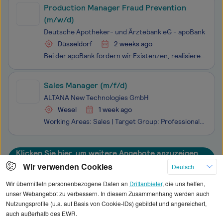
Production Manager Fraud Prevention
(m/w/d)
Deutsche Apotheker- und Ärztebank eG - apoBank
Düsseldorf
2 weeks ago
Bei der apoBank fördern wir Existenzen, realisieren zukunftsweisende Projekte und sind ein starker und zuverlässiger Partner für den deutschen Gesundheitsmarkt. Wir sind die größte Bank für alle akademischen Heilberuflerinnen und Heilberufler in Deutschland.Meistere mit uns die spannenden Herausford
Sales Manager (m/f/d)
ALTANA New Technologies GmbH
Wesel
1 week ago
Working Areas: Sales | Target Group: Professionals | Employment Type: Regular Employment | Legal Entity: ALTANA New Technologies GmbH | Location(s): Wesel, Germany | Job Number: 527 ALTANA is a group of companies with four business divisions — BYK, ECKART, ELANTAS, and ACTEGA — each of which holds
Klicken Sie hier, um weitere Angebote anzuzeigen
Wir verwenden Cookies
Deutsch
Wir übermitteln personenbezogene Daten an
Drittanbieter
, die uns helfen,
unser Webangebot zu verbessern. In diesem Zusammenhang werden auch
Nutzungsprofile (u.a. auf Basis von Cookie-IDs) gebildet und angereichert,
Alle angezeigten Gehaltsdaten beruhen auf
auch außerhalb des EWR.