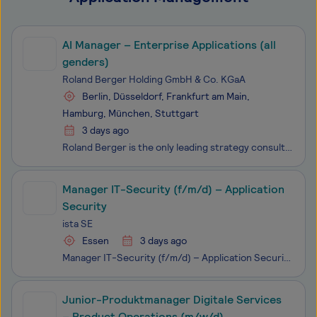
AI Manager – Enterprise Applications (all
genders)
Roland Berger Holding GmbH & Co. KGaA
Berlin, Düsseldorf, Frankfurt am Main,
Hamburg, München, Stuttgart
3 days ago
Roland Berger is the only leading strategy consultancy with European roots and a wide-ranging service portfolio for all relevant industries and business functions. We cherish different perspectives and approaches and count on the diversity and authenticity of our employees. Driven by our values of e
Manager IT-Security (f/m/d) – Application
Security
ista SE
Essen
3 days ago
Manager IT-Security (f/m/d) – Application Security IT / Essen Headoffice / Hybrid / Vollzeit / iSE02710 Contract Title according to the Internal Career Path Welcome to ista At ista, we support property owners and managers in making their buildings fit for the future and kind to the planet. That inc
Junior-Produktmanager Digitale Services
– Product Operations (m/w/d)