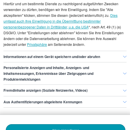
statistischen Erhebungen durch StepStone. Es sind
Hierfür und um bestimmte Dienste zu nachfolgend aufgeführten Zwecken
Durchschnittswerte und die Angaben können nicht
verwenden zu dürfen, benötigen wir Ihre Einwilligung. Indem Sie "Alle
einzelnen Stellenangeboten zugeordnet werden.
akzeptieren" klicken, stimmen Sie diesen (jederzeit widerruflich) zu.
Dies
umfasst auch Ihre Einwilligung in die Übermittlung bestimmter
personenbezogener Daten in Drittländer, u.a. die USA
*, nach Art. 49 (1) (a)
Gehaltsinformationen
IT
DSGVO. Unter "Einstellungen oder ablehnen" können Sie Ihre Einstellungen
Manager Application Management
ändern oder die Datenverarbeitung ablehnen. Sie können Ihre Auswahl
jederzeit unter
Privatsphäre
am Seitenende ändern.
Manager Application Management Duisburg
Informationen auf einem Gerät speichern und/oder abrufen
Personalisierte Anzeigen und Inhalte, Anzeigen- und
Finde den Job,
Inhaltsmessungen, Erkenntnisse über Zielgruppen und
Produktentwicklungen
der zu dir passt.
Fremdinhalte anzeigen (Soziale Netzwerke, Videos)
Stepstone
Aus Authentifizierungen abgeleitete Kennungen
Bewerbende