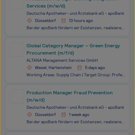
Services (m/w/d)
Deutsche Apotheker- und Ärztebank eG - apoBank
Düsseldorf
13 hours ago
Bei der apoBank fördern wir Existenzen, realisieren zukunftsweisende Projekte und sind ein starker und zuverlässiger Partner für den deutschen Gesundheitsmarkt. Wir sind die größte Bank für alle akademischen Heilberuflerinnen und Heilberufler in Deutschland.Meistere mit uns die spannenden Herausford
Global Category Manager – Green Energy
Procurement (m/f/d)
ALTANA Management Services GmbH
Wesel, Hartenstein
5 days ago
Working Areas: Supply Chain | Target Group: Professionals | Employment Type: Regular Employment | Legal Entity: ALTANA Management Services GmbH | Location(s): Wesel, Hartenstein, Germany | Job Number: 513 ALTANA is a group of companies with four business divisions—BYK, ECKART, ELANTAS, and ACTEGA—e
Production Manager Fraud Prevention
(m/w/d)
Deutsche Apotheker- und Ärztebank eG - apoBank
Düsseldorf
1 week ago
Bei der apoBank fördern wir Existenzen, realisieren zukunftsweisende Projekte und sind ein starker und zuverlässiger Partner für den deutschen Gesundheitsmarkt. Wir sind die größte Bank für alle akademischen Heilberuflerinnen und Heilberufler in Deutschland. Meistere mit uns die spannenden Herausf