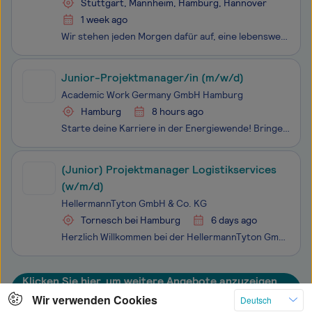
Stuttgart, Mannheim, Hamburg, Hannover
1 week ago
Wir stehen jeden Morgen dafür auf, eine lebenswerte Zukunft für nachfolgende Generationen zu schaffen. Je nach Projekt sind wir Berater, Umsetzer – oder beides – nachhaltiger, innovativer und wirtschaftlicher Lösungen für Immobilien, Industrie, Energie und Infrastruktur. In interdisziplinären Teams
Junior-Projektmanager/in (m/w/d)
Academic Work Germany GmbH Hamburg
Hamburg
8 hours ago
Starte deine Karriere in der Energiewende! Bringe deine Struktur und dein Kommunikationstalent ein – werde Junior Projektleiter (m/w/d) für Automatisierungstechnik. Unser Partnerunternehmen – ein starker Player im Bereich Energiewende und High-Tech – sucht dich als motivierten Junior
(Junior) Projektmanager Logistikservices
(w/m/d)
HellermannTyton GmbH & Co. KG
Tornesch bei Hamburg
6 days ago
Herzlich Willkommen bei der HellermannTyton GmbH & Co. KG, einem der führenden Hersteller und Anbieter von Kabelmanagementprodukten. Wir sind stolz darauf, ein Team von mehr als 7.000 Beschäftigten in 40 Ländern zu sein, die täglich daran arbeiten, unseren gemeinsamen Erfolg weiter auszubauen. B
Klicken Sie hier, um weitere Angebote anzuzeigen
Wir verwenden Cookies
Deutsch