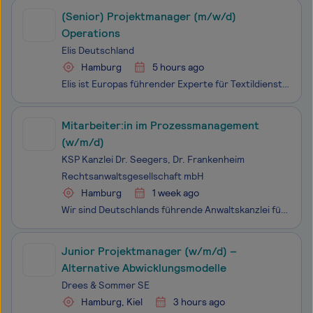
(Senior) Projektmanager (m/w/d)
Operations
Elis Deutschland
Hamburg
5 hours ago
Elis ist Europas führender Experte für Textil­dienst­leistungen. Mehr als 60.000 Menschen sorgen an 480 Stand­orten in 31 Ländern dafür, dass die textilen Versorgungs­konzepte von ca. 400.000 Kunden welt­weit laufen wie am Schnürchen. Eine Glanz­leistung unserer Mitarbeitenden, die unsere Hoch­achtu
Mitarbeiter:in im Prozessmanagement
(w/m/d)
KSP Kanzlei Dr. Seegers, Dr. Frankenheim
Rechtsanwaltsgesellschaft mbH
Hamburg
1 week ago
Wir sind Deutschlands führende Anwaltskanzlei für Inkasso und juristische Mengenprozesse und vertreten Mandanten u. a. aus den Branchen Versicherung, e-commerce & payment, Telekommunikation, Medien, Mobilität, Ver- und Entsorger sowie Immobilienwirtschaft. Dabei vereinen wir erfolgreich unsere ü
Junior Projektmanager (w/m/d) –
Alternative Abwicklungsmodelle
Drees & Sommer SE
Hamburg, Kiel
3 hours ago