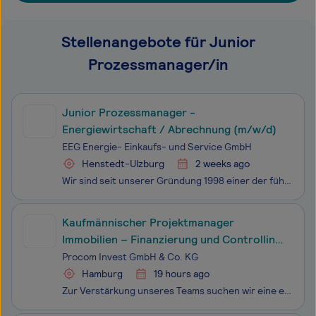
Stellenangebote für Junior
Prozessmanager/in
Junior Prozessmanager -
Energiewirtschaft / Abrechnung (m/w/d)
EEG Energie- Einkaufs- und Service GmbH
Henstedt-Ulzburg
2 weeks ago
Wir sind seit unserer Gründung 1998 einer der führenden Anbieter in allen Fragen rund um das Thema Energie für die Stadt- und Gemeindewerke in Deutschland. Wir glauben an Stadt- und Gemeindewerke als integralem Bestandteil einer erfolgreichen Energiewende und daher begleiten wir diese auf ihrem Weg
Kaufmännischer Projektmanager
Immobilien – Finanzierung und Controlling
(m/w/d)
Procom Invest GmbH & Co. KG
Hamburg
19 hours ago
Zur Verstärkung unseres Teams suchen wir eine engagierte kaufmännische Persönlichkeit, die uns bei der Finanzierung, Steuerung und laufenden Betreuung unserer Immobilienprojekte und Bestandsgesellschaften unterstützt. In dieser vielseitigen Position arbeiten Sie eng mit der Geschäftsführung, Banken,