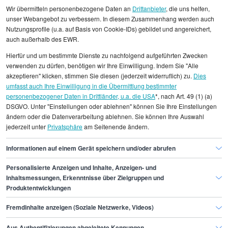
Wir übermitteln personenbezogene Daten an
Drittanbieter
, die uns helfen,
unser Webangebot zu verbessern. In diesem Zusammenhang werden auch
Nutzungsprofile (u.a. auf Basis von Cookie-IDs) gebildet und angereichert,
Alle angezeigten Gehaltsdaten beruhen auf
auch außerhalb des EWR.
statistischen Erhebungen durch StepStone. Es sind
Hierfür und um bestimmte Dienste zu nachfolgend aufgeführten Zwecken
Durchschnittswerte und die Angaben können nicht
verwenden zu dürfen, benötigen wir Ihre Einwilligung. Indem Sie "Alle
einzelnen Stellenangeboten zugeordnet werden.
akzeptieren" klicken, stimmen Sie diesen (jederzeit widerruflich) zu.
Dies
umfasst auch Ihre Einwilligung in die Übermittlung bestimmter
personenbezogener Daten in Drittländer, u.a. die USA
*, nach Art. 49 (1) (a)
Gehaltsinformationen
Fertigung, Produktion
DSGVO. Unter "Einstellungen oder ablehnen" können Sie Ihre Einstellungen
Junior Prozessmanager/in
ändern oder die Datenverarbeitung ablehnen. Sie können Ihre Auswahl
jederzeit unter
Privatsphäre
am Seitenende ändern.
Junior Prozessmanager/in Hamburg
Informationen auf einem Gerät speichern und/oder abrufen
Personalisierte Anzeigen und Inhalte, Anzeigen- und
Finde den Job,
Inhaltsmessungen, Erkenntnisse über Zielgruppen und
Produktentwicklungen
der zu dir passt.
Fremdinhalte anzeigen (Soziale Netzwerke, Videos)
Stepstone
Aus Authentifizierungen abgeleitete Kennungen