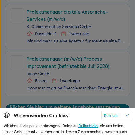
Projektmanager digitale Ansprache-
Services (m/w/d)
S-Communication Services GmbH
Düsseldorf
1 week ago
Wir sind mehr als eine Agentur für mehr als eine Bank. Wir sind der zentrale Partner für Kommunikation und digitale Services in der Sparkassen-Finanzgruppe. Mit mehr als 600 Mitarbeiter:innen vernetzt die S-Com sämtliche Disziplinen der Kommunikation und entwickelt integrierte Lö
Projektmanager (m/w/d) Process
Improvement (befristet bis Juli 2028)
Iqony GmbH
Essen
1 week ago
Iqony macht grüne Energie machbar! Energie ist ein Teil unseres Alltags – zu Hause, unterwegs, im Beruf. Damit sie auch morgen noch zuverlässig und klimafreundlich fließt, arbeiten wir bei Iqony an der Energie von morgen. Seit über 85 Jahren planen, bauen und betreiben wir Anlagen für Strom, Wärme u
Klicken Sie hier, um weitere Angebote anzuzeigen
Wir verwenden Cookies
Deutsch
Wir übermitteln personenbezogene Daten an
Drittanbieter
, die uns helfen,
unser Webangebot zu verbessern. In diesem Zusammenhang werden auch