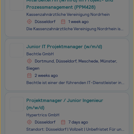
Prozessmanagement (PPM428)
Kassenzahnärztliche Vereinigung Nordrhein
Düsseldorf
1 week ago
Die Kassenzahnärztliche Vereinigung Nordrhein ist als Körperschaft des öffentlichen Rechts eine Institution der zahnärztlichen Selbstverwaltung der nordrheinischen Vertragszahnärztinnen und Vertragszahnärzte.Wir stellen sicher, dass gesetzlich Versicherte durch die niedergelassenen Vertragszahnärzti
Junior IT Projektmanager (w/m/d)
Bechtle GmbH
Dortmund, Düsseldorf, Meschede, Münster,
Siegen
2 weeks ago
Bechtle ist einer der führenden IT-Dienstleister in Europa. Wir gestalten zukunftsfähige IT-Architekturen - von klassischer IT-Infrastruktur über Digitalisierung, Multi Cloud, Modern Workplace und Security bis Künstliche Intelligenz und Managed Services. Wir bieten unseren Kunden zusätzlich intellig
Projektmanager / Junior Ingenieur
(m/w/d)
Hypertrics GmbH
Düsseldorf
7 days ago
Standort: Düsseldorf | Vollzeit | Unbefristet Für unseren Auftraggeber, ein spezialisiertes Generalunternehmen im Bereich Rechenzentrumsinfrastruktur – von der Planung über den Bau bis zur Modernisierung im laufenden Betrieb – suchen wir im exklusiven Auftrag zum nächstmögliche