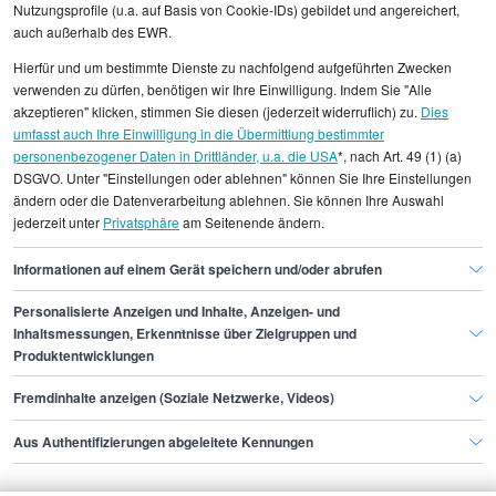
Nutzungsprofile (u.a. auf Basis von Cookie-IDs) gebildet und angereichert,
Alle angezeigten Gehaltsdaten beruhen auf
auch außerhalb des EWR.
statistischen Erhebungen durch StepStone. Es sind
Hierfür und um bestimmte Dienste zu nachfolgend aufgeführten Zwecken
Durchschnittswerte und die Angaben können nicht
verwenden zu dürfen, benötigen wir Ihre Einwilligung. Indem Sie "Alle
einzelnen Stellenangeboten zugeordnet werden.
akzeptieren" klicken, stimmen Sie diesen (jederzeit widerruflich) zu.
Dies
umfasst auch Ihre Einwilligung in die Übermittlung bestimmter
personenbezogener Daten in Drittländer, u.a. die USA
*, nach Art. 49 (1) (a)
Gehaltsinformationen
Fertigung, Produktion
DSGVO. Unter "Einstellungen oder ablehnen" können Sie Ihre Einstellungen
Junior Prozessmanager/in
ändern oder die Datenverarbeitung ablehnen. Sie können Ihre Auswahl
jederzeit unter
Privatsphäre
am Seitenende ändern.
Junior Prozessmanager/in Essen
Informationen auf einem Gerät speichern und/oder abrufen
Personalisierte Anzeigen und Inhalte, Anzeigen- und
Finde den Job,
Inhaltsmessungen, Erkenntnisse über Zielgruppen und
Produktentwicklungen
der zu dir passt.
Fremdinhalte anzeigen (Soziale Netzwerke, Videos)
Stepstone
Aus Authentifizierungen abgeleitete Kennungen
Bewerbende