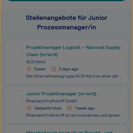
Stellenangebote für Junior
Prozessmanager/in
Projektmanager Logistik – National Supply
Chain (m/w/d)
ALDI Nord
Essen
2 days ago
Die Unternehmensgruppe ALDI Nord ist einer der führenden Lebensmitteleinzelhändler. Mit einer Tradition von über 110 Jahren steht ALDI für die Erfindung des Discount-Prinzips. Unsere Mission ist es, Menschen überall und jederzeit mit dem zu versorgen, was sie für ihr tägliches Leben brauchen: qualit
Junior Projektmanager (m/w/d)
Rheinland Kraftstoff GmbH
Gelsenkirchen
1 week ago
Rheinland Kraftstoff ist ein innovatives und dynamisches Mittelstandsunternehmen. Wir sind mehr als nur Kraftstoff - wir können auch erneuerbare Energien und technische Dienstleistungen. Deshalb sind wir immer wieder auf der Suche nach neuen Team-Mitgliedern, die genauso kraftvoll wie wir an der Zuk
Mitarbeiter/in (w/m/d) im Projekt- und