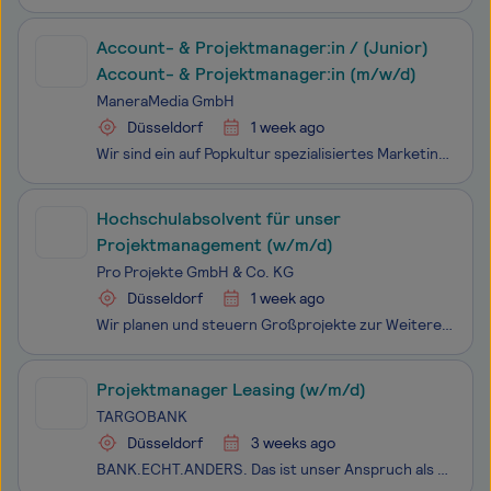
Account- & Projektmanager:in / (Junior)
Account- & Projektmanager:in (m/w/d)
ManeraMedia GmbH
Düsseldorf
1 week ago
Wir sind ein auf Popkultur spezialisiertes Marketing- und Medienunternehmen. Zu unseren Partnern zählen Borussia Dortmund, der DFB, Jack Daniel’s, Red Bull, Citroën, o2 und viele weitere. Mit Hiphopde betreiben wir das größte Musikmagazin im deutschsprachigen Raum. 1998 gegründet, ist das Magazin he
Hochschulabsolvent für unser
Projektmanagement (w/m/d)
Pro Projekte GmbH & Co. KG
Düsseldorf
1 week ago
Wir planen und steuern Großprojekte zur Weiterentwicklung und für das Wachstum der Schwarz Produktion. Dabei übernehmen wir die gesamte Organisation, kümmern uns um die Ausführung und arbeiten eng mit den Verantwortlichen vor Ort zusammen, damit wir am Ende eine passgenaue Lösung übergeben. Wir lief
Projektmanager Leasing (w/m/d)
TARGOBANK
Düsseldorf
3 weeks ago
BANK.ECHT.ANDERS. Das ist unser Anspruch als Arbeitgeberin. Wir wollen zur besten Bank für alle unsere Kund*innen und Mitarbeiter*innen werden - und suchen dafür Menschen mit Eigenverantwortung, Gestaltungswillen und echten Ambitionen. Als Teil unseres Leasing-Teams arbeiten Sie branchenübergreifend