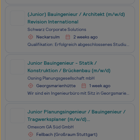
(Junior) Bauingenieur / Architekt (m/w/d)
Revision International
Schwarz Corporate Solutions
Neckarsulm
2 weeks ago
Qualifikation: Erfolgreich abgeschlossenes Studium im Bereich Bauingenieurwesen, Architektur, Baumanagement, Wirtschaftsingenieurwesen Bau oder Versorgungstechnik / TGA.Erfahrung: Erste Berufserfahrung, z. B. in der Bauleitung oder Projektsteuerung, ist von Vorteil. Wir suchen keinen fertigen Reviso
Junior Bauingenieur - Statik /
Konstruktion / Brückenbau (m/w/d)
Osning Planungsgesellschaft mbH
Georgsmarienhütte
1 week ago
Wir sind ein Ingenieurbüro mit Sitz in Georgsmarienhütte. Wir planen für Bauherren im gesamten Bundesgebiet Bauwerke des Brücken- und Ingenieurbaus. Es ist unser Anspruch durch innovative und wirtschaftliche Ressourcen sowie sparende Bauwerkslösungen einen Beitrag zur nachhaltigen Gestaltung unserer
Junior Planungsingenieur / Bauingenieur /
Tragwerksplaner (m/w/d)
Oberleitungsanlagen im ÖPNV
Omexom GA Süd GmbH
Fellbach (Großraum Stuttgart)