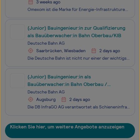
3 weeks ago
Omexom ist die Marke für Energie-Infrastrukturen von VINCI Energies. In Deutschland steht Omexom für Lösungen rund um die Energiewende sowie eine nachhaltige Energie- und Mobilitätsversorgung. Das Unternehmen ist flächendeckend für Netzbetreiber, kommunale Energieversorger, Stadtwerke, Industrie sow
(Junior) Bauingenieur:in zur Qualifizierung
als Bauüberwacher:in Bahn Oberbau/KIB
Deutsche Bahn AG
Saarbrücken, Wiesbaden
2 days ago
Die Deutsche Bahn ist nicht nur einer der wichtigsten Mobilitätsdienstleister:innen, sondern auch eines der größten Ingenieurbüros Deutschlands. Um neue Brücken, Tunnel, Bahnhöfe, Gleise und Signalanlagen zu realisieren und nachhaltig instand zu halten, arbeiten aktuell mehr als 10.000 Ingenieure be
(Junior) Bauingenieur:in als
Bauüberwacher:in Bahn Oberbau /
Konstruktiver Ingenieurbau
Deutsche Bahn AG
Augsburg
2 days ago
Die DB InfraGO AG verantwortet als Schieneninfrastrukturunternehmen der Deutschen Bahn mit über 53.000 Mitarbeitenden das rund 33.000 Kilometer lange Streckennetz. Damit stehen wir an der Spitze der europäischen Eisenbahninfrastrukturbetreiber für den Personen- und Güterverkehr. Als innovatives und
Klicken Sie hier, um weitere Angebote anzuzeigen