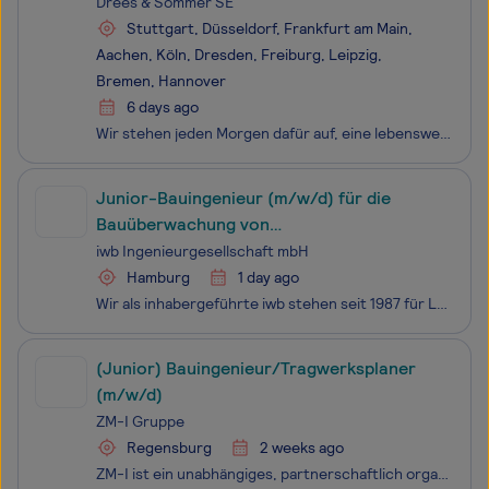
Drees & Sommer SE
Stuttgart, Düsseldorf, Frankfurt am Main,
Aachen, Köln, Dresden, Freiburg, Leipzig,
Bremen, Hannover
6 days ago
Wir stehen jeden Morgen dafür auf, eine lebenswerte Zukunft für nachfolgende Generationen zu schaffen. Je nach Projekt sind wir Berater, Umsetzer – oder beides – nachhaltiger, innovativer und wirtschaftlicher Lösungen für Immobilien, Industrie, Energie und Infrastruktur. In interdisziplinären Teams
Junior-Bauingenieur (m/w/d) für die
Bauüberwachung von
Infrastrukturmaßnahmen
iwb Ingenieurgesellschaft mbH
Hamburg
1 day ago
Wir als inhabergeführte iwb stehen seit 1987 für Leistungen von herausragender Qualität. Von bundesweit 10 Standorten aus decken wir mit unseren über 330 Mitarbeitenden nahezu sämtliche Bereiche der Architektur- und Ingenieurplanung ab. Zur Verstärkung unseres Teams in Hamburg suchen wir zum nächst
(Junior) Bauingenieur/Tragwerksplaner
(m/w/d)
ZM-I Gruppe
Regensburg
2 weeks ago
ZM-I ist ein unabhängiges, partnerschaftlich organisiertes Bauingenieurbüro für anspruchsvolle Projekte. Aus dem Standort München heraus ist die Gruppe kontinuierlich gewachsen und heute deutschlandweit tätig. Wir bieten Beratung, Planung, Prüfung und Begutachtung im Bereich des Bauingenieurwesens.