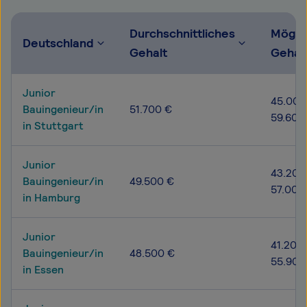
Durchschnittliches
Mögli
Deutschland
Gehalt
Gehal
Junior
45.000
Bauingenieur/in
51.700 €
59.600
in Stuttgart
Junior
43.200
Bauingenieur/in
49.500 €
57.000
in Hamburg
Junior
41.200 
Bauingenieur/in
48.500 €
55.900
in Essen