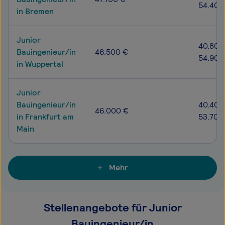
54.400
in Bremen
Junior
40.800
Bauingenieur/in
46.500 €
54.900
in Wuppertal
Junior
Bauingenieur/in
40.400
46.000 €
in Frankfurt am
53.700
Main
Mehr
Stellenangebote für Junior
Bauingenieur/in