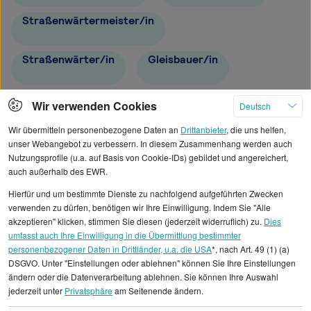
Straßenwärtermeister/in
Straßenwärter/in
Gleisbauer/in
Baustellenkoordinator/in
Wir verwenden Cookies
Deutsch
Wir übermitteln personenbezogene Daten an
Drittanbieter
, die uns helfen,
unser Webangebot zu verbessern. In diesem Zusammenhang werden auch
Nutzungsprofile (u.a. auf Basis von Cookie-IDs) gebildet und angereichert,
auch außerhalb des EWR.
Alle angezeigten Gehaltsdaten beruhen auf
Hierfür und um bestimmte Dienste zu nachfolgend aufgeführten Zwecken
statistischen Erhebungen durch StepStone. Es sind
verwenden zu dürfen, benötigen wir Ihre Einwilligung. Indem Sie "Alle
Durchschnittswerte und die Angaben können nicht
akzeptieren" klicken, stimmen Sie diesen (jederzeit widerruflich) zu.
Dies
umfasst auch Ihre Einwilligung in die Übermittlung bestimmter
einzelnen Stellenangeboten zugeordnet werden.
personenbezogener Daten in Drittländer, u.a. die USA
*, nach Art. 49 (1) (a)
DSGVO. Unter "Einstellungen oder ablehnen" können Sie Ihre Einstellungen
Gehaltsinformationen
Bauwesen
ändern oder die Datenverarbeitung ablehnen. Sie können Ihre Auswahl
jederzeit unter
Privatsphäre
am Seitenende ändern.
Junior Bauingenieur/in