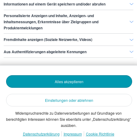
Informationen auf einem Gerät speichern und/oder abrufen
Personalisierte Anzeigen und Inhalte, Anzeigen- und
Finde den Job,
Inhaltsmessungen, Erkenntnisse über Zielgruppen und
Produktentwicklungen
der zu dir passt.
Fremdinhalte anzeigen (Soziale Netzwerke, Videos)
Stepstone
Aus Authentifizierungen abgeleitete Kennungen
Bewerbende
Alles akzeptieren
Arbeitgebende
Einstellungen oder ablehnen
Download
Widerspruchsrechte zu Datenverarbeitungen auf Grundlage von
berechtigten Interessen können Sie ebenfalls unter „Datenschutzerklärung“
The Stepstone Group GmbH © 2026
ausüben.
Datenschutzerklärung
Impressum
Cookie Richtlinie