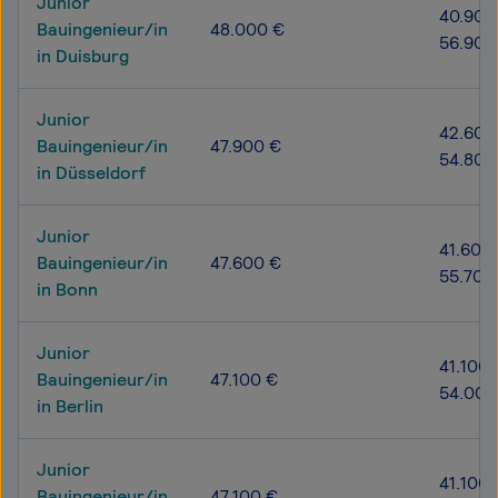
Junior
40.900
Bauingenieur/in
48.000 €
56.900
in Duisburg
Junior
42.600
Bauingenieur/in
47.900 €
54.800
in Düsseldorf
Junior
41.600 
Bauingenieur/in
47.600 €
55.700
in Bonn
Junior
41.100 
Bauingenieur/in
47.100 €
54.000
in Berlin
Junior
41.100 
Bauingenieur/in
47.100 €