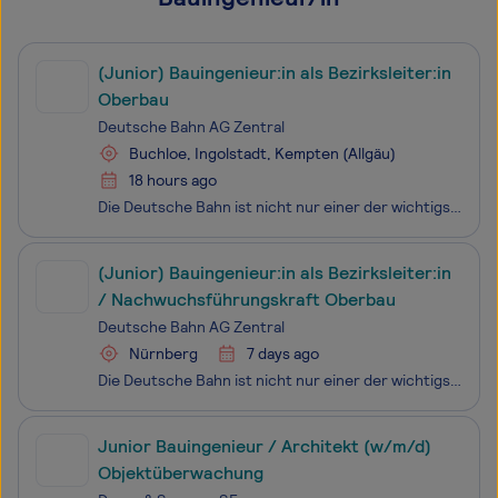
(Junior) Bauingenieur:in als Bezirksleiter:in
Oberbau
Deutsche Bahn AG Zentral
Buchloe, Ingolstadt, Kempten (Allgäu)
18 hours ago
Die Deutsche Bahn ist nicht nur einer der wichtigsten Mobilitätsdienstleister, sondern auch eines der größten Ingenieurbüros Deutschlands. Um neue Brücken, Tunnel, Bahnhöfe, Gleise und Signalanlagen zu realisieren und nachhaltig instand zu halten, arbeiten aktuell mehr als 10.000 Ingenieure bei uns
(Junior) Bauingenieur:in als Bezirksleiter:in
/ Nachwuchsführungskraft Oberbau
Deutsche Bahn AG Zentral
Nürnberg
7 days ago
Die Deutsche Bahn ist nicht nur einer der wichtigsten Mobilitätsdienstleister:innen, sondern auch eines der größten Ingenieurbüros Deutschlands. Um neue Brücken, Tunnel, Bahnhöfe, Gleise und Signalanlagen zu realisieren und nachhaltig instand zu halten, arbeiten aktuell mehr als 10.000 Ingenieure be
Junior Bauingenieur / Architekt (w/m/d)
Objektüberwachung