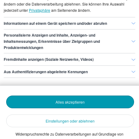
Ingenieur/in Testautomatisierung
ändern oder die Datenverarbeitung ablehnen. Sie können Ihre Auswahl
jederzeit unter
Privatsphäre
am Seitenende ändern.
Ingenieur/in Testautomatisierung Köln
Informationen auf einem Gerät speichern und/oder abrufen
Personalisierte Anzeigen und Inhalte, Anzeigen- und
Finde den Job,
Inhaltsmessungen, Erkenntnisse über Zielgruppen und
Produktentwicklungen
der zu dir passt.
Fremdinhalte anzeigen (Soziale Netzwerke, Videos)
Stepstone
Aus Authentifizierungen abgeleitete Kennungen
Bewerbende
Alles akzeptieren
Arbeitgebende
Einstellungen oder ablehnen
Download
Widerspruchsrechte zu Datenverarbeitungen auf Grundlage von