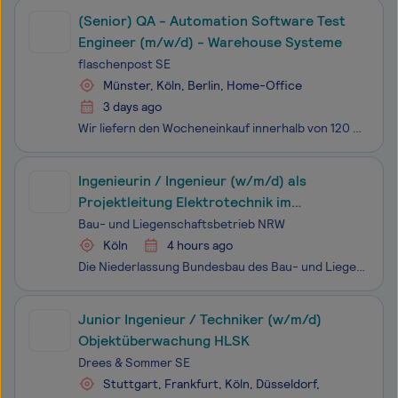
(Senior) QA - Automation Software Test
Engineer (m/w/d) - Warehouse Systeme
flaschenpost SE
Münster, Köln, Berlin, Home-Office
3 days ago
Wir liefern den Wocheneinkauf innerhalb von 120 Minuten zu unseren Kund:innen. Gemeinsam mit über 20.000 Kolleg:innen schaffen wir es, eine komplette Branche neu zu erfinden. Seit unserer Gründung im Jahr 2016 sind wir mittlerweile als Sofortlieferdienst für Getränke und Lebensmittel in nahezu allen
Ingenieurin / Ingenieur (w/m/d) als
Projekt­leitung Elektrotechnik im
Bundesbau
Bau- und Liegenschaftsbetrieb NRW
Köln
4 hours ago
Die Niederlassung Bundesbau des Bau- und Liegenschafts­betriebes des Landes Nordrhein‑Westfalen (BLB NRW) sucht für den Standort Köln zum nächst­möglichen Zeitpunkt eine/einen Ingenieurin / Ingenieur (w/m/d) als Projekt­leitung Elektrotechnik im Bundesbau Der Bau- und Lie
Junior Ingenieur / Techniker (w/m/d)
Objektüberwachung HLSK
Drees & Sommer SE
Stuttgart, Frankfurt, Köln, Düsseldorf,