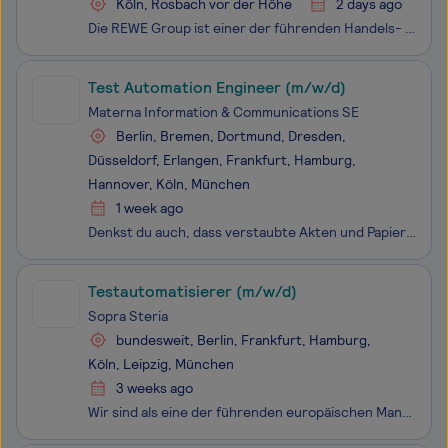
Köln, Rosbach vor der Höhe
2 days ago
Die REWE Group ist einer der führenden Handels- und Touristikkonzerne in Europa. Seit ihrer Gründung im Jahr 1927 steht die genossenschaftliche Unternehmensgruppe mit Sitz in Köln für Verlässlichkeit und für ein nachhaltiges sowie langfristiges Wachstum. Über 384.000 Beschäftigte bilden eine starke
Test Automation Engineer (m/w/d)
Materna Information & Communications SE
Berlin, Bremen, Dortmund, Dresden,
Düsseldorf, Erlangen, Frankfurt, Hamburg,
Hannover, Köln, München
1 week ago
Denkst du auch, dass verstaubte Akten und Papierberge endlich der Vergangenheit angehören sollten? Dein Anspruch ist es, unseren Kunden Software in höchster Qualität zur Verfügung zu stellen? Dann unterstütze mit uns Landes- und Bundesbehörden, Kommunen sowie öffentlich-rechtliche Organisationen auf
Testautomatisierer (m/w/d)
Sopra Steria
bundesweit, Berlin, Frankfurt, Hamburg,
Köln, Leipzig, München
3 weeks ago
Wir sind als eine der führenden europäischen Management- und Technologieberatungen ein echter Tech-Player. Wir sehen uns als Vordenker*innen, handeln und denken strategisch, entwickeln mit unseren Kunden maßgeschneiderte Lösungen, sowie präzise Prozesse und implementieren innovative Technologien. We