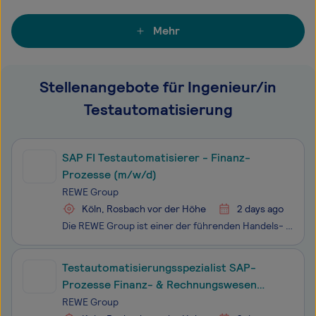
Mehr
Stellenangebote für Ingenieur/in
Testautomatisierung
SAP FI Testautomatisierer - Finanz-
Prozesse (m/w/d)
REWE Group
Köln, Rosbach vor der Höhe
2 days ago
Die REWE Group ist einer der führenden Handels- und Touristikkonzerne in Europa. Seit ihrer Gründung im Jahr 1927 steht die genossenschaftliche Unternehmensgruppe mit Sitz in Köln für Verlässlichkeit und für ein nachhaltiges sowie langfristiges Wachstum. Über 384.000 Beschäftigte bilden eine starke
Testautomatisierungsspezialist SAP-
Prozesse Finanz- & Rechnungswesen
(m/w/d)
REWE Group