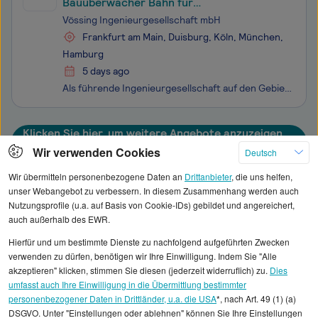
Bauüberwacher Bahn für
Telekommunikationsanlagen
Vössing Ingenieurgesellschaft mbH
Frankfurt am Main, Duisburg, Köln, München,
Hamburg
5 days ago
Als führende Ingenieurgesellschaft auf den Gebieten Beratung, Planung, Projektmanagement und Bauüberwachung realisiert Vössing seit 45 Jahren Infrastrukturprojekte jeder Größenordnung. Mit über 700 Mitarbeiterinnen und Mitarbeitern planen und gestalten wir nationale und internationale Projekte von d
Klicken Sie hier, um weitere Angebote anzuzeigen
Wir verwenden Cookies
Deutsch
Wir übermitteln personenbezogene Daten an
Drittanbieter
, die uns helfen,
unser Webangebot zu verbessern. In diesem Zusammenhang werden auch
Nutzungsprofile (u.a. auf Basis von Cookie-IDs) gebildet und angereichert,
Alle angezeigten Gehaltsdaten beruhen auf
auch außerhalb des EWR.
statistischen Erhebungen durch StepStone. Es sind
Hierfür und um bestimmte Dienste zu nachfolgend aufgeführten Zwecken
Durchschnittswerte und die Angaben können nicht
verwenden zu dürfen, benötigen wir Ihre Einwilligung. Indem Sie "Alle
einzelnen Stellenangeboten zugeordnet werden.
akzeptieren" klicken, stimmen Sie diesen (jederzeit widerruflich) zu.
Dies
umfasst auch Ihre Einwilligung in die Übermittlung bestimmter
personenbezogener Daten in Drittländer, u.a. die USA
*, nach Art. 49 (1) (a)
Gehaltsinformationen
IT
DSGVO. Unter "Einstellungen oder ablehnen" können Sie Ihre Einstellungen