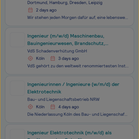
Dortmund, Hamburg, Dresden, Leipzig
2 days ago
Wir stehen jeden Morgen dafür auf, eine lebenswerte Zukunft für nachfolgende Generationen zu schaffen. Je nach Projekt sind wir Berater, Umsetzer – oder beides – nachhaltiger, innovativer und wirtschaftlicher Lösungen für Immobilien, Industrie, Energie und Infrastruktur. In interdisziplinären Teams
Ingenieur (m/w/d) Maschinenbau,
Bauingenieurwesen, Brandschutz,
Versorgungstechnik, Elektrotechnik,
VdS Schadenverhütung GmbH
Mechatronik, Sicherheitstechnik als
Köln
3 days ago
Prüfingenieur
VdS gehört zu den weltweit renommiertesten Institutionen für die Unternehmenssicherheit mit den Schwerpunkten Brandschutz, Security, Cyber-Security und Naturgefahrenprävention. Die Dienstleistungen umfassen Risikobeurteilungen, Prüfungen von Anlagen, Zertifizierungen von Produkten, Firmen und Fachkr
Ingenieurinnen / Ingenieure (w/m/d) der
Elektrotechnik
Bau- und Liegenschaftsbetrieb NRW
Köln
4 days ago
Die Niederlassung Köln des Bau- und Liegenschafts­betriebes des Landes Nordrhein‑Westfalen (BLB NRW) sucht zum nächst­möglichen Zeitpunkt mehrere Ingenieurinnen / Ingenieure (w/m/d) der Elektrotechnik Der Bau- und Liegenschaftsbetrieb NRW ist Eigentümer, Vermieter und Betreiber fast aller I
Ingenieur Elektrotechnik (m/w/d) als