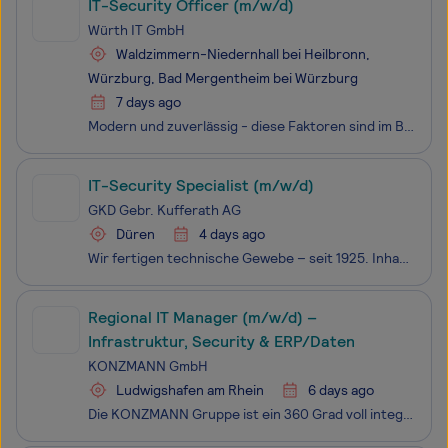
IT-Security Officer (m/w/d)
Würth IT GmbH
Waldzimmern-Niedernhall bei Heilbronn,
Würzburg, Bad Mergentheim bei Würzburg
7 days ago
Modern und zuverlässig - diese Faktoren sind im Bereich Würth Global Services entscheidend für die Entwicklung moderner, zukunftsorientierter Systeme. Wir unterstützen Unternehmen, indem wir ihre IT-Lösungen optimal ausstatten. Außerdem sorgen wir dafür, dass die digitale Zusammenarbeit und die Syst
IT-Security Specialist (m/w/d)
GKD Gebr. Kufferath AG
Düren
4 days ago
Wir fertigen technische Gewebe – seit 1925. Inhabergeführt und im Familienbesitz stehen wir für innovative und hocheffiziente Gewebelösungen für Industrie und Architektur. Weltweit arbeiten 800 Mitarbeitende bei GKD und verwirklichen unsere Vision einer gesünderen, sauberen, sicheren Welt.IT-Securit
Regional IT Manager (m/w/d) –
Infrastruktur, Security & ERP/Daten
KONZMANN GmbH
Ludwigshafen am Rhein
6 days ago
Die KONZMANN Gruppe ist ein 360 Grad voll integrierter TGA-Dienstleister der technischen Gebäudeausrüstung und steht für technologisch hocheffiziente energetische Systeme für Industrie, Gewerbe, öffentliche Hand und die Quartiersentwicklung. Wir sind der verlässliche Partner in Süddeutschl