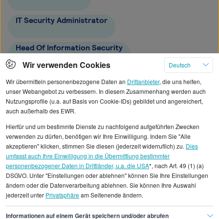
IT Security Administrator
Head Of Information Security
Wir verwenden Cookies
Deutsch
Junior Penetration Tester
Wir übermitteln personenbezogene Daten an
Drittanbieter
, die uns helfen,
unser Webangebot zu verbessern. In diesem Zusammenhang werden auch
Nutzungsprofile (u.a. auf Basis von Cookie-IDs) gebildet und angereichert,
Open Source Developer
Ethical Hacker
auch außerhalb des EWR.
Hierfür und um bestimmte Dienste zu nachfolgend aufgeführten Zwecken
verwenden zu dürfen, benötigen wir Ihre Einwilligung. Indem Sie "Alle
akzeptieren" klicken, stimmen Sie diesen (jederzeit widerruflich) zu.
Dies
umfasst auch Ihre Einwilligung in die Übermittlung bestimmter
Alle angezeigten Gehaltsdaten beruhen auf
personenbezogener Daten in Drittländer, u.a. die USA
*, nach Art. 49 (1) (a)
DSGVO. Unter "Einstellungen oder ablehnen" können Sie Ihre Einstellungen
statistischen Erhebungen durch StepStone. Es sind
ändern oder die Datenverarbeitung ablehnen. Sie können Ihre Auswahl
Durchschnittswerte und die Angaben können nicht
jederzeit unter
Privatsphäre
am Seitenende ändern.
einzelnen Stellenangeboten zugeordnet werden.
Informationen auf einem Gerät speichern und/oder abrufen