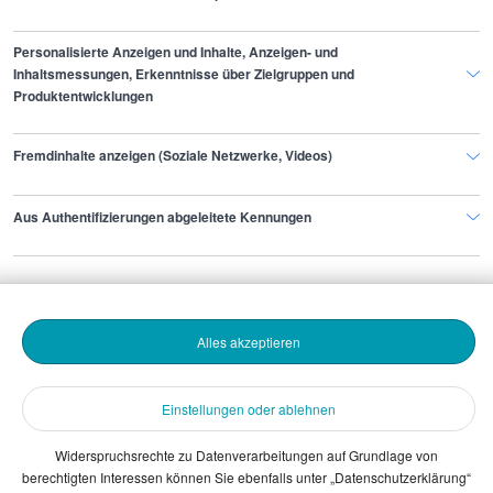
Gehaltsinformationen
IT
IT-Sicherheitsbeauftragter
Personalisierte Anzeigen und Inhalte, Anzeigen- und
Inhaltsmessungen, Erkenntnisse über Zielgruppen und
Produktentwicklungen
Finde den Job,
Fremdinhalte anzeigen (Soziale Netzwerke, Videos)
der zu dir passt.
Aus Authentifizierungen abgeleitete Kennungen
Stepstone
Bewerbende
Alles akzeptieren
Arbeitgebende
Einstellungen oder ablehnen
Download
Widerspruchsrechte zu Datenverarbeitungen auf Grundlage von
berechtigten Interessen können Sie ebenfalls unter „Datenschutzerklärung“
The Stepstone Group GmbH © 2026