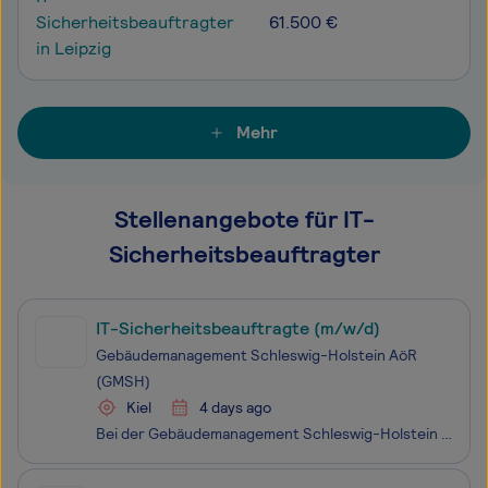
Sicherheitsbeauftragter
61.500 €
in Leipzig
Mehr
Stellenangebote für IT-
Sicherheitsbeauftragter
IT-Sicherheitsbeauftragte (m/w/d)
Gebäudemanagement Schleswig-Holstein AöR
(GMSH)
Kiel
4 days ago
Bei der Gebäudemanagement Schleswig-Holstein (GMSH) arbeiten rund 1.800 Menschen daran, das Land Schleswig-Holstein voranzubringen – durch nachhaltiges Bauen, intelligentes Beschaffen und zukunfts­fähiges Bewirtschaften öffent­licher Gebäude. Unser Anspruch: Prozesse und Lösungen kontinuier­lich zu