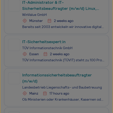
IT-Administrator & IT-
Sicherheitsbeauftragter (m/w/d) Linux,
Private Cloud in Münster
WinValue GmbH
Münster
2 weeks ago
Bereits seit 2003 entwickeln wir innovative digitale Lösungen, mit denen Schadenmanager, Kfz-Sachverständige und Autohandelbetriebe ihre Arbeit einfacher, schneller und effizienter gestalten können. Unsere Software läuft auf eigener Hardware in unserer privaten Cloud-Infrastruktur in einem Colocatio
IT-Sicherheitsexpert:in
TÜV Informationstechnik GmbH
Essen
2 weeks ago
TÜV Informationstechnik (TÜVIT) steht zu 100 Prozent für IT-Sicherheit. Sie ist Teil unserer DNA – und dies schon seit 1995. IT-Sicherheit ist für TÜVIT kein Trend und kein Hype, sondern jene Aufgabe, der sich all unsere Mitarbeitenden verschrieben haben. Unsere Erfahrungen und Kompetenzen sind komp
Informationssicherheitsbeauftragter
(m/w/d)
Landesbetrieb Liegenschafts- und Baubetreuung
Mainz
17 hours ago
Ob Ministerien oder Krankenhäuser, Kasernen oder militärische Flughäfen, Forschungsbauten für Universitäten und Hochschulen, Spezialimmobilien für Polizei und Justiz oder der Erhalt von Burgen und Schlössern: Unsere rund 1.400 Mitarbeiterinnen und Mitarbeiter betreuen und optimieren ein umfangreic