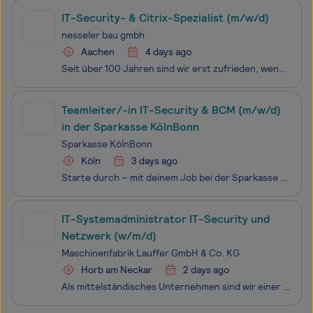
IT-Security- & Citrix-Spezialist (m/w/d)
nesseler bau gmbh
Aachen
4 days ago
Seit über 100 Jahren sind wir erst zufrieden, wenn unsere Kunden begeistert sind. Die nesseler Gruppe steht für heraus­ragende Inno­va­tio­nen, weg­wei­sende Techno­logien und nach­haltige Lösungen rund ums Bauen. Du wirst Teil eines Teams von rund 550 Kolle­ginnen und Kollegen, die das große Einmal
Teamleiter/-in IT-Security & BCM (m/w/d)
in der Sparkasse KölnBonn
Sparkasse KölnBonn
Köln
3 days ago
Starte durch – mit deinem Job bei der Sparkasse KölnBonn. Als Sparkasse arbeiten wir in der Region und für die Region. Wir gehören zu Köln und Bonn, wie die Menschen, die hier leben. Und genau das macht auch unsere Kultur aus. Wir kümmern uns nicht nur um die Finanz
IT-Systemadministrator IT-Security und
Netzwerk (w/m/d)
Maschinenfabrik Lauffer GmbH & Co. KG
Horb am Neckar
2 days ago
Als mittelständisches Unternehmen sind wir einer der führenden Hersteller von hydraulischen und elektrischen Pressen und Anlagen für die Metall- Pulvermetall-, Kunststoff -, Elektronik- und Leichtbauindustrie. Unsere Produkte sind weltweit bei unseren Kunden im Einsatz.Sie verantworten die Weiterent