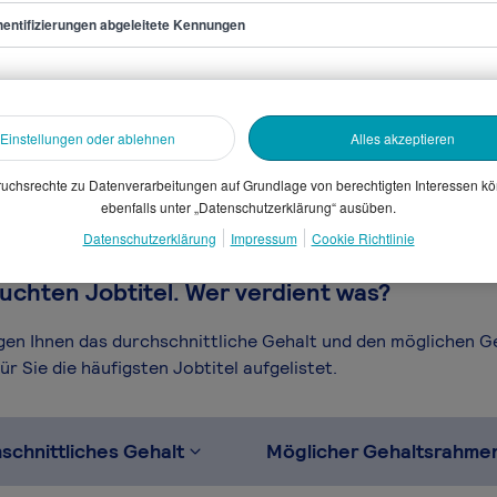
entifizierungen abgeleitete Kennungen
r/in
sammelten Daten. Dein
en, Branche, Selbstständigkeit
Einstellungen oder ablehnen
Alles akzeptieren
gütungssystems.
uchsrechte zu Datenverarbeitungen auf Grundlage von berechtigten Interessen k
ebenfalls unter „Datenschutzerklärung“ ausüben.
Datenschutzerklärung
Impressum
Cookie Richtlinie
uchten Jobtitel. Wer verdient was?
igen Ihnen das durchschnittliche Gehalt und den möglichen 
r Sie die häufigsten Jobtitel aufgelistet.
schnittliches Gehalt
Möglicher Gehaltsrahme