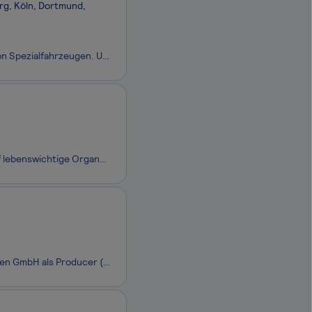
rg, Köln, Dortmund,
Die Aebi Schmidt Group ist ein börsennotierter, weltweit führender Hersteller von Spezialfahrzeugen. Unter dem Dach der Gruppe operieren 20 Marken in 11 Ländern Europas sowie in den USA, Kanada und Mexiko. Die Vielfalt an Standorten und Produkten macht uns so einzigartig wie die Vielfalt an Ber
Wir sind Vantive, ein neues unabhängiges Gesundheitsunternehmen, das sich auf lebenswichtige Organtherapien konzentriert. In den letzten sieben Jahrzehnten haben wir eine Fülle von herausragenden Produkten zur Behandlung von Nierenerkrankungen geschaffen. Nun verstärken wir unser Engagement, indem w
Wir suchen Dich zum nächstmöglichen Zeitpunkt für die RHEINISCHE POST Medien GmbH als Producer (m/w/d) Audio & Social Video Als breit aufgestelltes Unternehmen gibt die Rheinische Post Mediengruppe zahlreiche gedruckte und digitale Medien heraus. Unsere mehr als 3.000 Mitarbeiter:innen arbeiten