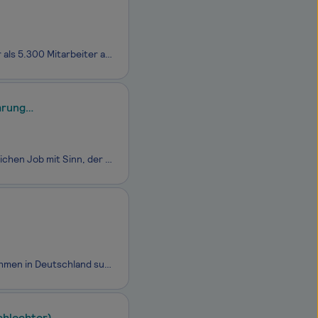
Bei CANCOM erwartet dich ein innovatives, agiles und nachhaltiges Umfeld: Mehr als 5.300 Mitarbeiter arbeiten tagtäglich daran, mit Hilfe moderner IT-Lösungen die Zusammenarbeit und den Austausch in verschiedenen Lebensbereichen zu verbessern. Du hast Lust ein Teil davon zu sein und den nächsten Kar
hrung
Reisen, Menschen begeistern & gut verdienen! Suchst du einen abwechslungsreichen Job mit Sinn, der wirklich was bewegt?Du willst sofort starten, was Gutes tun, dabei gutes Geld verdienen und quer durchs Land reisen? Dann lies unbedingt weiter!
Als eines der erfolgreichsten und innovativsten Personaldienstleistungsunternehmen in Deutschland suchen wir ab sofort für unseren renommierten Kunden in Ratingen einen Industriemechaniker (m/w/d) in Vollzeit. Die DEKRA Arbeit GmbH gehört als Teil der DEKRA SE zu den Top 6 Personaldienstleistern
chlechter)