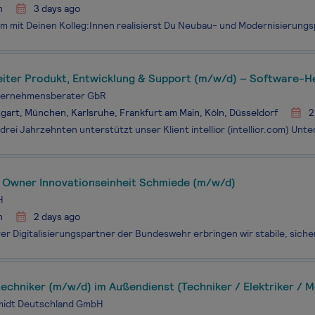
n
3 days ago
eiter Produkt, Entwicklung & Support (m/w/d) – Software-He
nternehmensberater GbR
gart, München, Karlsruhe, Frankfurt am Main, Köln, Düsseldorf
2
 Owner Innovationseinheit Schmiede (m/w/d)
H
n
2 days ago
echniker (m/w/d) im Außendienst (Techniker / Elektriker / 
oniker / KFZ Mechaniker)
midt Deutschland GmbH