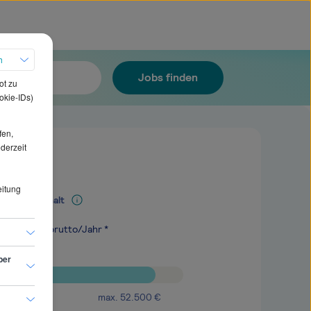
h
Jobs finden
ot zu
okie-IDs)
fen,
ederzeit
eitung
Mediangehalt
.600
€
brutto/Jahr *
ber
max.
52.500
€