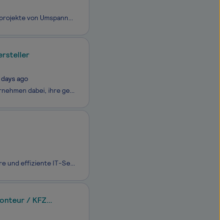
Gemeinsam mit Deinen Kolleg:Innen realisierst Du Neubau- und Modernisierungsprojekte von Umspannwerken in der Mittel-, Hoch- und Höchstspannung bis 380kV im westdeutschen Raum und gestaltest mit unseren Kunden den Weg zur Erreichung der Klimaschutzziele. Du trägst dazu bei, die Energi
rsteller
 days ago
Seit über drei Jahrzehnten unterstützt unser Klient intellior (intellior.com) Unternehmen dabei, ihre geschäftskritischen Prozesse sicher, effizient und zukunftssicher zu managen – mit der mehrfach ausgezeichneten BPM- und GRC-Software Aeneis und einem Beratungsansatz auf Augenhöhe. Seit Januar 2024
Als primärer Digitalisierungspartner der Bundeswehr erbringen wir stabile, sichere und effiziente IT-Services im In- und Ausland, vom Grundbetrieb bis in den einsatznahen Bereich und tragen so zur kontinuierlichen Erhöhung der Führungs- und Einsatzfähigkeit der Bundeswehr bei. Mit über 8.000 Kolleg*
Monteur / KFZ