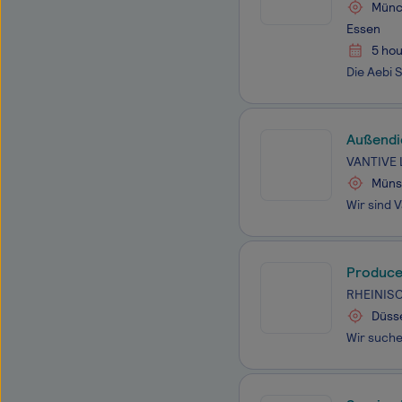
Münch
Essen
5 hou
Außendi
VANTIVE 
Münst
Produce
RHEINIS
Düss