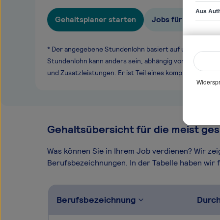
Aus Auth
Gehaltsplaner starten
Jobs für Herstelle
* Der angegebene Stundenlohn basiert auf unseren ge
Stundenlohn kann anders sein, abhängig von Überstund
und Zusatzleistungen. Er ist Teil eines komplexen Ver
Widerspr
Gehaltsübersicht für die meist ges
Was können Sie in Ihrem Job verdienen? Wir ze
Berufsbezeichnungen. In der Tabelle haben wir fü
Berufsbezeichnung
Durch