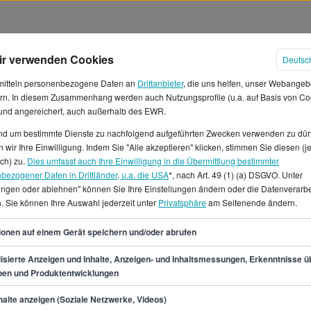
ir verwenden Cookies
Deutsc
mitteln personenbezogene Daten an
Drittanbieter
, die uns helfen, unser Webangeb
rn. In diesem Zusammenhang werden auch Nutzungsprofile (u.a. auf Basis von Co
 und angereichert, auch außerhalb des EWR.
und um bestimmte Dienste zu nachfolgend aufgeführten Zwecken verwenden zu dür
 wir Ihre Einwilligung. Indem Sie "Alle akzeptieren" klicken, stimmen Sie diesen (j
 Essen
ich) zu.
Dies umfasst auch Ihre Einwilligung in die Übermittlung bestimmter
bezogener Daten in Drittländer, u.a. die USA
*, nach Art. 49 (1) (a) DSGVO. Unter
lungen oder ablehnen" können Sie Ihre Einstellungen ändern oder die Datenverarb
eit als Hersteller/in in Essen
. Sie können Ihre Auswahl jederzeit unter
Privatsphäre
am Seitenende ändern.
 und 3.550 € im Monat.* Die
ischen 36.200 € und 52.500
42
ionen auf einem Gerät speichern und/oder abrufen
ür Hersteller/in in Essen sind
lzeit? Auf StepStone.de findest
isierte Anzeigen und Inhalte, Anzeigen- und Inhaltsmessungen, Erkenntnisse ü
pen und Produktentwicklungen
eitkraft zahlreiche
n.
min.
36.200
€
alte anzeigen (Soziale Netzwerke, Videos)