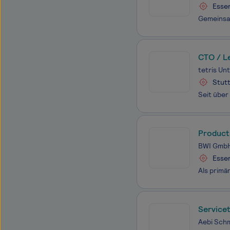
Esse
CTO / L
tetris U
Stutt
Product
BWI Gmb
Esse
Servicet
Mechatr
Aebi Sch