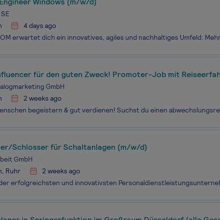
 Engineer Windows (m/w/d)
 SE
n
4 days ago
nfluencer für den guten Zweck! Promoter-Job mit Reiseerfa
€-5500€)
Dialogmarketing GmbH
n
2 weeks ago
er/Schlosser für Schaltanlagen (m/w/d)
beit GmbH
n, Ruhr
2 weeks ago
laner in Springerfunktion im Großraum Düsseldorf (alle Ges