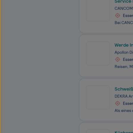
Service
CANCOM
Esse
Werde I
(~3500
Apollon 
Esse
Schweiß
DEKRA Ar
Esse
Küchenp