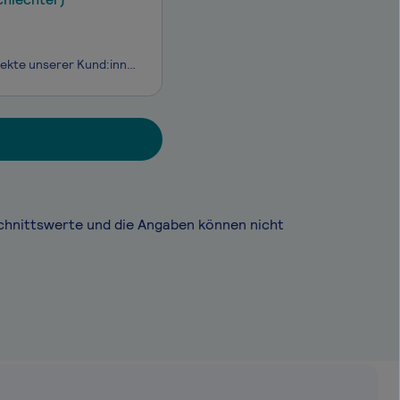
Wir sind OBI. Als Team geben wir gemeinsam alles, um die kleinen und großen Projekte unserer Kund:innen zu ermöglichen. Viele kluge Köpfe stehen dabei zusammen und erleben den ALLES MACHBAR Spirit. Sei auch du dabei!
chnittswerte und die Angaben können nicht