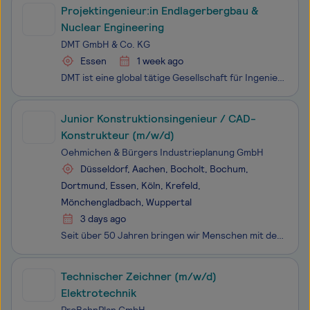
Projektingenieur:in Endlagerbergbau &
Nuclear Engineering
DMT GmbH & Co. KG
Essen
1 week ago
DMT ist eine global tätige Gesellschaft für Ingenieurdienstleistungen und entsprechende Beratungsleistungen mit mehr als 280 Jahren Erfahrung. Mit 13 Ingenieur- und Beratungsgesellschaften an 30 Standorten und mehr als 1.100 Mitarbeitenden weltweit konzentriert sich DMT auf die Märkte Anlagenbau und
Junior Konstruktionsingenieur / CAD-
Konstrukteur (m/w/d)
Oehmichen & Bürgers Industrieplanung GmbH
Düsseldorf, Aachen, Bocholt, Bochum,
Dortmund, Essen, Köln, Krefeld,
Mönchengladbach, Wuppertal
3 days ago
Seit über 50 Jahren bringen wir Menschen mit dem zusammen, was sie begeistert. In unseren sechs Fachbereichen Maschinen- und Anlagenbau, Fahrzeugtechnik, Energietechnik, Elektrotechnik sowie Bauwesen & TGA bringen unsere Mitarbeiter ihr Know-How genau dort ein, wo es gebraucht wird - in abwechsl
Technischer Zeichner (m/w/d)
Elektrotechnik