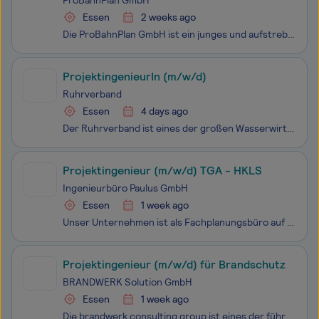
ProBahnPlan GmbH
Essen
2 weeks ago
Die ProBahnPlan GmbH ist ein junges und aufstrebendes Unternehmen, das sich auf die Planung und Realisierung komplexer Lösungen im gesamten Bahnumfeld spezialisiert hat. Als Neugründung mit einem erfahrenen Team und einer starken Vernetzung zu unseren Schwestergesellschaften, ProElectra GmbH und Pro
ProjektingenieurIn (m/w/d)
Ruhrverband
Essen
4 days ago
Der Ruhrverband ist eines der großen Wasserwirtschaftsunternehmen in Deutschland und sorgt seit über 100 Jahren für saubere Flüsse und Seen im Einzugsgebiet der Ruhr. Bewerben Sie sich für unsere Betriebsabteilung Talsperren und Stauseen am Standort Essen als ProjektingenieurIn (m/w/d) und werden Si
Projektingenieur (m/w/d) TGA - HKLS
Ingenieurbüro Paulus GmbH
Essen
1 week ago
Unser Unternehmen ist als Fachplanungsbüro auf dem Gebiet der technischen Ausrüstung beratend, planend und objektüberwachend seit 1961 tätig. Unser unabhängiges Familienunternehmen bietet Erfahrung und Kompetenz in der Erarbeitung von nachhaltigen und innovativen Lösungen auf dem kompletten Gebiet d
Projektingenieur (m/w/d) für Brandschutz
BRANDWERK Solution GmbH
Essen
1 week ago
Die brandwerk consulting group ist eines der führenden Brandschutz-Sachverständigenbüros in Deutschland und spezialisiert sich auf individuelle und innovative Lösungen für diverse Bauprojekte. Mit über 25 Jahren Erfahrung bündeln wir unsere Expertise in vier Fachbereichen: Brandschutzplanung im Hoch