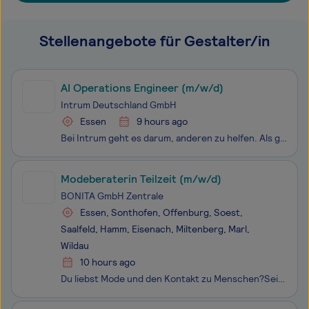
Stellenangebote für Gestalter/in
AI Operations Engineer (m/w/d)
Intrum Deutschland GmbH
Essen
9 hours ago
Bei Intrum geht es darum, anderen zu helfen. Als globales Dienstleistungsunternehmen für Kreditservices bahnen wir tagtäglich den Weg zu einer gesunden Wirtschaft. Für uns zu arbeiten bedeutet, mit den besten Mitarbeiter:innen, den interessantesten Kunden, den neuesten Innovationen am Markt und den
Modeberaterin Teilzeit (m/w/d)
BONITA GmbH Zentrale
Essen, Sonthofen, Offenburg, Soest,
Saalfeld, Hamm, Eisenach, Miltenberg, Marl,
Wildau
10 hours ago
Du liebst Mode und den Kontakt zu Menschen?Seit über 55 Jahren steht Bonita für stilvolle Damenmode, die moderne Weiblichkeit unterstreicht – in über 450 Filialen und unserem Onlineshop. Jetzt fehlst nur noch Du als Modeberaterin!