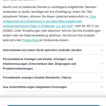
Alle angezeigten Gehaltsdaten beruhen auf
Hierfür und um bestimmte Dienste zu nachfolgend aufgeführten Zwecken
statistischen Erhebungen durch StepStone. Es sind
verwenden zu dürfen, benötigen wir Ihre Einwilligung. Indem Sie "Alle
Durchschnittswerte und die Angaben können nicht
akzeptieren" klicken, stimmen Sie diesen (jederzeit widerruflich) zu.
Dies
umfasst auch Ihre Einwilligung in die Übermittlung bestimmter
einzelnen Stellenangeboten zugeordnet werden.
personenbezogener Daten in Drittländer, u.a. die USA
*, nach Art. 49 (1) (a)
DSGVO. Unter "Einstellungen oder ablehnen" können Sie Ihre Einstellungen
Gehaltsinformationen
Design
Gestalter/in
ändern oder die Datenverarbeitung ablehnen. Sie können Ihre Auswahl
jederzeit unter
Privatsphäre
am Seitenende ändern.
Gestalter/in Essen
Informationen auf einem Gerät speichern und/oder abrufen
Personalisierte Anzeigen und Inhalte, Anzeigen- und
Finde den Job,
Inhaltsmessungen, Erkenntnisse über Zielgruppen und
Produktentwicklungen
der zu dir passt.
Fremdinhalte anzeigen (Soziale Netzwerke, Videos)
Stepstone
Aus Authentifizierungen abgeleitete Kennungen
Bewerbende