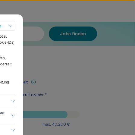
h
Jobs finden
ot zu
okie-IDs)
fen,
ederzeit
eitung
Mediangehalt
.200
€
brutto/Jahr *
ber
max.
40.200
€