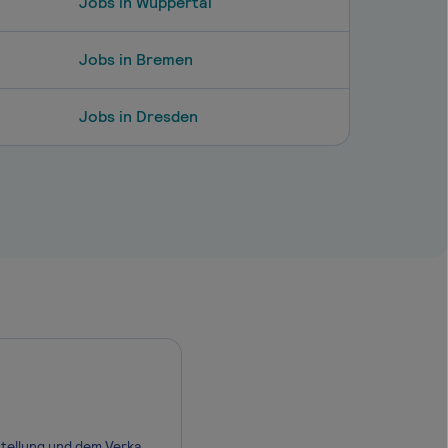
Jobs in Wuppertal
Jobs in Bremen
Jobs in Dresden
MAXAM ist das international führende Unternehmen in der Entwicklung, der Herstellung und dem Verkauf von zivilen Sprengstoffen und Zündsystemen für die Bergbau-, Steinbruch- und Infrastrukturindustrie mit weltweit über 45 Landesniederlassungen und Tochtergesellschaften und insgesamt über 6.000 Mitar