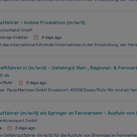
utfahrer - mobile Produktion (m/w/d)
utschland GmbH
entrop-Fretter
4 days ago
aftfahrer:in (m/w/d) - Gefahrgut Nah-, Regional- & Fernver
dt.de
n/Ruhr
5 days ago
tfahrer (m/w/d) als Springer im Fernverkehr - Ausfuhr von
anktransport GmbH
a
3 days ago