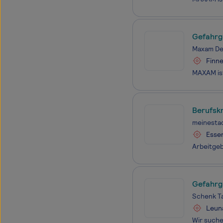
Gefahrg
Maxam De
Finn
Berufskr
meinesta
Esse
Gefahrgu
Schenk T
Leun