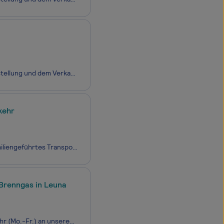
MAXAM ist das international führende Unternehmen in der Entwicklung, der Herstellung und dem Verkauf von zivilen Sprengstoffen und Zündsystemen für die Bergbau-, Steinbruch- und Infrastrukturindustrie mit weltweit über 45 Landesniederlassungen und Tochtergesellschaften und insgesamt über 6.000 Mitar
kehr
Arbeitgeber: Paula Mertzen GmbH Einsatzort: 45356 Essen/Ruhr Wir sind ein familiengeführtes Transportunternehmen mit fast 100 Jahren Erfahrung im Gefahrgutbereich.
 Brenngas in Leuna
Wir suchen Gefahrgutfahrer (m/w/d) für die Ausfuhr von Brenngas im Fernverkehr (Mo.-Fr.) an unserem Standort Leuna. Du bringst die Bereitschaft mit zudem in anderen Ausfuhrbereichen vertretungsweise auszuhelfen.