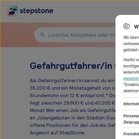
W
Wir über
verbesse
gebildet
Hierfür 
Gefahrgutfahrer/in Gehäl
benötigen
widerrufl
personen
Als Gefahrgutfahrer/in kannst du ein durchschn
"Einstel
35.200 € und ein Monatsgehalt von ca. 2.933 €
ablehnen
Stundenlohn von 12 € entspricht.* Die Gehalts
liegt zwischen 29.800 € und 40.200 € pro Jahr 
Informat
Monat.Wer einen Job als Gefahrgutfahrer/in suc
Personal
an Jobangeboten in den Städten Düsseldorf, Es
Zielgrup
offene Positionen für den Job als Gefahrgutfahr
Angebot auf StepStone.
Fremdinh