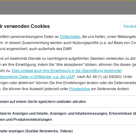
ir verwenden Cookies
Deutsc
mitteln personenbezogene Daten an
Drittanbieter
, die uns helfen, unser Webangeb
rn. In diesem Zusammenhang werden auch Nutzungsprofile (u.a. auf Basis von Co
 und angereichert, auch außerhalb des EWR.
und um bestimmte Dienste zu nachfolgend aufgeführten Zwecken verwenden zu dür
ter in Deutschland
 wir Ihre Einwilligung. Indem Sie "Alle akzeptieren" klicken, stimmen Sie diesen (j
ich) zu.
Dies umfasst auch Ihre Einwilligung in die Übermittlung bestimmter
bezogener Daten in Drittländer, u.a. die USA
*, nach Art. 49 (1) (a) DSGVO. Unter
ittliches Jahresgehalt von
lungen oder ablehnen" können Sie Ihre Einstellungen ändern oder die Datenverarb
 erwarten, was einem
. Sie können Ihre Auswahl jederzeit unter
Privatsphäre
am Seitenende ändern.
spanne als Gefahrgutfahrer/in
35
und 2.483 € und 3.350 € pro
ionen auf einem Gerät speichern und/oder abrufen
ht, findet eine hohe Anzahl
isierte Anzeigen und Inhalte, Anzeigen- und Inhaltsmessungen, Erkenntnisse ü
sen, Duisburg.Insgesamt 2898
pen und Produktentwicklungen
er/in gibt es aktuell im
min.
29.800
€
alte anzeigen (Soziale Netzwerke, Videos)