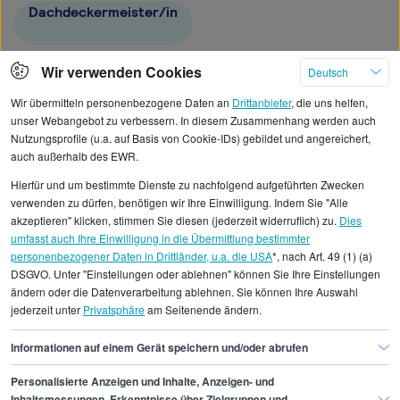
Dachdeckermeister/in
Gerüstbauermeister/in
Stuckateurmeister/in
Wir verwenden Cookies
Deutsch
Wir übermitteln personenbezogene Daten an
Drittanbieter
, die uns helfen,
unser Webangebot zu verbessern. In diesem Zusammenhang werden auch
Nutzungsprofile (u.a. auf Basis von Cookie-IDs) gebildet und angereichert,
auch außerhalb des EWR.
Alle angezeigten Gehaltsdaten beruhen auf
Hierfür und um bestimmte Dienste zu nachfolgend aufgeführten Zwecken
statistischen Erhebungen durch StepStone. Es sind
verwenden zu dürfen, benötigen wir Ihre Einwilligung. Indem Sie "Alle
Durchschnittswerte und die Angaben können nicht
akzeptieren" klicken, stimmen Sie diesen (jederzeit widerruflich) zu.
Dies
umfasst auch Ihre Einwilligung in die Übermittlung bestimmter
einzelnen Stellenangeboten zugeordnet werden.
personenbezogener Daten in Drittländer, u.a. die USA
*, nach Art. 49 (1) (a)
DSGVO. Unter "Einstellungen oder ablehnen" können Sie Ihre Einstellungen
Gehaltsinformationen
Handwerk
ändern oder die Datenverarbeitung ablehnen. Sie können Ihre Auswahl
jederzeit unter
Privatsphäre
am Seitenende ändern.
Fassadenmonteur/in
Informationen auf einem Gerät speichern und/oder abrufen
Personalisierte Anzeigen und Inhalte, Anzeigen- und
Inhaltsmessungen, Erkenntnisse über Zielgruppen und