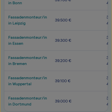
in Bonn
46
Fassadenmonteur/in
32
39.500 €
in Leipzig
45
Fassadenmonteur/in
32
39.300 €
in Essen
45
Fassadenmonteur/in
32
39.200 €
in Bremen
45
Fassadenmonteur/in
32
39.100 €
in Wuppertal
45
Fassadenmonteur/in
32
39.000 €
in Dortmund
45