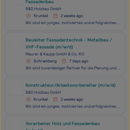
Fassadenbau
B&D Holzbau GmbH
Krunkel
2 weeks ago
Wir sind ein junges, motiviertes und erfolgreiches Holz- und Fassadenbauunternehmen mit derzeit 15 Mitarbeitern in einem familiären Arbeitsumfeld. Wir haben uns auf die Bereiche Fassadenbau von Großfassaden mit Faserzementplatten, Kunststoffplatten und Holzverkleidungen sowie dem Bau von Holzfertigh
Bauleiter Fassadentechnik - Metallbau /
VHF-Fassade (m/w/d)
Maurer & Kaupp GmbH & Co. KG
Schramberg
7 days ago
Wir sind zuverlässiger Partner für die Planung und Ausführung qualitativ hochwertiger Metalldächer, -fassaden und –bekleidungen sowie Flachdachabdichtungen. Maurer & Kaupp GmbH & Co. KG zeichnet sich durch 30 gut ausgebildete und erfahrene Mitarbeitende mit großem technischem und handwerklic
Konstrukteur/Arbeitsvorbereiter (m/w/d)
B&D Holzbau GmbH
Krunkel
2 weeks ago
Wir sind ein junges, motiviertes und erfolgreiches Holz- und Fassadenbauunternehmen mit derzeit 15 Mitarbeitern in einem familiären Arbeitsumfeld. Wir haben uns auf die Bereiche Fassadenbau von Großfassaden mit Faserzementplatten, Kunststoffplatten und Holzverkleidungen sowie dem Bau von Holzfertigh
Vorarbeiter Holz und Fassadenbau