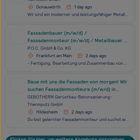
Donauwörth
1 day ago
Wir sind ein moderner und leistungsfähiger Metallbaubetrieb, spezialisiert auf die Fertigung von Aluminium-Fenster, -Türen und –Fassaden. Zur Verstärkung unseres Teams suchen wir zum nächstmöglichen Eintrittstermin Monteure (m/w/d) mit Erfahrung in der Montage von Aluminium-Fassaden, -Fenster und -
Fassadenbauer (m/w/d) /
Fassadenmonteur (m/w/d) / Metallbauer -
Fachrichtung Konstruktionstechnik (m
P.O.C. GmbH & Co. KG
Frankfurt am Main
2 days ago
- Fertigung, Bearbeitung und Zusammenbau von metallischen Konstruktionselementen und Baugruppen im industriellen Umfeld - Durchführung von mechanischen Bearbeitungsverfahren wie Bohren, Schneiden, Anpassen und Vorbereiten von Bauteilen nach technischen Vorgaben - Montage von funktionalen Metallkon
Baue mit uns die Fassaden von morgen! Wir
suchen Fassadenmonteure (m/w/d) in
Hildesheim und Umgebung
GEBOTHERM Gerüstbau-Betonsanierung-
Thermputz GmbH
Hildesheim
2 days ago
Du bist gelernter Fassadenmonteur und suchst einen Arbeitgeber, der deine Arbeit wertschätzt? Du möchtest abwechslungsreiche Projekte, moderne Arbeitsmittel und ein starkes Team? Dann bist du bei uns genau richtig! Wir bieten dir einen sicheren Arbeitsplatz, spannende Bauvorhaben und ein kollegiale
Klicken Sie hier, um weitere Angebote anzuzeigen