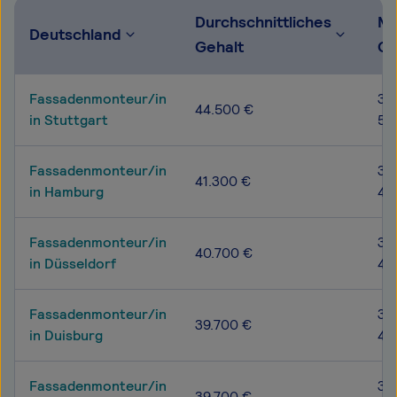
Durchschnittliches
Mö
Deutschland
Gehalt
Ge
Fassadenmonteur/in
36
44.500 €
in Stuttgart
53
Fassadenmonteur/in
34
41.300 €
in Hamburg
48
Fassadenmonteur/in
32
40.700 €
in Düsseldorf
47
Fassadenmonteur/in
32
39.700 €
in Duisburg
45
Fassadenmonteur/in
33
39.700 €