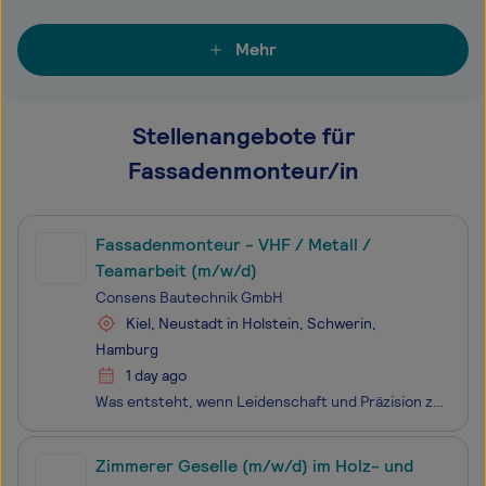
Mehr
Stellenangebote für
Fassadenmonteur/in
Fassadenmonteur - VHF / Metall /
Teamarbeit (m/w/d)
Consens Bautechnik GmbH
Kiel, Neustadt in Holstein, Schwerin,
Hamburg
1 day ago
Was entsteht, wenn Leidenschaft und Präzision zusammentreffen? Unsere Mission ist es, zukunftsorientierte Lösungen für ästhetisch anspruchsvolle, wirtschaftliche und langlebige Fassaden zu schaffen, die höchsten funktionalen und energetischen Anforderungen gerecht werden. Du bist eingeladen, diese V
Zimmerer Geselle (m/w/d) im Holz- und