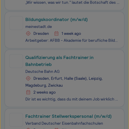
„Wir wissen, was wir tun.“ lautet die Botschaft des Handwerks. Denn ob kreieren, bauen, verändern, bewegen, pflegen oder reparieren: Die Arbeit in 130 Handwerksberufen erfüllt viele mit Freude, Selbstbewusstsein und vor allem mit einem: Stolz. Stolz, täglich Produkte und Dienstleistungen zu produzie
Bildungskoordinator (m/w/d)
meinestadt.de
Dresden
1 week ago
Arbeitgeber: AFBB - Akademie für berufliche Bildung gGmbH Einsatzort: 01067 Dresden Du möchtest Menschen für Ausbildung und Weiterbildung gewinnen, sie zuverlässig begleiten und gleichzeitig Marketing, Vertrieb und CRM professionell miteinander verbinden? Für unseren Bereich Aus- und Weiterbildung
Qualifizierung als Fachtrainer:in
Bahnbetrieb
Deutsche Bahn AG
Dresden, Erfurt, Halle (Saale), Leipzig,
Magdeburg, Zwickau
2 weeks ago
Dir ist es wichtig, dass du mit deinem Job wirklich etwas bewegst. Finde deinen Platz in einem von über 500 Berufen bei der Deutschen Bahn. Wir bieten Profis und Berufsstarter:innen sichere Jobs mit Zukunftsperspektiven. Bewirb dich jetzt für ein Team, das sich gegenseitig unterstützt und auf die Zu
Fachtrainer Stellwerkspersonal (m/w/d)
Verband Deutscher Eisenbahnfachschulen