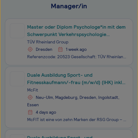
Manager/in
Master oder Diplom Psychologe*in mit dem
Schwerpunkt Verkehrspsychologie
(w/m/d)
TÜV Rheinland Group
Dresden
1 week ago
Referenzcode: 20523 Gesellschaft: TÜV Rheinland Group Die Begeisterung für zukunftsweisende Lösungen teilen wir mit über 28.000 Menschen rund um den Globus. Bei TÜV Rheinland können Sie Ihr Wissen eigenverantwortlich einbringen und sich dabei persönlich immer weiter entwickeln. Wir sind ein Team au
Duale Ausbildung Sport- und
Fitnesskaufmann/-frau (m/w/d) (IHK) inkl.
Professional Fitnesscoach
McFit
Neu-Ulm, Magdeburg, Dresden, Ingolstadt,
Essen
4 days ago
McFIT ist eine von zehn Marken der RSG Group – einem der weltweit führenden Unternehmen im Fitnessbereich mit über 4,5 Millionen Mitgliedern.1997 haben wir die Branche revolutioniert, indem wir Fitness für alle zugänglich gemacht haben. Heute gehören wir mit über 230 Studios in Deutschland, Österrei
Duale Ausbildung Sport- und