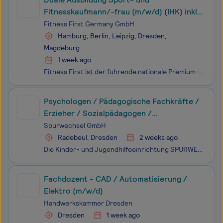
Fitnesskaufmann/-frau (m/w/d) (IHK) inkl.
Professional Fitnesscoach
Fitness First Germany GmbH
Hamburg, Berlin, Leipzig, Dresden,
Magdeburg
1 week ago
Fitness First ist der führende nationale Premium-Fitnessanbieter in Deutschland mit ca. 200.000 Mitgliedern in Deutschland. Wir bieten unseren Kunden ein umfassendes Fitness- und Wellnesserlebnis mit innovativen Trainingskonzepten und professioneller Trainingsunterstützung. Wir gehören als Teil der
Psychologen / Pädagogische Fachkräfte /
Erzieher / Sozialpädagogen /
Heilpädagoge (m/w/d)
Spurwechsel GmbH
Radebeul, Dresden
2 weeks ago
Die Kinder- und Jugendhilfeeinrichtung SPURWECHSEL GmbH wurde im Jahr 2010 mit dem Anspruch gegründet, besonders belasteten Kindern und Jugendlichen individuelle Angebote anbieten zu können. Das Team für die pädagogischen Angebote besteht aus staatlich anerkannten Erziehern, Sozialpädagogen, Heilpäd
Fachdozent - CAD / Automatisierung /
Elektro (m/w/d)
Handwerkskammer Dresden
Dresden
1 week ago