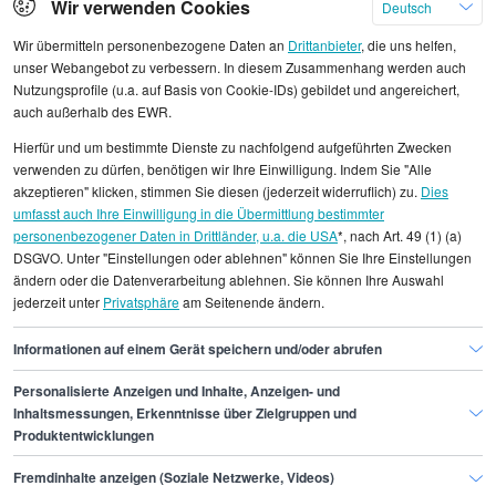
Wir verwenden Cookies
Deutsch
Wir übermitteln personenbezogene Daten an
Drittanbieter
, die uns helfen,
unser Webangebot zu verbessern. In diesem Zusammenhang werden auch
Nutzungsprofile (u.a. auf Basis von Cookie-IDs) gebildet und angereichert,
Alle angezeigten Gehaltsdaten beruhen auf
auch außerhalb des EWR.
statistischen Erhebungen durch StepStone. Es sind
Hierfür und um bestimmte Dienste zu nachfolgend aufgeführten Zwecken
Durchschnittswerte und die Angaben können nicht
verwenden zu dürfen, benötigen wir Ihre Einwilligung. Indem Sie "Alle
einzelnen Stellenangeboten zugeordnet werden.
akzeptieren" klicken, stimmen Sie diesen (jederzeit widerruflich) zu.
Dies
umfasst auch Ihre Einwilligung in die Übermittlung bestimmter
personenbezogener Daten in Drittländer, u.a. die USA
*, nach Art. 49 (1) (a)
Gehaltsinformationen
Bildung
DSGVO. Unter "Einstellungen oder ablehnen" können Sie Ihre Einstellungen
E-Learning-Manager/in
ändern oder die Datenverarbeitung ablehnen. Sie können Ihre Auswahl
jederzeit unter
Privatsphäre
am Seitenende ändern.
E-Learning-Manager/in Dresden
Informationen auf einem Gerät speichern und/oder abrufen
Personalisierte Anzeigen und Inhalte, Anzeigen- und
Finde den Job,
Inhaltsmessungen, Erkenntnisse über Zielgruppen und
Produktentwicklungen
der zu dir passt.
Fremdinhalte anzeigen (Soziale Netzwerke, Videos)