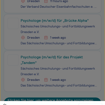
Dresden
11 hours ago
Der Verband Deutscher Eisenbahnfachschulen e. V. (VDEF) ist eine Bildungseinrichtung, die deutschlandweit mit 14 Bildungszentren vertreten ist. Der VDEF steht seinen Kunden seit 1920 für bedarfs- und kundenorientierte Aus-, Fort- und Weiterbildung zur Verfügung. Wir suchen für unsere Bildungszentren
Psychologe (m/w/d) für „Brücke Alpha“
Sächsisches Umschulungs- und Fortbildungswerk
Dresden e.V.
Dresden
1 week ago
Das Sächsische Umschulungs- und Fortbildungswerk Dresden e. V. (SUFW) ist ein seit 1990 anerkannter und nach ISO 9001 und AZAV zertifizierter Träger für Berufsorientierung, Schulsozialarbeit, Praxisberatung, Inklusion, Berufsvorbereitung, Aus- und Weiterbildung, Aktivierungs-, Beschäftigungs- und Ve
Psychologe (m/w/d) für das Projekt
„Tandem“
Sächsisches Umschulungs- und Fortbildungswerk
Dresden e.V.
Dresden
1 week ago
Das Sächsische Umschulungs- und Fortbildungswerk Dresden e. V. (SUFW) ist ein seit 1990 anerkannter und nach ISO 9001 und AZAV zertifizierter Träger für Berufsorientierung, Schulsozialarbeit, Praxisberatung, Inklusion, Berufsvorbereitung, Aus- und Weiterbildung, Aktivierungs-, Beschäftigungs- und Ve
Klicken Sie hier, um weitere Angebote anzuzeigen