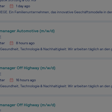
istik Stiftung & Co. KG
ter
1 day ago
manager Automotive (m/w/d)
E
ter
8 hours ago
manager Off Highway (m/w/d)
E
ter
16 hours ago
manager Off Highway (m/w/d)
E