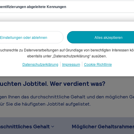
entifizierungen abgeleitete Kennungen
rce Manager/in
sammelten Daten. Dein
Einstellungen oder ablehnen
Alles akzeptieren
en, Branche, Selbstständigkeit
gütungssystems.
uchsrechte zu Datenverarbeitungen auf Grundlage von berechtigten Interessen k
ebenfalls unter „Datenschutzerklärung“ ausüben.
Datenschutzerklärung
Impressum
Cookie Richtlinie
uchten Jobtitel. Wer verdient was?
igen Ihnen das durchschnittliche Gehalt und den möglichen 
r Sie die häufigsten Jobtitel aufgelistet.
schnittliches Gehalt
Möglicher Gehaltsrahme