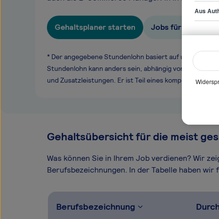
Aus Auth
Gehaltsplaner starten
Jobs für E-Comme
* Der angegebene Stundenlohn basiert auf unseren ge
Stundenlohn kann anders sein, abhängig von Überstund
und Zusatzleistungen. Er ist Teil eines komplexen Ver
Widerspr
Gehaltsübersicht für die meist ges
Was können Sie in Ihrem Job verdienen? Wir ze
Berufsbezeichnungen. In der Tabelle haben wir fü
Berufsbezeichnung
Durch