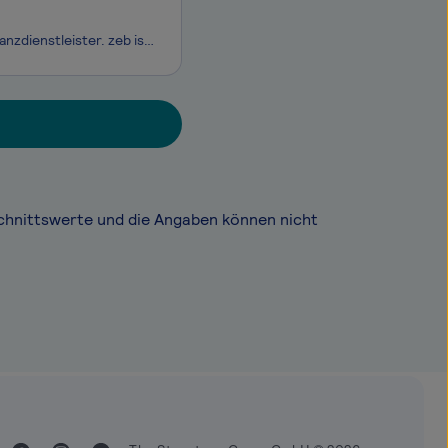
Kaum eine Branche erfährt aktuell einen so tiefgreifenden Wandel wie die der Finanzdienstleister. zeb ist die führende, auf Financial Services spezialisierte Unternehmensberatung in Europa. Wir helfen unseren Kunden dabei, all diese Herausforderungen zu meistern, Chancen zu identifizieren und zu nut
chnittswerte und die Angaben können nicht