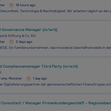
ter
18 hours ago
I Governance Manager (m/w/d)
istik Stiftung & Co. KG
ter
2 days ago
nd Compliancemanager Third Party (m/w/d)
G
sruhe, Münster
1 day ago
) Consultant / Manager Firmenkundengeschäft - Regionalban