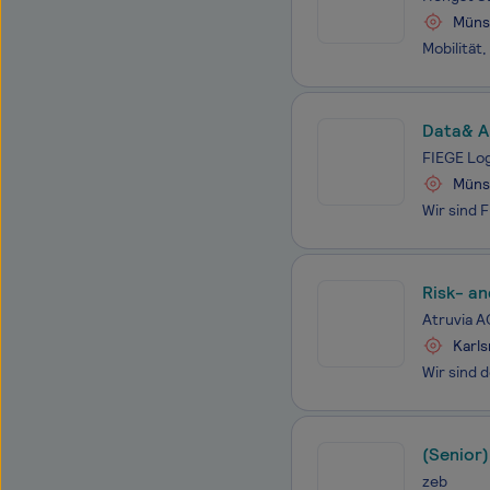
Müns
Data& A
FIEGE Log
Müns
Risk- a
Atruvia A
Karl
(Senior
zeb