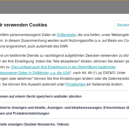
ir verwenden Cookies
Deutsc
mitteln personenbezogene Daten an
Drittanbieter
, die uns helfen, unser Webangeb
rn. In diesem Zusammenhang werden auch Nutzungsprofile (u.a. auf Basis von Co
 und angereichert, auch außerhalb des EWR.
und um bestimmte Dienste zu nachfolgend aufgeführten Zwecken verwenden zu dür
 wir Ihre Einwilligung. Indem Sie "Alle akzeptieren" klicken, stimmen Sie diesen (j
Gehälter in Münster
ich) zu.
Dies umfasst auch Ihre Einwilligung in die Übermittlung bestimmter
bezogener Daten in Drittländer, u.a. die USA
*, nach Art. 49 (1) (a) DSGVO. Unter
lungen oder ablehnen" können Sie Ihre Einstellungen ändern oder die Datenverarb
Manager/in tätig bist, mit
. Sie können Ihre Auswahl jederzeit unter
Privatsphäre
am Seitenende ändern.
echnen. Der Stundenlohn
 kannst du um die 3.633 €
43
ionen auf einem Gerät speichern und/oder abrufen
anne zwischen 35.700 € und
llen als E-Commerce
isierte Anzeigen und Inhalte, Anzeigen- und Inhaltsmessungen, Erkenntnisse ü
pen und Produktentwicklungen
f StepStone.de findest du auch
 zahlreiche Stellenangebote,
min.
35.700
€
alte anzeigen (Soziale Netzwerke, Videos)