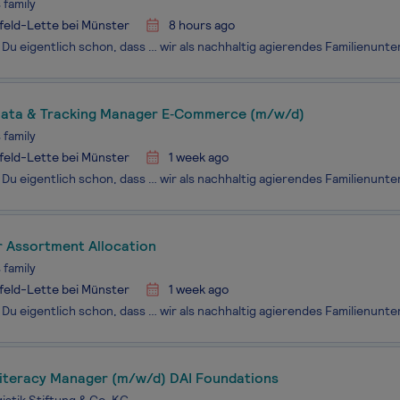
 family
feld-Lette bei Münster
8 hours ago
 Data & Tracking Manager E‑Commerce (m/w/d)
 family
feld-Lette bei Münster
1 week ago
 Assortment Allocation
 family
feld-Lette bei Münster
1 week ago
Literacy Manager (m/w/d) DAI Foundations