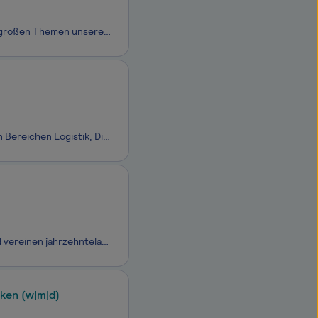
Mobilität, Gesundheit, Technologie & Nachhaltigkeit: Wir arbeiten täglich an den großen Themen unserer Zeit. Und das mit dem Ziel, den Planeten zu einem saubereren Ort zu machen. Als Familienunternehmen mit rund 3.500 Mitarbeitenden an über 20 Standorten stehen wir weltweit für inno­vative Filtr
Wir sind FIEGE. Ein Familienunternehmen, das innovative Geschäftsmodelle in den Bereichen Logistik, Digital, Real Estate und Ventures vorantreibt - und das seit über 150 Jahren. Als Innovationsführer in der Branche beschäftigen wir bei FIEGE mehr als 22.000 Mitarbeitende an rund 136 Standorten in 14
Wir sind der Digitalisierungspartner der genossenschaftlichen FinanzGruppe und vereinen jahrzehntelange Banking-Expertise mit moderner Informationstechnologie. Die speziell auf Banken zugeschnittenen IT-Lösungen und Leistungen reichen vom Rechenzentrumsbetrieb über das Bankverfahren agree21 bis hin
ken (w|m|d)