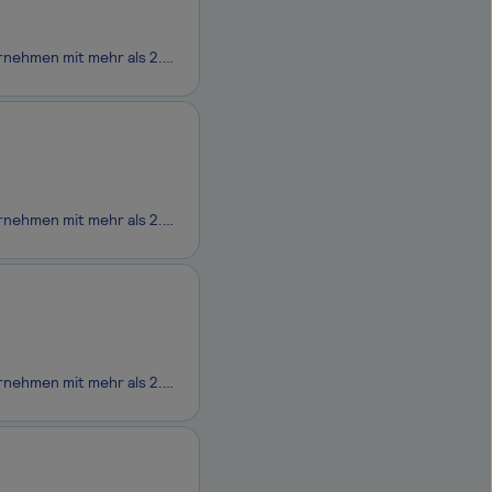
Wusstest Du eigentlich schon, dass … wir als nachhaltig agierendes Familienunternehmen mit mehr als 2.000 Filialen in Deutschland, Österreich und den Niederlanden und einem mehrfach ausgezeichneten Online Shop einer der größten Omnichannel-Anbieter im europäischen Textileinzelhandel sind? Unsere K
Wusstest Du eigentlich schon, dass … wir als nachhaltig agierendes Familienunternehmen mit mehr als 2.000 Filialen in Deutschland, Österreich und den Niederlanden und einem mehrfach ausgezeichneten Online Shop einer der größten Omnichannel-Anbieter im europäischen Textileinzelhandel sind? Unsere K
Wusstest Du eigentlich schon, dass … wir als nachhaltig agierendes Familienunternehmen mit mehr als 2.000 Filialen in Deutschland, Österreich und den Niederlanden und einem mehrfach ausgezeichneten Online Shop einer der größten Omnichannel-Anbieter im europäischen Textileinzelhandel sind? Unsere K