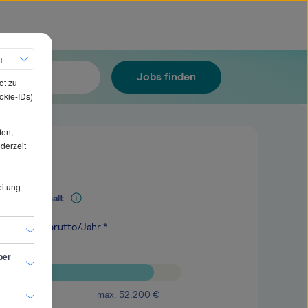
h
Jobs finden
ot zu
okie-IDs)
fen,
ederzeit
eitung
Mediangehalt
.600
€
brutto/Jahr *
ber
max.
52.200
€