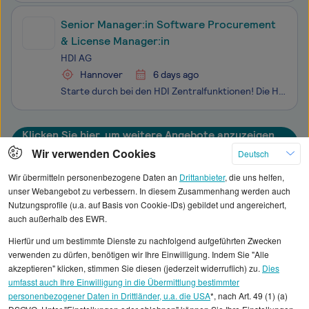
Senior Manager:in Software Procurement
& License Manager:in
HDI AG
Hannover
6 days ago
Starte durch bei den HDI Zentralfunktionen! Die HDI Zentral­funktionen decken die organi­sa­torischen Bereiche des Business ab. Dazu gehören unter anderem die Funktionen Per­so­nal, Innere Dienste, Ein­kauf, Rechnungs­wesen und In- / Exkasso. Wir bieten Dir die Mög­lich­keit, immer wieder neue Wege
Klicken Sie hier, um weitere Angebote anzuzeigen
Wir verwenden Cookies
Deutsch
Wir übermitteln personenbezogene Daten an
Drittanbieter
, die uns helfen,
unser Webangebot zu verbessern. In diesem Zusammenhang werden auch
Nutzungsprofile (u.a. auf Basis von Cookie-IDs) gebildet und angereichert,
Alle angezeigten Gehaltsdaten beruhen auf
auch außerhalb des EWR.
statistischen Erhebungen durch StepStone. Es sind
Hierfür und um bestimmte Dienste zu nachfolgend aufgeführten Zwecken
Durchschnittswerte und die Angaben können nicht
verwenden zu dürfen, benötigen wir Ihre Einwilligung. Indem Sie "Alle
einzelnen Stellenangeboten zugeordnet werden.
akzeptieren" klicken, stimmen Sie diesen (jederzeit widerruflich) zu.
Dies
umfasst auch Ihre Einwilligung in die Übermittlung bestimmter
personenbezogener Daten in Drittländer, u.a. die USA
*, nach Art. 49 (1) (a)
Gehaltsinformationen
Marketing