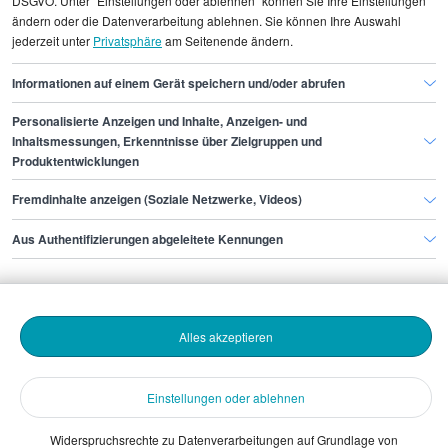
DSGVO. Unter "Einstellungen oder ablehnen" können Sie Ihre Einstellungen
E-Commerce Manager/in
ändern oder die Datenverarbeitung ablehnen. Sie können Ihre Auswahl
jederzeit unter
Privatsphäre
am Seitenende ändern.
E-Commerce Manager/in Hannover
Informationen auf einem Gerät speichern und/oder abrufen
Personalisierte Anzeigen und Inhalte, Anzeigen- und
Finde den Job,
Inhaltsmessungen, Erkenntnisse über Zielgruppen und
Produktentwicklungen
der zu dir passt.
Fremdinhalte anzeigen (Soziale Netzwerke, Videos)
Stepstone
Aus Authentifizierungen abgeleitete Kennungen
Bewerbende
Alles akzeptieren
Arbeitgebende
Einstellungen oder ablehnen
Download
Widerspruchsrechte zu Datenverarbeitungen auf Grundlage von