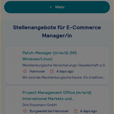
Mehr
Stellenangebote für E-Commerce
Manager/in
Patch-Manager (m/w/d) (MS
Windows/Linux)
Mecklenburgische Versicherungs-Gesellschaft a.G.
Hannover
4 days ago
Wir sind die Mecklenburgische heute: Ein traditionsbewusstes Versicherungsunternehmen, das durch besonders engagierte Mitarbeiter (m/w/d) im Innen- und Außendienst bereits über 225 Jahre erfolgreich am Markt bestehen konnte. Für die Mecklenburgische von morgen suchen wir begeisterte Menschen, die ge
Project Management Office (m/w/d)
International Markets und
Einkaufsorganisation
Dirk Rossmann GmbH
Burgwedel bei Hannover
4 days ago