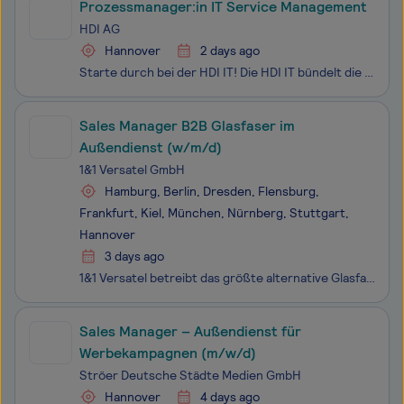
Prozessmanager:in IT Service Management
HDI AG
Hannover
2 days ago
Starte durch bei der HDI IT! Die HDI IT bündelt die IT in der HDI Group in zentraler Funktion. Wir gestalten inno­vative IT-Lösungen und treiben die digi­tale Trans­formation des Konzerns voran. Von der Entwicklung moderner Software­lösungen bis zum Betrieb komplexer IT-Infra­strukturen bieten wir e
Sales Manager B2B Glasfaser im
Außendienst (w/m/d)
1&1 Versatel GmbH
Hamburg, Berlin, Dresden, Flensburg,
Frankfurt, Kiel, München, Nürnberg, Stuttgart,
Hannover
3 days ago
1&1 Versatel betreibt das größte alternative Glasfasernetz Deutschlands und forciert als Treiber der Gigabit-Gesellschaft den kontinuierlichen Ausbau des Glasfasernetzes. Als B2B Spezialist der 1&1 Firmengruppe betreuen wir rund 50.000 Geschäftskunden. Werde Teil von etwas Großem!
Sales Manager – Außendienst für
Werbekampagnen (m/w/d)
Ströer Deutsche Städte Medien GmbH
Hannover
4 days ago