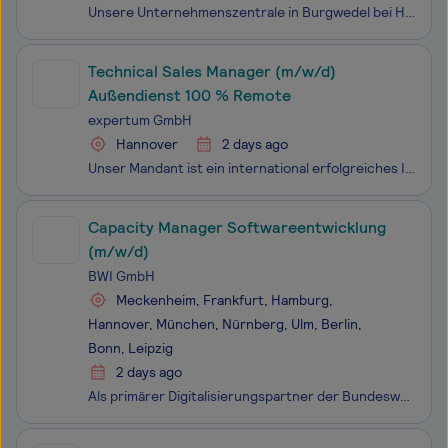
Unsere Unternehmenszentrale in Burgwedel bei Hannover – hier arbeiten rund 3.000 Mitarbeitende mit vollem Einsatz daran, die Zukunft von ROSSMANN zu gestalten. In unserem neuen Team aus dem Bereich International Markets und Einkaufsorganisation bündeln wir zentrale Zukunftsthemen rund um internatio
Technical Sales Manager (m/w/d)
Außendienst 100 % Remote
expertum GmbH
Hannover
2 days ago
Unser Mandant ist ein international erfolgreiches Industrieunternehmen und zählt zu den führenden Anbietern anspruchsvoller elektrotechnischer Produkte, Systemlösungen und Dienstleistungen für industrielle Anwendungen. Mit einer langjährigen Unternehmensgeschichte, weltweiten Standorten und Kunden a
Capacity Manager Softwareentwicklung
(m/w/d)
BWI GmbH
Meckenheim, Frankfurt, Hamburg,
Hannover, München, Nürnberg, Ulm, Berlin,
Bonn, Leipzig
2 days ago
Als primärer Digitalisierungspartner der Bundeswehr erbringen wir stabile, sichere und effiziente IT-Services im In- und Ausland, vom Grundbetrieb bis in den einsatznahen Bereich und tragen so zur kontinuierlichen Erhöhung der Führungs- und Einsatzfähigkeit der Bundeswehr bei. Mit über 8.000 Kolleg*