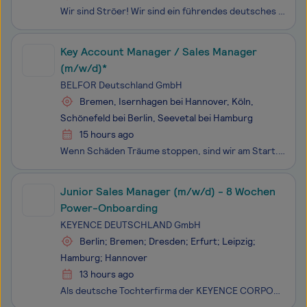
Wir sind Ströer! Wir sind ein führendes deutsches Medienhaus und setzen auf die Stärken des Out of Home-Geschäfts unterstützt durch die flankierenden Geschäftsfelder Digital & Dialog Media und DaaS & E-Commerce. Mit unserer „OOH plus“ Strategie machen wir mehr aus jedem Kommunikationskonzept
Key Account Manager / Sales Manager
(m/w/d)*
BELFOR Deutschland GmbH
Bremen, Isernhagen bei Hannover, Köln,
Schönefeld bei Berlin, Seevetal bei Hamburg
15 hours ago
Wenn Schäden Träume stoppen, sind wir am Start. Wenn Brände Türen schließen, drehen wir auf. Und wenn Bänder stillstehen, setzen wir alle Hebel in Bewegung. Wir sind der weltgrößte Schadensanierer mit über 1.200 Mitarbeitenden allein in Deutschland. Wir sind bereit für alles, was kommt. Bist du bere
Junior Sales Manager (m/w/d) - 8 Wochen
Power-Onboarding
KEYENCE DEUTSCHLAND GmbH
Berlin; Bremen; Dresden; Erfurt; Leipzig;
Hamburg; Hannover
13 hours ago
Als deutsche Tochterfirma der KEYENCE CORPORATION, einem der „World’s Most Innovative Companies“ (Forbes), bieten wir innovative Produkte im Bereich Industrie 4.0 und Digitalisierung wie Mikroskop-Systeme, industrielle Mess- und Automatisierungstechnik sowie 3D-Drucker an.Junior Consultant Engineer