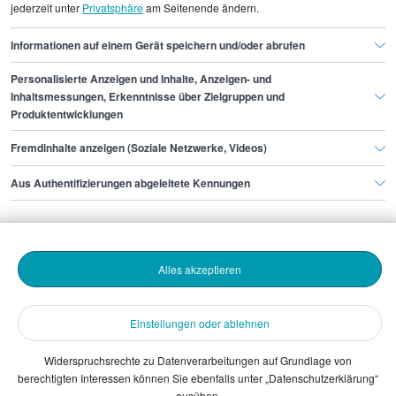
jederzeit unter
Privatsphäre
am Seitenende ändern.
Digital Officer Frankfurt am Main
Informationen auf einem Gerät speichern und/oder abrufen
Personalisierte Anzeigen und Inhalte, Anzeigen- und
Finde den Job,
Inhaltsmessungen, Erkenntnisse über Zielgruppen und
Produktentwicklungen
der zu dir passt.
Fremdinhalte anzeigen (Soziale Netzwerke, Videos)
Stepstone
Aus Authentifizierungen abgeleitete Kennungen
Bewerbende
Alles akzeptieren
Arbeitgebende
Einstellungen oder ablehnen
Download
Widerspruchsrechte zu Datenverarbeitungen auf Grundlage von
berechtigten Interessen können Sie ebenfalls unter „Datenschutzerklärung“
The Stepstone Group GmbH © 2026
ausüben.