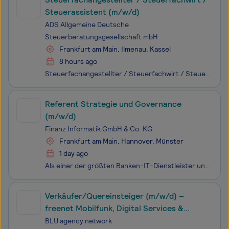
Steuerassistent (m/w/d)
ADS Allgemeine Deutsche
Steuerberatungsgesellschaft mbH
Frankfurt am Main, Ilmenau, Kassel
8 hours ago
Steuerfachangestellter / Steuerfachwirt / Steuerassistent (m/w/d) am Standort Frankfurt am Main, Ilmenau oder Kassel in Vollzeit zunächst befristet auf ein Jahr Als Teil der EDEKA-Gruppe sind wir deutschlandweit tätig – mit umfassender Expertise in Steuern, Finanzen und Betriebswirtschaft. An 25 S
Referent Strategie und Governance
(m/w/d)
Finanz Informatik GmbH & Co. KG
Frankfurt am Main, Hannover, Münster
1 day ago
Als einer der größten Banken-IT-Dienstleister und Digitalisierungspartner Europas sind wir der Treiber der Digitalisierung innerhalb der Sparkassen-Finanzgruppe. Mit über 5.000 Mitarbeitenden an 3 Standorten machen wir digitales Banking von heute leistungsfähig und entwickeln smarte Finanz-Services
Verkäufer/Quereinsteiger (m/w/d) –
freenet Mobilfunk, Digital Services &
Smartphones
BLU agency network