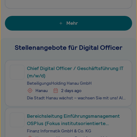
Mehr
Stellenangebote für Digital Officer
Chief Digital Officer / Geschäftsführung IT
(m/w/d)
BeteiligungsHolding Hanau GmbH
Hanau
2 days ago
Die Stadt Hanau wächst – wachsen Sie mit uns! Als Hessens kleinste Großstadt haben wir noch viel vor. Im Osten der Metropolregion Frankfurt Rhein Main gelegen, ist die Brüder-Grimm-Stadt ein innovativer Wirt­schaftsstandort mit einer hervorragenden Infrastruktur, internationalem Flair und vielfältig
Bereichsleitung Einführungsmanagement
OSPlus (Fokus institutsorientierte
Bedarfsfelder) (m/w/d)
Finanz Informatik GmbH & Co. KG