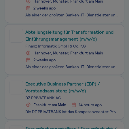
Hannover, Münster, Frankfurt am Main
2 weeks ago
Als einer der größten Banken-IT-Dienstleister und Digitalisierungspartner Europas sind wir der Treiber der Digitalisierung innerhalb der Sparkassen-Finanzgruppe. Mit über 5.000 Mitarbeitenden an 3 Standorten machen wir digitales Banking von heute leistungsfähig und entwickeln smarte Finanz-Services
Abteilungsleitung für Transformation und
Einführungsmanagement (m/w/d)
Finanz Informatik GmbH & Co. KG
Hannover, Münster, Frankfurt am Main
2 weeks ago
Als einer der größten Banken-IT-Dienstleister und Digitalisierungspartner Europas sind wir der Treiber der Digitalisierung innerhalb der Sparkassen-Finanzgruppe. Mit über 5.000 Mitarbeitenden an 3 Standorten machen wir digitales Banking von heute leistungsfähig und entwickeln smarte Finanz-Services
Executive Business Partner (EBP) /
Vorstandsassistenz (m/w/d)
DZ PRIVATBANK AG
Frankfurt am Main
14 hours ago
Die DZ PRIVATBANK ist das Kompetenzcenter Private Banking sowie bedeutender Akteur für Fondsdienstleistungen und Kredite in allen Währungen innerhalb der Genossenschaftlichen FinanzGruppe Volksbanken Raiffeisenbanken.Die DZ PRIVATBANK ist spezialisiert auf anspruchsvolle, individuelle Lösungen für P
Steuerfachangestellter / Steuerfachwirt /