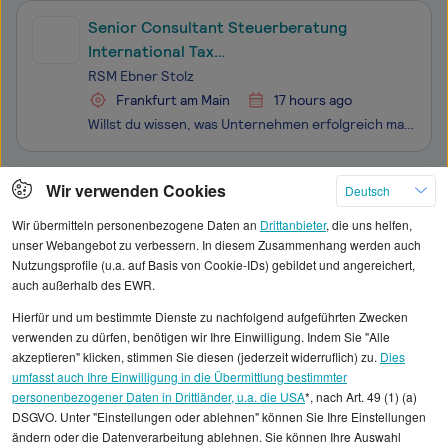
Senior Consultant Steuerberatung
International Tax
(Inbound/Compliance/Tax Consultancy)
RSM Ebner Stolz
(m/w/d)
Frankfurt am Main
17 hours ago
Willst du wissen, was Unternehmen erfolgreich macht? Direkt mit Entscheidern am Tisch sitzen? Unmittelbar erleben, was dein Können bewirkt? Gemeinsam mit dir bringt RSM Ebner Stolz den Mittelstand voran – in Wirtschaftsprüfung, Steuer-, Rechts- und Unternehmensberatung. Mit über 2.900 Mitarbeitenden
Klicken Sie hier, um weitere Angebote anzuzeigen
Wir verwenden Cookies
Deutsch
Wir übermitteln personenbezogene Daten an
Drittanbieter
, die uns helfen,
unser Webangebot zu verbessern. In diesem Zusammenhang werden auch
Nutzungsprofile (u.a. auf Basis von Cookie-IDs) gebildet und angereichert,
auch außerhalb des EWR.
Alle angezeigten Gehaltsdaten beruhen auf
Hierfür und um bestimmte Dienste zu nachfolgend aufgeführten Zwecken
statistischen Erhebungen durch StepStone. Es sind
verwenden zu dürfen, benötigen wir Ihre Einwilligung. Indem Sie "Alle
Durchschnittswerte und die Angaben können nicht
akzeptieren" klicken, stimmen Sie diesen (jederzeit widerruflich) zu.
Dies
umfasst auch Ihre Einwilligung in die Übermittlung bestimmter
einzelnen Stellenangeboten zugeordnet werden.
personenbezogener Daten in Drittländer, u.a. die USA
*, nach Art. 49 (1) (a)
DSGVO. Unter "Einstellungen oder ablehnen" können Sie Ihre Einstellungen
Gehaltsinformationen
Marketing
Digital Officer
ändern oder die Datenverarbeitung ablehnen. Sie können Ihre Auswahl